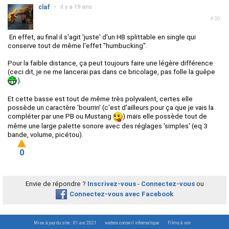
claf
•
il y a 19 ans
#30
En effet, au final il s'agit 'juste' d'un HB splittable en single qui
conserve tout de même l'effet "humbucking".
Pour la faible distance, ça peut toujours faire une légère différence
(ceci dit, je ne me lancerai pas dans ce bricolage, pas folle la guêpe
).
Et cette basse est tout de même très polyvalent, certes elle
possède un caractère 'bourrin' (c'est d'ailleurs pour ça que je vais la
compléter par une PB ou Mustang
) mais elle possède tout de
même une large palette sonore avec des réglages 'simples' (eq 3
bande, volume, picétou).
0
Envie de répondre ?
Inscrivez-vous
-
Connectez-vous
ou
Connectez-vous avec Facebook
Mise à jour du site : 01 avr. 2021
webrox conseil informatique
Films à voir