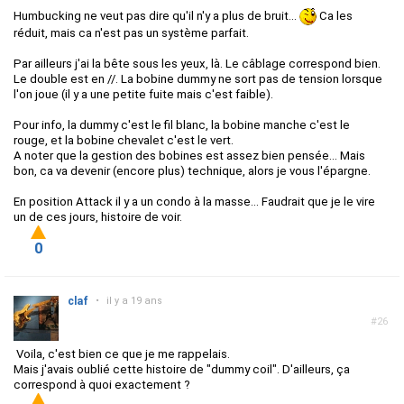
Humbucking ne veut pas dire qu'il n'y a plus de bruit...
Ca les
réduit, mais ca n'est pas un système parfait.
Par ailleurs j'ai la bête sous les yeux, là. Le câblage correspond bien.
Le double est en //. La bobine dummy ne sort pas de tension lorsque
l'on joue (il y a une petite fuite mais c'est faible).
Pour info, la dummy c'est le fil blanc, la bobine manche c'est le
rouge, et la bobine chevalet c'est le vert.
A noter que la gestion des bobines est assez bien pensée... Mais
bon, ca va devenir (encore plus) technique, alors je vous l'épargne.
En position Attack il y a un condo à la masse... Faudrait que je le vire
un de ces jours, histoire de voir.
0
claf
•
il y a 19 ans
#26
Voila, c'est bien ce que je me rappelais.
Mais j'avais oublié cette histoire de "dummy coil". D'ailleurs, ça
correspond à quoi exactement ?