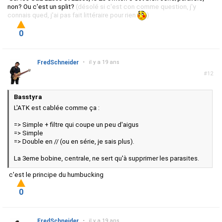
non? Ou c'est un split?
(désolé si c'est con comme question, j'y
connais qued, j'ai pas fait littéraire pour rien
)
0
FredSchneider
•
il y a 19 ans
#12
Basstyra
L'ATK est cablée comme ça :
=> Simple + filtre qui coupe un peu d'aigus
=> Simple
=> Double en // (ou en série, je sais plus).
La 3eme bobine, centrale, ne sert qu'à supprimer les parasites.
c'est le principe du humbucking
0
FredSchneider
•
il y a 19 ans