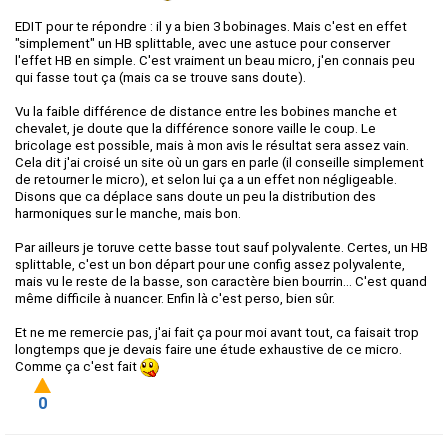
EDIT pour te répondre : il y a bien 3 bobinages. Mais c'est en effet
"simplement" un HB splittable, avec une astuce pour conserver
l'effet HB en simple. C'est vraiment un beau micro, j'en connais peu
qui fasse tout ça (mais ca se trouve sans doute).
Vu la faible différence de distance entre les bobines manche et
chevalet, je doute que la différence sonore vaille le coup. Le
bricolage est possible, mais à mon avis le résultat sera assez vain.
Cela dit j'ai croisé un site où un gars en parle (il conseille simplement
de retourner le micro), et selon lui ça a un effet non négligeable.
Disons que ca déplace sans doute un peu la distribution des
harmoniques sur le manche, mais bon.
Par ailleurs je toruve cette basse tout sauf polyvalente. Certes, un HB
splittable, c'est un bon départ pour une config assez polyvalente,
mais vu le reste de la basse, son caractère bien bourrin... C'est quand
même difficile à nuancer. Enfin là c'est perso, bien sûr.
Et ne me remercie pas, j'ai fait ça pour moi avant tout, ca faisait trop
longtemps que je devais faire une étude exhaustive de ce micro.
Comme ça c'est fait
0