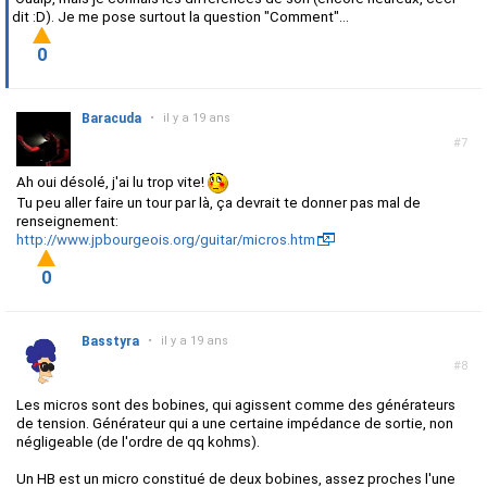
dit :D). Je me pose surtout la question "Comment"...
0
Baracuda
•
il y a 19 ans
#7
Ah oui désolé, j'ai lu trop vite!
Tu peu aller faire un tour par là, ça devrait te donner pas mal de
renseignement:
http://www.jpbourgeois.org/guitar/micros.htm
0
Basstyra
•
il y a 19 ans
#8
Les micros sont des bobines, qui agissent comme des générateurs
de tension. Générateur qui a une certaine impédance de sortie, non
négligeable (de l'ordre de qq kohms).
Un HB est un micro constitué de deux bobines, assez proches l'une