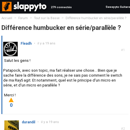
Sweepyto Guitare
279 connectés
>
>
>
Accueil
Forum
Tout sur la Basse
Différence humbucker en série/parallèle ?
Différence humbucker en série/parallèle ?
Fleadh
•
il y a 19 ans
#1
Salut les gens !
Patapock, avec son topic, ma fait réaliser une chose... Bien que je
sache faire la différence des sons, je ne sais pas comment le switch
de ma Ray5 agit. Et notamment, quel est le principe d'un micro en
série, et d'un micro en parallèle ?
Merci !
0
durandil
•
il y a 19 ans
#2