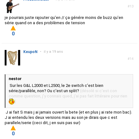
#13
je pourrais juste rajouter qu'en // ça génére moins de buzz qu'en
série quand on a des problèmes de tension
0
KeupoN
•
il y a 19 ans
#14
nestor
Sur les G&L L2000 et L2500, le 2e switch c'est bien
série/parallèle, non? Ou c'est un split?
(désolé si c'est con
comme question, j'y connais qued, j'ai pas fait littéraire pour rien
)
J ai fait S mais j ai jamais ouvert la bete (et en plus j ai rate mon bac).
J ai entendu les deux versions mais au son je dirais que c est
parallele/serie (ceci dit, j en suis pas sur)
0