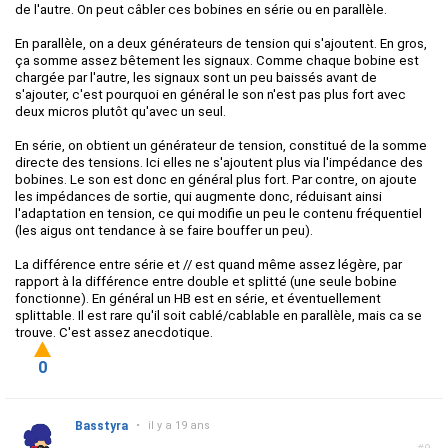
de l'autre. On peut câbler ces bobines en série ou en parallèle.
En parallèle, on a deux générateurs de tension qui s'ajoutent. En gros,
ça somme assez bêtement les signaux. Comme chaque bobine est
chargée par l'autre, les signaux sont un peu baissés avant de
s'ajouter, c'est pourquoi en général le son n'est pas plus fort avec
deux micros plutôt qu'avec un seul.
En série, on obtient un générateur de tension, constitué de la somme
directe des tensions. Ici elles ne s'ajoutent plus via l'impédance des
bobines. Le son est donc en général plus fort. Par contre, on ajoute
les impédances de sortie, qui augmente donc, réduisant ainsi
l'adaptation en tension, ce qui modifie un peu le contenu fréquentiel
(les aigus ont tendance à se faire bouffer un peu).
La différence entre série et // est quand même assez légère, par
rapport à la différence entre double et splitté (une seule bobine
fonctionne). En général un HB est en série, et éventuellement
splittable. Il est rare qu'il soit cablé/cablable en parallèle, mais ca se
trouve. C'est assez anecdotique.
0
Basstyra
•
il y a 19 ans