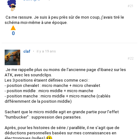
#21
Ca me rassure. Je suis à peu près sûr de mon coup, j'avais tiré le
schéma moi-même à une époque.
0
claf
•
il y a 19 ans
#22
Je me rappelle plus ou moins de l'ancienne page d'ibanez sur les
ATK, avec les soundclips.
Les 3 positions étaient définies comme ceci :
- position chevalet : micro manche + micro chevalet
- position middle : micro middle + micro manche
- position manche : micro middle + micro manche (cablés
différemment de la position middle)
Sachant que le micro middle agit en grande partie pour l'effet
"humbucker" : suppression des parasites.
Après, pour les histoires de série / parallèle, il ne s'agit que de
déductions personnelles basées sur mes connaissances en
électroniques (nulles)