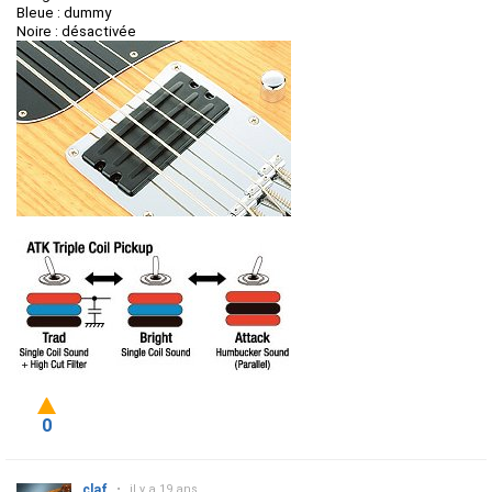
Bleue : dummy
Noire : désactivée
0
claf
•
il y a 19 ans