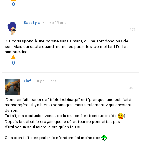
0
Basstyra
•
il y a 19 ans
#27
Ca correspond à une bobine sans aimant, qui ne sort donc pas de
son. Mais qui capte quand même les parasites, permettant l'effet
humbucking.
0
claf
•
il y a 19 ans
#28
Donc en fait, parler de "triple bobinage" est 'presque' une publicité
mensongère : il y a bien 3 bobinages, mais seulement 2 qui envoient
du son.
En fait, ma confusion venait de là (nul en électronique inside
)
Depuis le début je croyais que le sélecteur ne permettait pas
d'utiliser un seul micro, alors qu'en fait si.
On a bien fait d'en parler, je m'endormirai moins con