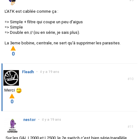
#9
L'ATK est cablée comme ça :
=> Simple + filtre qui coupe un peu d'aigus
=> Simple
=> Double en // (ou en série, je sais plus).
La 3eme bobine, centrale, ne sert qu'à supprimer les parasites.
0
Fleadh
•
il y a 19 ans
#10
Merci
0
nestor
•
il y a 19 ans
#11
Sur les G&L L2000 et L2500, le 2e switch c'est bien série/parallèle,