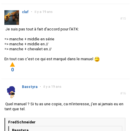
claf
•
il y a 19 ans
#15
Je suis pas tout à fait d'accord pour l'ATK:
=> manche + middle en série
=> manche + middle en //
=> manche + chevalet en //
En tout cas c'est ce qui est marqué dans le manuel
0
Basstyra
•
il y a 19 ans
#16
Quel manuel ? Si tu as une copie, ca m'interesse, j'en ai jamais eu en
tant que tel.
FredSchneider
Basstyra