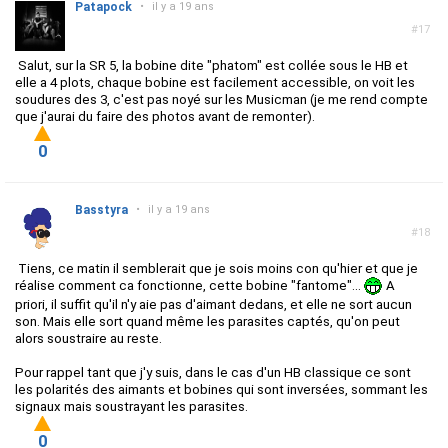
Patapock
•
il y a 19 ans
#17
Salut, sur la SR 5, la bobine dite "phatom" est collée sous le HB et
elle a 4 plots, chaque bobine est facilement accessible, on voit les
soudures des 3, c'est pas noyé sur les Musicman (je me rend compte
que j'aurai du faire des photos avant de remonter).
0
Basstyra
•
il y a 19 ans
#18
Tiens, ce matin il semblerait que je sois moins con qu'hier et que je
réalise comment ca fonctionne, cette bobine "fantome"...
A
priori, il suffit qu'il n'y aie pas d'aimant dedans, et elle ne sort aucun
son. Mais elle sort quand même les parasites captés, qu'on peut
alors soustraire au reste.
Pour rappel tant que j'y suis, dans le cas d'un HB classique ce sont
les polarités des aimants et bobines qui sont inversées, sommant les
signaux mais soustrayant les parasites.
0