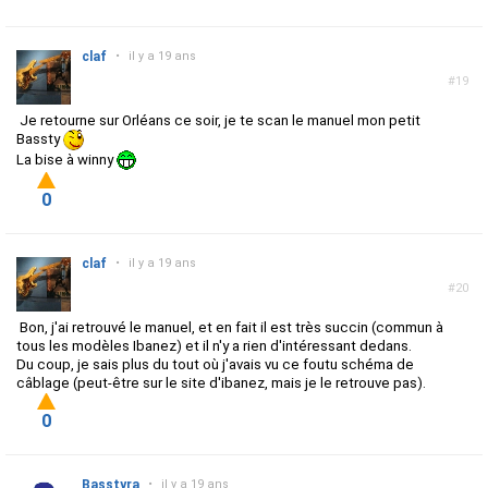
claf
•
il y a 19 ans
#19
Je retourne sur Orléans ce soir, je te scan le manuel mon petit
Bassty
La bise à winny
0
claf
•
il y a 19 ans
#20
Bon, j'ai retrouvé le manuel, et en fait il est très succin (commun à
tous les modèles Ibanez) et il n'y a rien d'intéressant dedans.
Du coup, je sais plus du tout où j'avais vu ce foutu schéma de
câblage (peut-être sur le site d'ibanez, mais je le retrouve pas).
0
Basstyra
•
il y a 19 ans