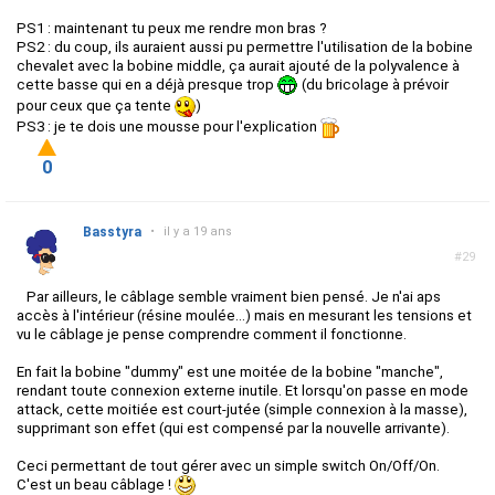
PS1 : maintenant tu peux me rendre mon bras ?
PS2 : du coup, ils auraient aussi pu permettre l'utilisation de la bobine
chevalet avec la bobine middle, ça aurait ajouté de la polyvalence à
cette basse qui en a déjà presque trop
(du bricolage à prévoir
pour ceux que ça tente
)
PS3 : je te dois une mousse pour l'explication
0
Basstyra
•
il y a 19 ans
#29
Par ailleurs, le câblage semble vraiment bien pensé. Je n'ai aps
accès à l'intérieur (résine moulée...) mais en mesurant les tensions et
vu le câblage je pense comprendre comment il fonctionne.
En fait la bobine "dummy" est une moitée de la bobine "manche",
rendant toute connexion externe inutile. Et lorsqu'on passe en mode
attack, cette moitiée est court-jutée (simple connexion à la masse),
supprimant son effet (qui est compensé par la nouvelle arrivante).
Ceci permettant de tout gérer avec un simple switch On/Off/On.
C'est un beau câblage !