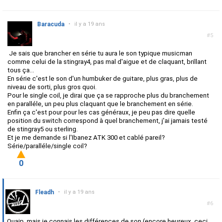
Baracuda
•
il y a 19 ans
#5
Je sais que brancher en série tu aura le son typique musicman
comme celui de la stingray4, pas mal d'aigue et de claquant, brillant
tous ça...
En série c'est le son d'un humbuker de guitare, plus gras, plus de
niveau de sorti, plus gros quoi.
Pour le single coil, je dirai que ça se rapproche plus du branchement
en paralléle, un peu plus claquant que le branchement en série.
Enfin ça c'est pour pour les cas généraux, je peu pas dire quelle
position du switch correspond à quel branchement, j'ai jamais testé
de stingray5 ou sterling.
Et je me demande si l'Ibanez ATK 300 et cablé pareil?
Série/paralléle/single coil?
0
Fleadh
•
il y a 19 ans
#6
Ouaip, mais je connais les différences de son (encore heureux, ceci