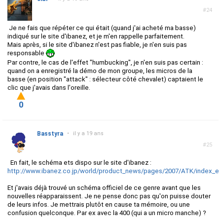
#24
Je ne fais que répéter ce qui était (quand j'ai acheté ma basse)
indiqué sur le site d'ibanez, et je m'en rappelle parfaitement.
Mais après, si le site d'ibanez n'est pas fiable, je n'en suis pas
responsable
Par contre, le cas de l'effet "humbucking", je n'en suis pas certain :
quand on a enregistré la démo de mon groupe, les micros de la
basse (en position "attack" : sélecteur côté chevalet) captaient le
clic que j'avais dans l'oreille.
0
Basstyra
•
il y a 19 ans
#25
En fait, le schéma ets dispo sur le site d'ibanez :
http://www.ibanez.co.jp/world/product_news/pages/2007/ATK/index_eu
Et j'avais déjà trouvé un schéma officiel de ce genre avant que les
nouvelles réapparaissent. Je ne pense donc pas qu'on puisse douter
de leurs infos. Je mettrais plutôt en cause ta mémoire, ou une
confusion quelconque. Par ex avec la 400 (qui a un micro manche) ?