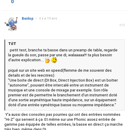
0
Benlop
•
il y a 19 ans
#20
TilT
petit test, branche ta basse dans un preamp de table, regarde
la gueule du son, passe par une di, walaaaaa!!! ta plus besoin
d'autre explication....
piqué sur un site web en speed(flemme de me souvenir des
details et de les reecrires):
"Une boite de direct (DI Box, Direct Injection Box) est un boitier
"autonome", pouvant être intercalé entre un instrument de
musique et une console de mixage par exemple. Son rôle
premier est de permettre le branchement d'un instrument doté
d'une sortie asymétrique haute impédance, sur un équipement
doté d'une entrée symétrique basse ou moyenne impédance."
Y'a aussi des consoles pas pourries qui ont des entrées nommées
"Hi-Z" qui servent à ça. Et même sur une Phonic assez entrée de
gamme pas équipée de telles entrées, la basse en direct ça marche
très bien, même dans DI.