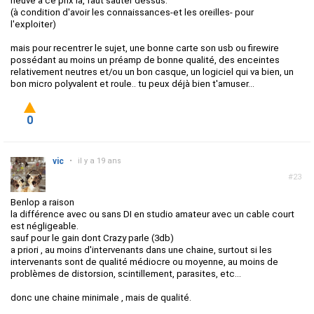
neuve à ce prix là, faut sauter dessus.
(à condition d'avoir les connaissances-et les oreilles- pour
l'exploiter)
mais pour recentrer le sujet, une bonne carte son usb ou firewire
possédant au moins un préamp de bonne qualité, des enceintes
relativement neutres et/ou un bon casque, un logiciel qui va bien, un
bon micro polyvalent et roule.. tu peux déjà bien t'amuser...
0
vic
•
il y a 19 ans
#23
Benlop a raison
la différence avec ou sans DI en studio amateur avec un cable court
est négligeable.
sauf pour le gain dont Crazy parle (3db)
a priori , au moins d'intervenants dans une chaine, surtout si les
intervenants sont de qualité médiocre ou moyenne, au moins de
problèmes de distorsion, scintillement, parasites, etc...
donc une chaine minimale , mais de qualité.