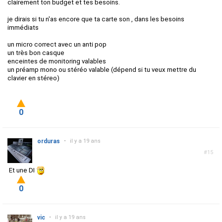
clairement ton budget et tes besoins.
je dirais si tu n'as encore que ta carte son , dans les besoins
immédiats
un micro correct avec un anti pop
un très bon casque
enceintes de monitoring valables
un préamp mono ou stéréo valable (dépend si tu veux mettre du
clavier en stéreo)
0
orduras
•
il y a 19 ans
#15
Et une DI
0
vic
•
il y a 19 ans