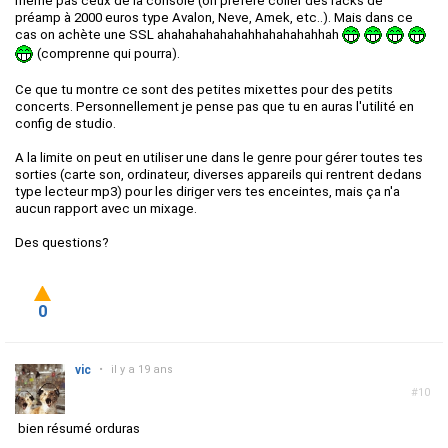
même pas ceux de la console (on préfère coller des racks de
préamp à 2000 euros type Avalon, Neve, Amek, etc..). Mais dans ce
cas on achète une SSL ahahahahahahahhahahahahhah
(comprenne qui pourra).
Ce que tu montre ce sont des petites mixettes pour des petits
concerts. Personnellement je pense pas que tu en auras l'utilité en
config de studio.
A la limite on peut en utiliser une dans le genre pour gérer toutes tes
sorties (carte son, ordinateur, diverses appareils qui rentrent dedans
type lecteur mp3) pour les diriger vers tes enceintes, mais ça n'a
aucun rapport avec un mixage.
Des questions?
0
vic
•
il y a 19 ans
#10
bien résumé orduras