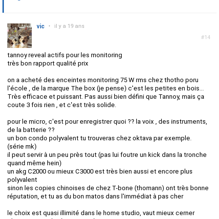
vic
•
il y a 19 ans
#14
tannoy reveal actifs pour les monitoring
très bon rapport qualité prix
on a acheté des enceintes monitoring 75 W rms chez thotho poru
l'école , de la marque The box (je pense) c'est les petites en bois...
Très efficace et puissant. Pas aussi bien défini que Tannoy, mais ça
coute 3 fois rien , et c'est très solide.
pour le micro, c'est pour enregistrer quoi ?? la voix , des instruments,
de la batterie ??
un bon condo polyvalent tu trouveras chez oktava par exemple.
(série mk)
il peut servir à un peu près tout (pas lui foutre un kick dans la tronche
quand même hein)
un akg C2000 ou mieux C3000 est très bien aussi et encore plus
polyvalent
sinon les copies chinoises de chez T-bone (thomann) ont très bonne
réputation, et tu as du bon matos dans l'immédiat à pas cher
le choix est quasi illimité dans le home studio, vaut mieux cerner