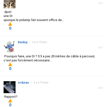
#16
djust
une DI
quoique le préamp fait souvent office de...
0
Benlop
•
il y a 19 ans
#17
Pourquoi faire, une DI ? S'il a pas 20 mètres de câble à parcourir,
c'est pas forcément nécessaire...
0
orduras
•
il y a 19 ans
#18
Rapport?
0