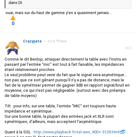
dans DI.
ouai, mais sur du haut de gamme y'en a quasiment jamais....
0
Crazypete
•
il y a 19 ans
#22
Comme le dit Benlop, attaquer directement la table avec l'instru en
passant par l'entrée "mic" est tout à fait faisable, les impédances
étant relativement proches.
Le seul problème peut venir du fait que le signal sera asymétrique...
non pas que ce soit gênant puisqu'il n'y a pas de distance, mais le
fait de le symétriser permet de gagner 3dB en rapport signal/bruit en
moyenne, ce qui n'est pas négligeable. (surtout avec des préamps
de table moyens)
Tilt : pour info, sur une table, l'entrée "MIC" est toujours haute
impédance et symétrique...
Sur une bonne table, la plupart des entrées jack et XLR sont
symétriques, d'ailleurs, mais acceptent l'asymétrique.
Quant à la SSL :
http://www.playback.fr/ssl-aws_900+-5129.html