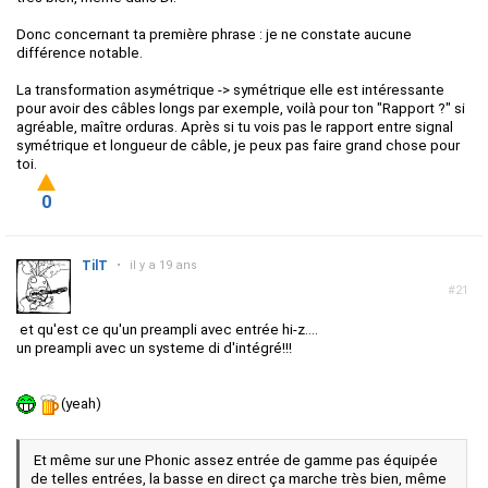
Donc concernant ta première phrase : je ne constate aucune
différence notable.
La transformation asymétrique -> symétrique elle est intéressante
pour avoir des câbles longs par exemple, voilà pour ton "Rapport ?" si
agréable, maître orduras. Après si tu vois pas le rapport entre signal
symétrique et longueur de câble, je peux pas faire grand chose pour
toi.
0
TilT
•
il y a 19 ans
#21
et qu'est ce qu'un preampli avec entrée hi-z....
un preampli avec un systeme di d'intégré!!!
(yeah)
Et même sur une Phonic assez entrée de gamme pas équipée
de telles entrées, la basse en direct ça marche très bien, même