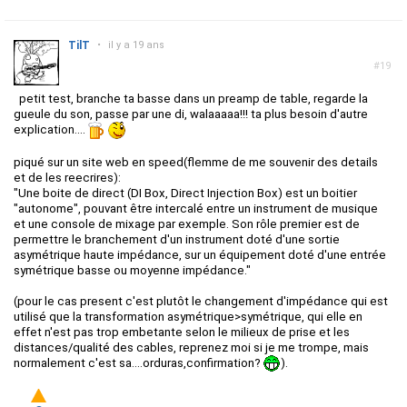
TilT
•
il y a 19 ans
#19
petit test, branche ta basse dans un preamp de table, regarde la
gueule du son, passe par une di, walaaaaa!!! ta plus besoin d'autre
explication....
piqué sur un site web en speed(flemme de me souvenir des details
et de les reecrires):
"Une boite de direct (DI Box, Direct Injection Box) est un boitier
"autonome", pouvant être intercalé entre un instrument de musique
et une console de mixage par exemple. Son rôle premier est de
permettre le branchement d'un instrument doté d'une sortie
asymétrique haute impédance, sur un équipement doté d'une entrée
symétrique basse ou moyenne impédance."
(pour le cas present c'est plutôt le changement d'impédance qui est
utilisé que la transformation asymétrique>symétrique, qui elle en
effet n'est pas trop embetante selon le milieux de prise et les
distances/qualité des cables, reprenez moi si je me trompe, mais
normalement c'est sa....orduras,confirmation?
).