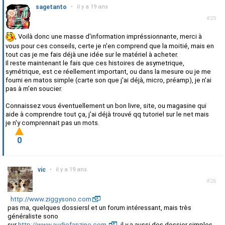
sagetanto
•
il y a 19 ans
#25
, Voilà donc une masse d'information impréssionnante, merci à
vous pour ces conseils, certe je n'en comprend que la moitié, mais en
tout cas je me fais déjà une idée sur le matériel à acheter.
Il reste maintenant le fais que ces histoires de asymetrique,
symétrique, est ce réellement important, ou dans la mesure ou je me
fourni en matos simple (carte son que j'ai déjà, micro, préamp), je n'ai
pas à m'en soucier.
Connaissez vous éventuellement un bon livre, site, ou magasine qui
aide à comprendre tout ça, j'ai déjà trouvé qq tutoriel sur le net mais
je n'y comprennait pas un mots.
0
vic
•
il y a 19 ans
#26
http://www.ziggysono.com
pas ma, quelques dossiersl et un forum intéressant, mais très
généraliste sono
sur
http://www.audiofanzine.com,
il y a aussi des dossier simples