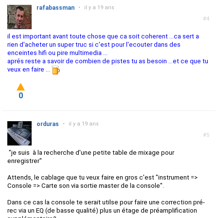
rafabassman
•
il y a 19 ans
#4
il est important avant toute chose que ca soit coherent ...ca sert a
rien d'acheter un super truc si c'est pour l'ecouter dans des
enceintes hifi ou pire multimedia ...
aprés reste a savoir de combien de pistes tu as besoin ...et ce que tu
veux en faire ...
0
orduras
•
il y a 19 ans
#5
"
je suis à la recherche d'une petite table de mixage pour
enregistrer"
Attends, le cablage que tu veux faire en gros c'est "instrument =>
Console => Carte son via sortie master de la console".
Dans ce cas la console te serait utilse pour faire une correction pré-
rec via un EQ (de basse qualité) plus un étage de préamplification