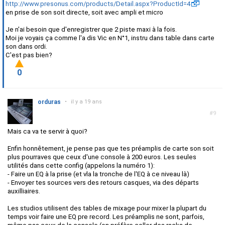
http://www.presonus.com/products/Detail.aspx?ProductId=4
en prise de son soit directe, soit avec ampli et micro
Je n'ai besoin que d'enregistrer que 2 piste maxi à la fois.
Moi je voyais ça comme l'a dis Vic en N°1, instru dans table dans carte
son dans ordi.
C'est pas bien?
0
orduras
•
il y a 19 ans
#9
Mais ca va te servir à quoi?
Enfin honnêtement, je pense pas que tes préamplis de carte son soit
plus pourraves que ceux d'une console à 200 euros. Les seules
utilités dans cette config (appelons la numéro 1):
- Faire un EQ à la prise (et vla la tronche de l'EQ à ce niveau là)
- Envoyer tes sources vers des retours casques, via des départs
auxilliaires.
Les studios utilisent des tables de mixage pour mixer la plupart du
temps voir faire une EQ pre record. Les préamplis ne sont, parfois,