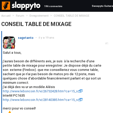
Sweepyto Guitare
196 connectés
>
>
>
Accueil
Forum
Enregistrement
CONSEIL TABLE DE MIXAGE
CONSEIL TABLE DE MIXAGE
sagetanto
•
il y a 19 ans
#1
Salut a tous,
j'aurais besoin de différents avis, je suis à la recherche d'une
petite table de mixage pour enregistrer. Je dispose déjà du carte
son externe (Firebox). que me conseilleriez vous comme table,
sachant que je n'ai pas besoin de matos pro de 12 piste, mais
quelques chose d'abordable financièrement parlant et qui soit un
minimum correct.
j'ai déjà des vu ur un modèle Alésis
http://www.leboncoin.fr/vi/26732428.htm?ca=15_s
InterM PC1635
http://www.leboncoin.fr/vi/28140385.htm?ca=15_s
merci pour vo conseil!