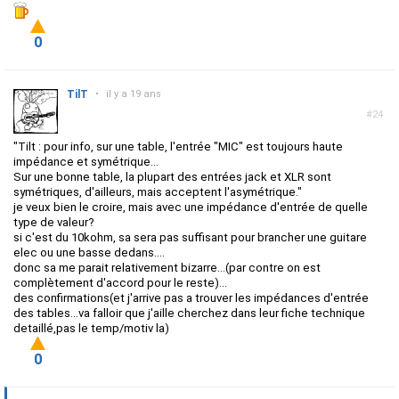
0
TilT
•
il y a 19 ans
#24
"
Tilt : pour info, sur une table, l'entrée "MIC" est toujours haute
impédance et symétrique...
Sur une bonne table, la plupart des entrées jack et XLR sont
symétriques, d'ailleurs, mais acceptent l'asymétrique."
je veux bien le croire, mais avec une impédance d'entrée de quelle
type de valeur?
si c'est du 10kohm, sa sera pas suffisant pour brancher une guitare
elec ou une basse dedans....
donc sa me parait relativement bizarre...(par contre on est
complètement d'accord pour le reste)...
des confirmations(et j'arrive pas a trouver les impédances d'entrée
des tables...va falloir que j'aille cherchez dans leur fiche technique
detaillé,pas le temp/motiv la)
0