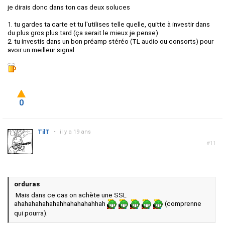
je dirais donc dans ton cas deux soluces
1. tu gardes ta carte et tu l'utilises telle quelle, quitte à investir dans
du plus gros plus tard (ça serait le mieux je pense)
2. tu investis dans un bon préamp stéréo (TL audio ou consorts) pour
avoir un meilleur signal
0
TilT
•
il y a 19 ans
#11
orduras
Mais dans ce cas on achète une SSL
ahahahahahahahhahahahahhah
(comprenne
qui pourra).