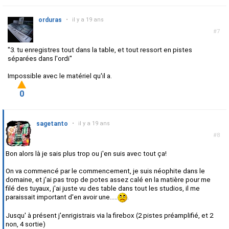
orduras
•
il y a 19 ans
#7
"
3. tu enregistres tout dans la table, et tout ressort en pistes
séparées dans l'ordi"
Impossible avec le matériel qu'il a.
0
sagetanto
•
il y a 19 ans
#8
Bon alors là je sais plus trop ou j'en suis avec tout ça!
On va commencé par le commencement, je suis néophite dans le
domaine, et j'ai pas trop de potes assez calé en la matière pour me
filé des tuyaux, j'ai juste vu des table dans tout les studios, il me
paraissait important d'en avoir une.....
.
Jusqu' à présent j'enrigistrais via la firebox (2 pistes préamplifié, et 2
non, 4 sortie)