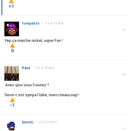
+1
tompasto
•
il y a 19 ans
#7
Yep ça marche nickel, super Fun !
0
Kaya
•
il y a 19 ans
#8
Avec quoi vous l'ouvrez ?
Sinon c'est sympa l'idée, merci beaucoup !
-1
benzin
•
il y a 19 ans
#9