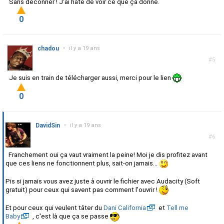
Sans déconner ! J'ai hâte de voir ce que ça donne.
0
chadou
•
il y a 19 ans
#5
Je suis en train de télécharger aussi, merci pour le lien
0
DavidSin
•
il y a 19 ans
#6
Franchement oui ça vaut vraiment la peine! Moi je dis profitez avant
que ces liens ne fonctionnent plus, sait-on jamais...
Pis si jamais vous avez juste à ouvrir le fichier avec Audacity (Soft
gratuit) pour ceux qui savent pas comment l'ouvrir !
Et pour ceux qui veulent tâter du
Dani California
et
Tell me
Baby
, c'est là que ça se passe