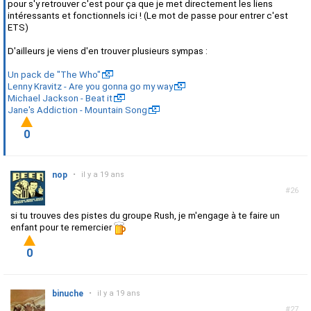
pour s'y retrouver c'est pour ça que je met directement les liens
intéressants et fonctionnels ici ! (Le mot de passe pour entrer c'est
ETS)
D'ailleurs je viens d'en trouver plusieurs sympas :
Un pack de "The Who"
Lenny Kravitz - Are you gonna go my way
Michael Jackson - Beat it
Jane's Addiction - Mountain Song
0
nop
•
il y a 19 ans
#26
si tu trouves des pistes du groupe Rush, je m'engage à te faire un
enfant pour te remercier
0
binuche
•
il y a 19 ans
#27