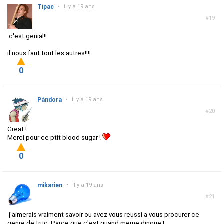
Tipac
•
il y a 19 ans
#19
c'est genial!!
il nous faut tout les autres!!!!
0
Pàndora
•
il y a 19 ans
#20
Great !
Merci pour ce ptit blood sugar !
0
mikarien
•
il y a 19 ans
#21
j'aimerais vraiment savoir ou avez vous reussi a vous procurer ce
genre de truc. Parce que c'est quand meme dingue !