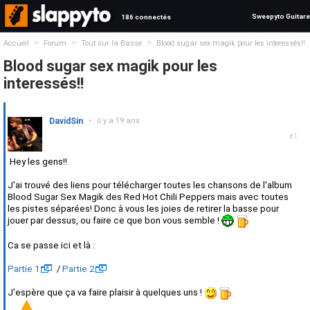
Sweepyto Guitare
186 connectés
>
>
>
Accueil
Forum
Tout sur la Basse
Blood sugar sex magik pour les interessés!!
Blood sugar sex magik pour les
interessés!!
DavidSin
•
il y a 19 ans
#1
Hey les gens!!
J'ai trouvé des liens pour télécharger toutes les chansons de l'album
Blood Sugar Sex Magik des Red Hot Chili Peppers mais avec toutes
les pistes séparées! Donc à vous les joies de retirer la basse pour
jouer par dessus, ou faire ce que bon vous semble !
Ca se passe ici et là :
Partie 1
/
Partie 2
J'espère que ça va faire plaisir à quelques uns !