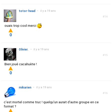
totor-head
•
il y a 19 ans
#14
ouais trop cool merci
0
Olivier.
•
il y a 19 ans
#15
Bien joué cacahuète !
0
mikarien
•
il y a 19 ans
#16
c'est mortel comme truc ! quelqu'un aurait d'autre groupe en ce
format ?