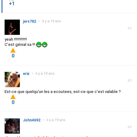
+1
jers782
•
il y a 19 ans
#2
yeah !!!!!!!!!!!!!!
C'est génial sa !!!
0
erix
•
il y a 19 ans
#3
Est-ce que quelqu'un les a ecoutees, est-ce que c'est valable ?
0
John4692
•
il y a 19 ans
#4