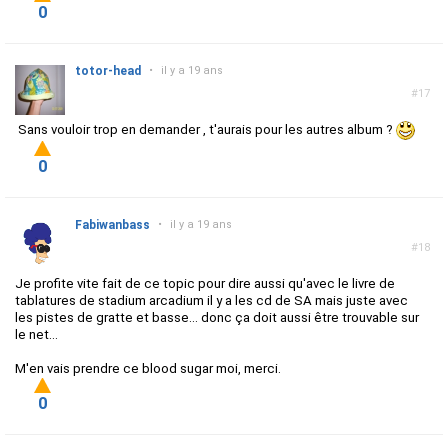
0
totor-head
•
il y a 19 ans
#17
Sans vouloir trop en demander , t'aurais pour les autres album ?
0
Fabiwanbass
•
il y a 19 ans
#18
Je profite vite fait de ce topic pour dire aussi qu'avec le livre de
tablatures de stadium arcadium il y a les cd de SA mais juste avec
les pistes de gratte et basse... donc ça doit aussi être trouvable sur
le net...
M'en vais prendre ce blood sugar moi, merci.
0