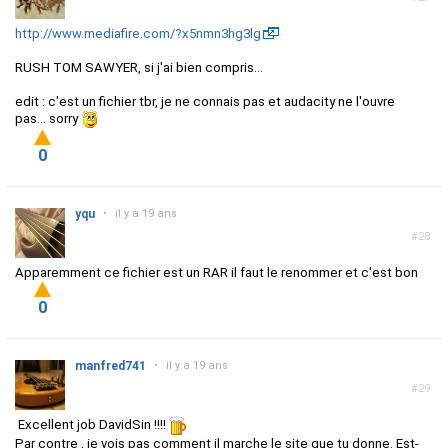
http://www.mediafire.com/?x5nmn3hg3lg
RUSH TOM SAWYER, si j'ai bien compris...
edit : c'est un fichier tbr, je ne connais pas et audacity ne l'ouvre
pas... sorry
0
yqu
•
il y a 19 ans
#28
Apparemment ce fichier est un RAR il faut le renommer et c'est bon
0
manfred741
•
il y a 19 ans
#29
Excellent job DavidSin !!!!
Par contre , je vois pas comment il marche le site que tu donne. Est-