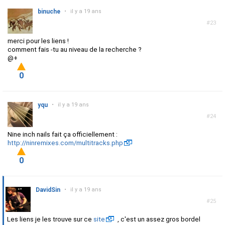
binuche
•
il y a 19 ans
#23
merci pour les liens !
comment fais -tu au niveau de la recherche ?
@+
0
yqu
•
il y a 19 ans
#24
Nine inch nails fait ça officiellement :
http://ninremixes.com/multitracks.php
0
DavidSin
•
il y a 19 ans
#25
Les liens je les trouve sur ce
site
, c'est un assez gros bordel