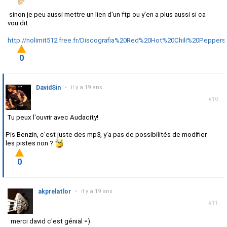
sinon je peu aussi mettre un lien d'un ftp ou y'en a plus aussi si ca
vou dit :
http://nolimit512.free.fr/Discografia%20Red%20Hot%20Chili%20Peppers
0
DavidSin
•
il y a 19 ans
#10
Tu peux l'ouvrir avec Audacity!
Pis Benzin, c'est juste des mp3, y'a pas de possibilités de modifier
les pistes non ?
0
akprelatlor
•
il y a 19 ans
#11
merci david c'est génial =)