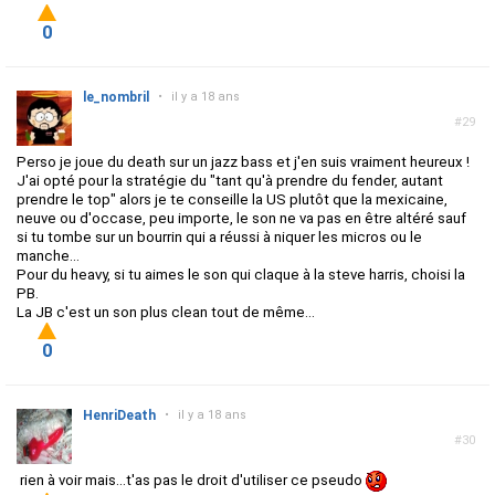
0
le_nombril
•
il y a 18 ans
#29
Perso je joue du death sur un jazz bass et j'en suis vraiment heureux !
J'ai opté pour la stratégie du "tant qu'à prendre du fender, autant
prendre le top" alors je te conseille la US plutôt que la mexicaine,
neuve ou d'occase, peu importe, le son ne va pas en être altéré sauf
si tu tombe sur un bourrin qui a réussi à niquer les micros ou le
manche...
Pour du heavy, si tu aimes le son qui claque à la steve harris, choisi la
PB.
La JB c'est un son plus clean tout de même...
0
HenriDeath
•
il y a 18 ans
#30
rien à voir mais...t'as pas le droit d'utiliser ce pseudo