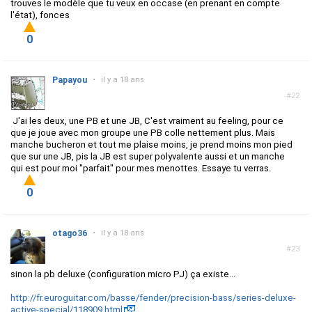
trouves le modèle que tu veux en occase (en prenant en compte
l'état), fonces
0
Papayou
•
il y a 18 ans
#22
J'ai les deux, une PB et une JB, C'est vraiment au feeling, pour ce
que je joue avec mon groupe une PB colle nettement plus. Mais
manche bucheron et tout me plaise moins, je prend moins mon pied
que sur une JB, pis la JB est super polyvalente aussi et un manche
qui est pour moi "parfait" pour mes menottes. Essaye tu verras.
0
otago36
•
il y a 18 ans
#23
sinon la pb deluxe (configuration micro PJ) ça existe...
http://fr.euroguitar.com/basse/fender/precision-bass/series-deluxe-
active-special/118909.html