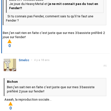
Je joue du Heavy Metal et
je ne mit connait pas du tout en
Fender!!
Si tu connais pas Fender, comment sais tu qu'il te faut une
Fender ?
Ben j'en sait rien en faite c'est juste que sur mes 3 bassiste préféré 2
joue sur fender!
0
Smelcc
•
il y a 18 ans
#6
Bichon
Ben j'en sait rien en faite c'est juste que sur mes 3 bassiste
préféré 2 joue sur fender!
Aaaah, la reproduction sociale...
0