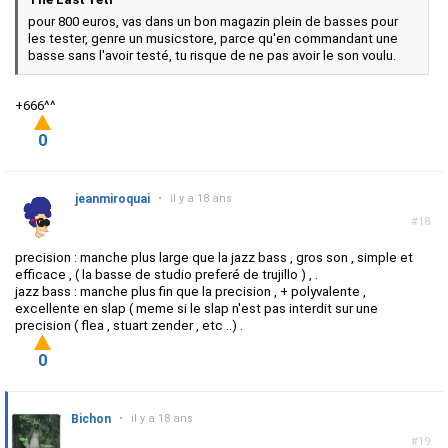
pour 800 euros, vas dans un bon magazin plein de basses pour
les tester, genre un musicstore, parce qu'en commandant une
basse sans l'avoir testé, tu risque de ne pas avoir le son voulu.
+666^^
0
jeanmiroquai
•
il y a 18 ans
#18
precision : manche plus large que la jazz bass , gros son , simple et
efficace , ( la basse de studio preferé de trujillo ) , .
jazz bass : manche plus fin que la precision , + polyvalente ,
excellente en slap ( meme si le slap n'est pas interdit sur une
precision ( flea , stuart zender , etc ..) .
0
Bichon
•
il y a 18 ans
#19