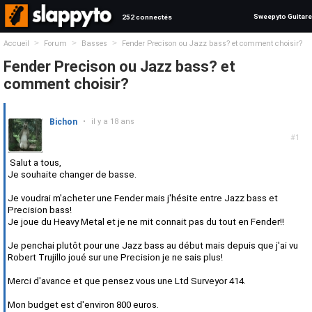
Sweepyto Guitare
252 connectés
>
>
>
Accueil
Forum
Basses
Fender Precison ou Jazz bass? et comment choisir?
Fender Precison ou Jazz bass? et
comment choisir?
Bichon
•
il y a 18 ans
#1
Salut a tous,
Je souhaite changer de basse.
Je voudrai m'acheter une Fender mais j'hésite entre Jazz bass et
Precision bass!
Je joue du Heavy Metal et je ne mit connait pas du tout en Fender!!
Je penchai plutôt pour une Jazz bass au début mais depuis que j'ai vu
Robert Trujillo joué sur une Precision je ne sais plus!
Merci d'avance et que pensez vous une Ltd Surveyor 414.
Mon budget est d'environ 800 euros.