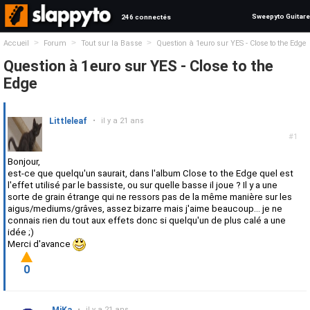
Sweepyto Guitare
246 connectés
>
>
>
Accueil
Forum
Tout sur la Basse
Question à 1euro sur YES - Close to the Edge
Question à 1euro sur YES - Close to the
Edge
Littleleaf
•
il y a 21 ans
#1
Bonjour,
est-ce que quelqu'un saurait, dans l'album Close to the Edge quel est
l'effet utilisé par le bassiste, ou sur quelle basse il joue ? Il y a une
sorte de grain étrange qui ne ressors pas de la même manière sur les
aigus/mediums/grâves, assez bizarre mais j'aime beaucoup... je ne
connais rien du tout aux effets donc si quelqu'un de plus calé a une
idée ;)
Merci d'avance
0
•
il y a 21 ans