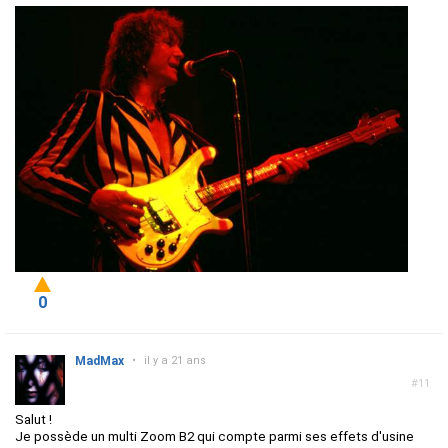
0
MadMax
•
il y a 21 ans
#11
Salut !
Je possède un multi Zoom B2 qui compte parmi ses effets d'usine