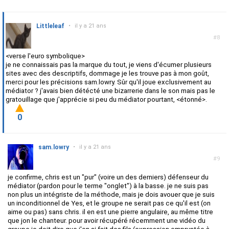
Littleleaf
•
il y a 21 ans
#8
<verse l'euro symbolique>
je ne connaissais pas la marque du tout, je viens d'écumer plusieurs
sites avec des descriptifs, dommage je les trouve pas à mon goût,
merci pour les précisions sam.lowry. Sûr qu'il joue exclusivement au
médiator ? j'avais bien détécté une bizarrerie dans le son mais pas le
gratouillage que j'apprécie si peu du médiator pourtant, <étonné>.
0
sam.lowry
•
il y a 21 ans
#9
je confirme, chris est un "pur" (voire un des derniers) défenseur du
médiator (pardon pour le terme "onglet") à la basse. je ne suis pas
non plus un intégriste de la méthode, mais je dois avouer que je suis
un inconditionnel de Yes, et le groupe ne serait pas ce qu'il est (on
aime ou pas) sans chris. il en est une pierre angulaire, au même titre
que jon le chanteur. pour avoir récupéré récemment une vidéo du