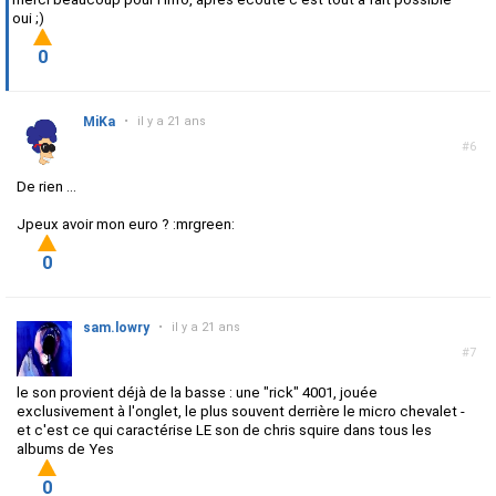
oui ;)
0
MiKa
•
il y a 21 ans
#6
De rien ...
Jpeux avoir mon euro ? :mrgreen:
0
sam.lowry
•
il y a 21 ans
#7
le son provient déjà de la basse : une "rick" 4001, jouée
exclusivement à l'onglet, le plus souvent derrière le micro chevalet -
et c'est ce qui caractérise LE son de chris squire dans tous les
albums de Yes
0