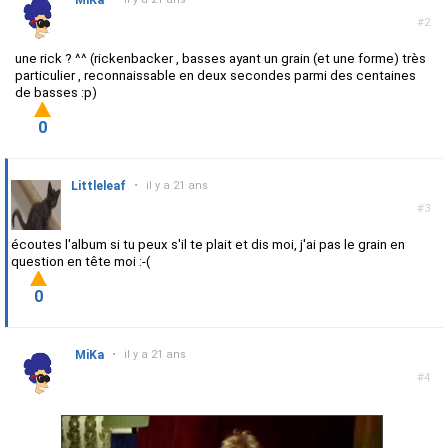
MiKa
#2
une rick ? ^^ (rickenbacker , basses ayant un grain (et une forme) très
particulier , reconnaissable en deux secondes parmi des centaines
de basses :p)
0
Littleleaf
•
il y a 21 ans
#3
écoutes l'album si tu peux s'il te plait et dis moi, j'ai pas le grain en
question en tête moi :-(
0
MiKa
•
il y a 21 ans
#4