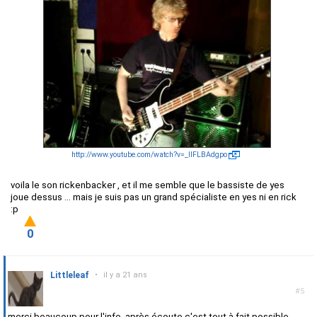
http://www.youtube.com/watch?v=_IIFLBAdgpo
voila le son rickenbacker , et il me semble que le bassiste de yes
joue dessus ... mais je suis pas un grand spécialiste en yes ni en rick
:p
0
Littleleaf
•
il y a 21 ans
#5
merci beaucoup pour l'info, après écoute c'est tout à fait possible