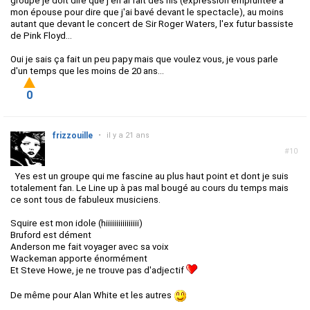
groupe je doit dire que j'en ai fait des fils (expression empruntée à
mon épouse pour dire que j'ai bavé devant le spectacle), au moins
autant que devant le concert de Sir Roger Waters, l'ex futur bassiste
de Pink Floyd...
Oui je sais ça fait un peu papy mais que voulez vous, je vous parle
d'un temps que les moins de 20 ans...
0
frizzouille
•
il y a 21 ans
#10
Yes est un groupe qui me fascine au plus haut point et dont je suis
totalement fan. Le Line up à pas mal bougé au cours du temps mais
ce sont tous de fabuleux musiciens.
Squire est mon idole (hiiiiiiiiiiiiiiii)
Bruford est dément
Anderson me fait voyager avec sa voix
Wackeman apporte énormément
Et Steve Howe, je ne trouve pas d'adjectif
De même pour Alan White et les autres