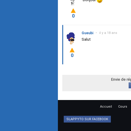
0
Gueubi
•
il y a 18 ans
Salut
0
Envie de r
Accueil
Cours
SLAPPYTO SUR FACEBOOK