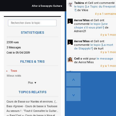
Taikira
et Cell
ont commenté
Aller à Sweepyto Guitare
le topic [Le Topic du Freepost
7]
de Vikie
il y a 1 semain
Aeros'Miss
et Cell
ont
commenté
le topic [une
chope s'il vous plait !]
de
Adrien21
STATISTIQUES
il y a 1 moi
Aeros'Miss
et Cell
ont
2338 vues
commenté
le topic [La mort
3 Messages
de Slappyto?]
de kurt
il y a 1 moi
Créé le 09/04/2009
Cell
a voté pour
le message
FILTRES & TRIS
de Aeros'Miss
il y a 1 moi
Tous
Cell
a voté pour
le message
Mieux notés
de Malicia
il y a 1 moi
Plus ▼
▼
TOPICS RELATIFS
Cours de Basse sur Nantes et environs. (Prof diplômé MAI)
Bass n'groove - Cours de basse à Toulouse
Au secours ! : "Faut-il Connaître la Guitare pour Jouer de la Basse ?"
-= Bass'Cool =- Cours de basse à Nice et par webcam - http://www.ecolebasscool.com