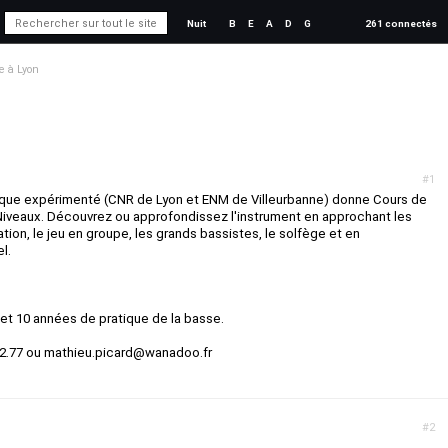
Nuit
B
E
A
D
G
261 connectés
e à Lyon
#1
ique expérimenté (CNR de Lyon et ENM de Villeurbanne) donne Cours de
iveaux. Découvrez ou approfondissez l'instrument en approchant les
sation, le jeu en groupe, les grands bassistes, le solfège et en
l.
 et 10 années de pratique de la basse.
52.77 ou mathieu.picard@wanadoo.fr
#2