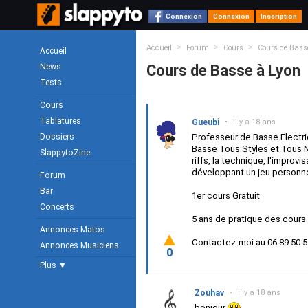
Connexion
Connexion
Inscription
>
>
>
Accueil
Forum
Cours
Cours de Bass
Accueil
News
Cours de Basse à Lyon
Tests
Cours
Tablatures
Gueubi
•
il y a 18 ans
Dossiers
Professeur de Basse Electr
Basse Tous Styles et Tous N
SlappytoZine
riffs, la technique, l'improvi
développant un jeu personne
Forum
Bar
1er cours Gratuit
Concerts
5 ans de pratique des cours
Annonces Matos
Contactez-moi au 06.89.50.
Annonces Musiciens
0
Plus ▼
Zouhav
•
il y a 18 ans
bonjour