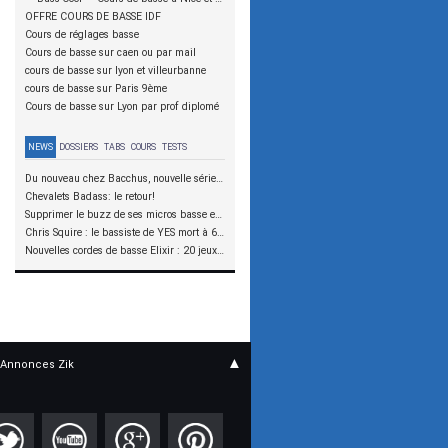
OFFRE COURS DE BASSE IDF
Cours de réglages basse
Cours de basse sur caen ou par mail
cours de basse sur lyon et villeurbanne
cours de basse sur Paris 9ème
Cours de basse sur Lyon par prof diplomé
NEWS
DOSSIERS
TABS
COURS
TESTS
Du nouveau chez Bacchus, nouvelle série SCD
Chevalets Badass: le retour!
Supprimer le buzz de ses micros basse en reliant les aimants à la masse
Chris Squire : le bassiste de YES mort à 67 ans
Nouvelles cordes de basse Elixir : 20 jeux à tester !
▲
Annonces Zik