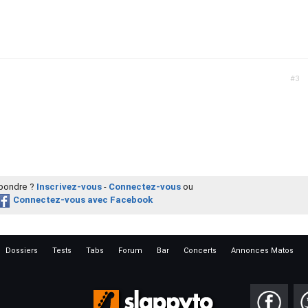
#3
épondre ?
Inscrivez-vous
-
Connectez-vous
ou
Connectez-vous avec Facebook
Dossiers
Tests
Tabs
Forum
Bar
Concerts
Annonces Matos