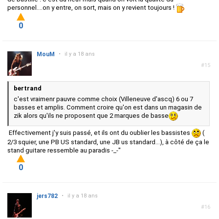
personnel....on y entre, on sort, mais on y revient toujours !
0
MouM
•
il y a 18 ans
#15
bertrand
c'est vraimenr pauvre comme choix (Villeneuve d'ascq) 6 ou 7
basses et amplis. Comment croire qu'on est dans un magasin de
zik alors qu'ils ne proposent que 2 marques de basse
Effectivement j'y suis passé, et ils ont du oublier les bassistes
(
2/3 squier, une PB US standard, une JB us standard...), à côté de ça le
stand guitare ressemble au paradis -_-"
0
jers782
•
il y a 18 ans
#16