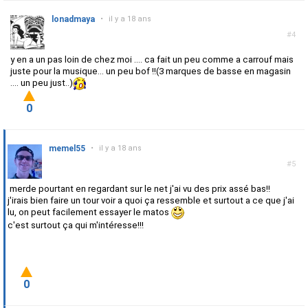
lonadmaya
•
il y a 18 ans
#4
y en a un pas loin de chez moi .... ca fait un peu comme a carrouf mais
juste pour la musique... un peu bof !!(3 marques de basse en magasin
.... un peu just..)
0
memel55
•
il y a 18 ans
#5
merde pourtant en regardant sur le net j'ai vu des prix assé bas!!
j'irais bien faire un tour voir a quoi ça ressemble et surtout a ce que j'ai
lu, on peut facilement essayer le matos
c'est surtout ça qui m'intéresse!!!
0