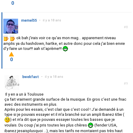
0
memel55
•
il y a 18 ans
#8
ok bah j'irais voir ce qu'as mon mag... apparement niveau
amplis ya du hashdown, hartke, et autre donc pour cela j'ai bien envie
d'y faire un tour!!! aah st'aprème!!!
0
bwekfast
•
il y a 18 ans
#9
Il y en a un à Toulouse
ça fait vraiment grande surface de la musique. En gros c'est une fnac
avec des instruments en plus.
Après pour les essais, c'est clair que c'est cool ! J'ai demandé à un
type si je pouvais essayer et il m'a branché sur un ampli Ibanez 65w (
) et m'a dit que je pouvais essayer toutes les basses que je
voulais. Du coup j'ai pris toutes les plus chères
(fender USA,
ibanez jesaisplusquoi ...), mais les tarifs ne montaient pas très haut