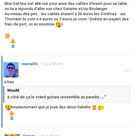
Mon batteur est allé voir pour avoir des cables d'insert pour sa table..
on lui a répondu d'aller voir chez Saturne et/ou Boulanger......
Au niveau des prix... les cables étaient à 20 euros les 3 mètres... sur
Thomann ils sont a 6 euros ou 7 euros je crois ! (même en payant des
frais de port, on économise
)
0
memel55
•
il y a 18 ans
#17
a bas
MouM
à côté de ça le stand guitare ressemble au paradis -_-"
heureusemant que je joue des deux! hahaha
0
•
il y a 18 ans