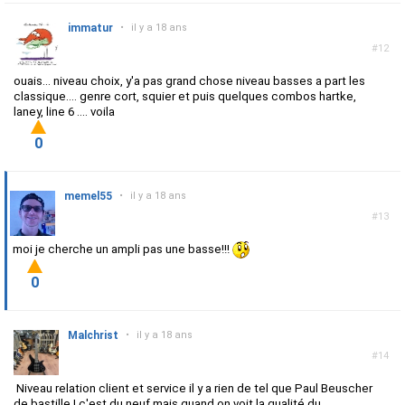
immatur
•
il y a 18 ans
#12
ouais... niveau choix, y'a pas grand chose niveau basses a part les
classique.... genre cort, squier et puis quelques combos hartke,
laney, line 6 .... voila
0
memel55
•
il y a 18 ans
#13
moi je cherche un ampli pas une basse!!!
0
Malchrist
•
il y a 18 ans
#14
Niveau relation client et service il y a rien de tel que Paul Beuscher
de bastille ! c'est du neuf mais quand on voit la qualité du