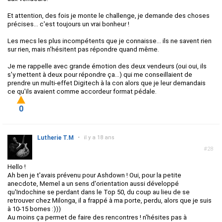
Et attention, des fois je monte le challenge, je demande des choses
précises... c'est toujours un vrai bonheur !
Les mecs les plus incompétents que je connaisse... ils ne savent rien
sur rien, mais n'hésitent pas répondre quand même.
Je me rappelle avec grande émotion des deux vendeurs (oui oui, ils
s'y mettent à deux pour répondre ça...) qui me conseillaient de
prendre un multi-effet Digitech à la con alors que je leur demandais
ce qu'ils avaient comme accordeur format pédale.
0
Lutherie T.M
•
il y a 18 ans
#28
Hello !
Ah ben je t'avais prévenu pour Ashdown ! Oui, pour la petite
anecdote, Memel a un sens d'orientation aussi développé
qu'Indochine se perdant dans le Top 50, du coup au lieu de se
retrouver chez Milonga, il a frappé à ma porte, perdu, alors que je suis
à 10-15 bornes :)))
Au moins ça permet de faire des rencontres ! n'hésites pas à