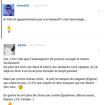
memel55
•
il y a 18 ans
#6
le SAV et apparemment pas a la hauteur!!! c'est dommage...
0
darkie
•
il y a 18 ans
#7
Oui, c'est clair que l'avantageest de pouvoir essayer le matos
facilement!
De plus (en tout cas dans le mien), les vendeurs sont sympas, et j'ai
déjà eu droit à un local pour essayer un ampli peinard.
Mais par contre niveau choix... A part la marque du magasin (Elypse)
qui craint un peu, 2 LTD, une Squier et des marques qui me disent
rien, ben...
En gratte ils ont plus de choix par contre (Epiphone, Gibson aussi,
Ibanez, LTD, Fender...)