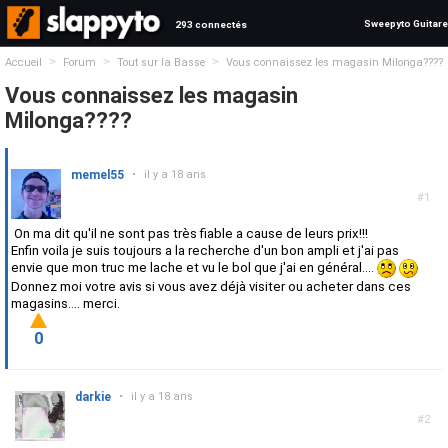
Sweepyto Guitare
293 connectés
>
>
>
Accueil
Forum
Tout sur la Basse
Vous connaissez les magasin Milonga????
Vous connaissez les magasin
Milonga????
memel55
•
il y a 18 ans
#1
On ma dit qu'il ne sont pas très fiable a cause de leurs prix!!!
Enfin voila je suis toujours a la recherche d'un bon ampli et j'ai pas
envie que mon truc me lache et vu le bol que j'ai en général....
Donnez moi votre avis si vous avez déjà visiter ou acheter dans ces
magasins.... merci.
0
darkie
•
il y a 18 ans
#2