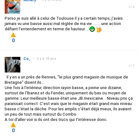
Aimery
#18
Perso je suis allé à celui de Toulouse il y a certain temps, j'avais
jamais vu une basse aussi mal réglée de ma vie..........une action
défiant l'entendement en terme de hauteur....
0
Co_
•
il y a 18 ans
#19
Il y en a un près de Rennes, "le plus grand magasin de musique de
Bretagne" disent ils...
Une fois à l'intérieur, direction rayon basse, a peine une dizaine,
surtout de l'Ibanez et du Fender, uniquement du bas ou moyen de
gamme. Leur meilleure basse était une JB mexicaine... Niveau prix ça
paraissait correct. C'est vrais que le magasin était grand mais niveau
basse c'était la dèche. Pour les amplis c'était déjà mieux, ils avaient
un peu de tout mais surtout du Combo.
A toi d'aller voir si ils ont des trucs qui t'intéresse donc.
0