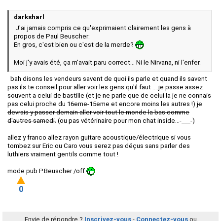
darksharl
J'ai jamais compris ce qu'exprimaient clairement les gens à
propos de Paul Beuscher:
En gros, c'est bien ou c'est de la merde?
Moi j'y avais été, ça m'avait paru correct... Ni le Nirvana, ni l'enfer.
bah disons les vendeurs savent de quoi ils parle et quand ils savent
pas ils te conseil pour aller voir les gens qu'il faut ....je passe assez
souvent a celui de bastille (et je ne parle que de celui la je ne connais
pas celui proche du 16eme-15eme et encore moins les autres !)
je
devrais y passer demain aller voir tout le monde la bas comme
d'autres samedi.
(ou pas vétérinaire pour mon chat inside...-___-)
allez y franco allez rayon guitare acoustique/électrique si vous
tombez sur Eric ou Caro vous serez pas déçus sans parler des
luthiers vraiment gentils comme tout !
mode pub P.Beuscher /off
0
Envie de répondre ?
Inscrivez-vous
-
Connectez-vous
ou