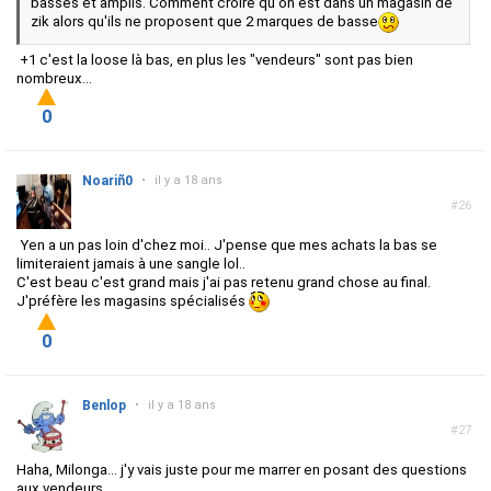
basses et amplis. Comment croire qu'on est dans un magasin de
zik alors qu'ils ne proposent que 2 marques de basse
+1 c'est la loose là bas, en plus les "vendeurs" sont pas bien
nombreux...
0
Noariñ0
•
il y a 18 ans
#26
Yen a un pas loin d'chez moi.. J'pense que mes achats la bas se
limiteraient jamais à une sangle lol..
C'est beau c'est grand mais j'ai pas retenu grand chose au final.
J'préfère les magasins spécialisés
0
Benlop
•
il y a 18 ans
#27
Haha, Milonga... j'y vais juste pour me marrer en posant des questions
aux vendeurs.