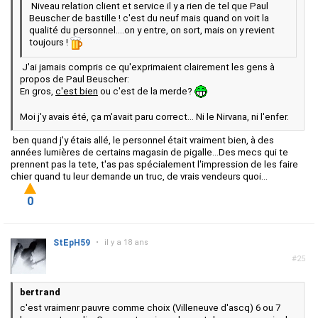
Niveau relation client et service il y a rien de tel que Paul
Beuscher de bastille ! c'est du neuf mais quand on voit la
qualité du personnel....on y entre, on sort, mais on y revient
toujours !
J'ai jamais compris ce qu'exprimaient clairement les gens à
propos de Paul Beuscher:
En gros,
c'est bien
ou c'est de la merde?
Moi j'y avais été, ça m'avait paru correct... Ni le Nirvana, ni l'enfer.
ben quand j'y étais allé, le personnel était vraiment bien, à des
années lumières de certains magasin de pigalle...Des mecs qui te
prennent pas la tete, t'as pas spécialement l'impression de les faire
chier quand tu leur demande un truc, de vrais vendeurs quoi...
0
StEpH59
•
il y a 18 ans
#25
bertrand
c'est vraimenr pauvre comme choix (Villeneuve d'ascq) 6 ou 7