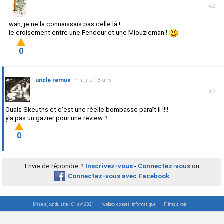
#2
wah, je ne la connaissais pas celle là !
le croisement entre une Fendeur et une Miouzicman !
0
uncle remus
•
il y a 18 ans
#3
Ouais Skeuths et c'est une réelle bombasse paraît il !!!!
y'a pas un gazier pour une review ?
0
Envie de répondre ?
Inscrivez-vous
-
Connectez-vous
ou
Connectez-vous avec Facebook
Mise à jour du site : 01 avr. 2021
webrox conseil informatique
Films à voir