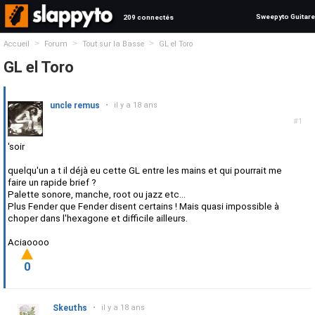
Sweepyto Guitare
209 connectés
>
>
>
Accueil
Forum
Tout sur la Basse
GL el Toro
GL el Toro
uncle remus
•
il y a 18 ans
#1
'soir
quelqu'un a t il déjà eu cette GL entre les mains et qui pourrait me
faire un rapide brief ?
Palette sonore, manche, root ou jazz etc...
Plus Fender que Fender disent certains ! Mais quasi impossible à
choper dans l'hexagone et difficile ailleurs.
Aciaoooo
0
Skeuths
•
il y a 18 ans