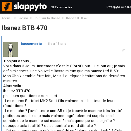
Sweepyto Guitare
292 connectés
>
>
>
Accueil
Forum
Tout sur la Basse
Ibanez BTB 470
Ibanez BTB 470
bassemasta
•
il y a 18 ans
#1
Bonjour a tous ,
Voila dans 3 Jours Justement c'est le GRAND jour ... Le jour ou ; je vais
enfin m'achetai une Nouvelle Basse mieux que ma pauvre Ltd B-50 !
Mon Choix semble être fait , Mais ? quelques hésitations de dernières
minutes . . .
Alors voila :
Ibanez BTB 470
plusieurs questions a son sujet :
_Les micros Bartolini MK2 Sont t'ils vraiment a la hauteur de leurs
réputations ?
_Le manche ? j'avais testé une SR et je trouvé le manche trés fin , trés
pratiques pour le slap mais vraiment agréablement surpris ! ma il
semble que le manche soi massif ? mais quesque cela signifie ?
quesque cela facilité ? ou au contraire rend difficile ?
_J'ai crus comprendre qu'elle posédé un " bloqueur de Jack " ? Cela