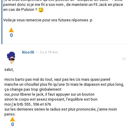
permet donc si je me fit a son nom , de maintenir un Fil Jack en place
en cas de Pulsion ?
Voila je vous remercie pour vos futures réponses :p
0
Nico38
•
il y a 18 ans
#2
salut,
micro barto pas mal du tout, vaut pas les Us mais quasi pareil
manche un chouillat plus fin qu'une Sr mais le diapason est plus long,
ça change pas trop globalement
oui, pour liberer le jack, il faut appuyer sur un bouton
sinon le corps est assez imposant, l'equilibre est bon.
moi j'ai btb 555 , 556 et 676
sur les dernieres series le radius est plus prononcée, j'aime moin
perso.
0