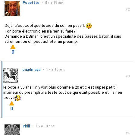
Popettte
•
il y a 18 ans
#2
Déjà, c'est cool que tu aies du son en passif.
Ton pote électronicien n'a rien su faire?
Demande à DBman, c'est un spécialiste des basses baton, il sais
sûrement où on peut acheter un préamp.
0
lonadmaya
•
il y a 18 ans
#3
le pote a 55 ans il n y voit plus comme a 20 et c est super petit l
interieur du preampli .il a teste tout ce qui etait possible et il a rien
trouvé
0
Phill
•
il y a 18 ans
#4