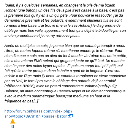
"Salut, Il y a quelques semaines, en changeant la pile de ma b2adb
Hohner (une bâton), un des fils de la pile s'est cassé à la base, c'est pas
la première fois qu'il y en a un qui pète. Pour pouvoir le ressouder, j'ai du
démonter le préampli et les potards, évidemment plusieurs fils se sont
rompus à leur base. J'ai trouvé (merci le sav Hohner) le diagramme de
câblage mais bon voilà, apparemment tout ça a déjà été bidouillé par son
ancien propriétaire et je ne m'y retrouve plus...
Après de multiples essais, je pense bien que ce satané préampli a rendu
l'âme, de toutes façons même s'il fonctionne encore je le réforme. Faut
bien dire que e suis pas un dieu du fer à souder. Je l'aime moi cette petite,
elle a des micros EMG select qui grognent juste ce qu'il faut. Un manche
bien fin pour des solos hyper rapides. Et puis un corps tout pitit pitit, qui
fait qu'elle rentre presque dans la boîte à gant de la bagnole. C'est vrai
qu'elle a de l'âge mais j'y tiens. Je voudrais remplacer ce vieux capricieux
par un Noll, le tcm 3pm avec le câblage des potards déjà assemblé
(référence B2026), avec un potard concentrique Volume(push/pull)/
Balance, un autre concentrique Basses/Aigus et un dernier concentrique
avec le medium paramétrique: boost/cut mediums en haut et la
fréquence en bas[...]"
http://forum.onlybass.com/index.php?
showtopic=39781&hl=basse+baton
0