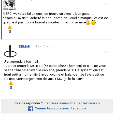
#11
MERCI wako..va falloir que j en trouve un avec le bon gabarit.
sasam ou avais tu acheté le tien...combien ...quelle marque...et est ce
que c est pas trop le bordel a monter.... merci d avance
0
DBMAN
•
il y a 18 ans
#12
J'ai répondu à ton mail.
Tu peux tester l'EMG BTC (65 euros chez Thomann) et si tu ne veux
pas te faire chier avec le cablage, prends le "BTC System" qui est
trout prêt à monter (livré avec volume et balance). Je l'avais utilisé
sur une Steinberger avec de vrais EMG. ça le faisait!!
0
Envie de répondre ?
Inscrivez-vous
-
Connectez-vous
ou
Connectez-vous avec Facebook