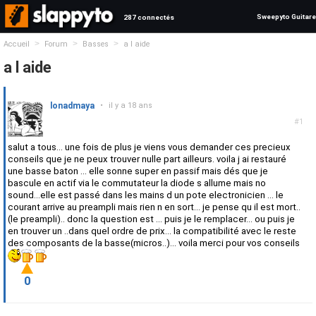
Sweepyto Guitare
287 connectés
>
>
>
Accueil
Forum
Basses
a l aide
a l aide
lonadmaya
•
il y a 18 ans
#1
salut a tous... une fois de plus je viens vous demander ces precieux
conseils que je ne peux trouver nulle part ailleurs. voila j ai restauré
une basse baton ... elle sonne super en passif mais dés que je
bascule en actif via le commutateur la diode s allume mais no
sound...elle est passé dans les mains d un pote electronicien ... le
courant arrive au preampli mais rien n en sort... je pense qu il est mort..
(le preampli).. donc la question est ... puis je le remplacer... ou puis je
en trouver un ..dans quel ordre de prix... la compatibilité avec le reste
des composants de la basse(micros..)... voila merci pour vos conseils
0