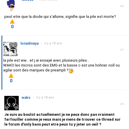
#6
peut etre que la diode qui s'allume, signifie que la pile est morte?
0
lonadmaya
•
il y a 18 ans
#7
la pile est ww... et j ai essayé avec plusieurs piles...
WAKO les micros sont des EMG et la basse c est une hohner..noll ou
agilar sont des marques de preampli ?
0
wako
•
il y a 18 ans
#8
Je suis au boulot actuellement je ne peux donc pas vraiment
farfouiller comme je veux mais je viens de trouver ce thread sur
le forum d'only bass peut etre peux tu y jeter un oeil ?