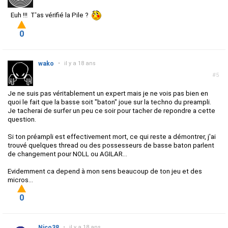
Euh !!! T'as vérifié la Pile ?
0
wako
•
il y a 18 ans
#5
Je ne suis pas véritablement un expert mais je ne vois pas bien en
quoi le fait que la basse soit "baton" joue sur la techno du preampli.
Je tacherai de surfer un peu ce soir pour tacher de repondre a cette
question.
Si ton préampli est effectivement mort, ce qui reste a démontrer, j'ai
trouvé quelques thread ou des possesseurs de basse baton parlent
de changement pour NOLL ou AGILAR...
Evidemment ca depend à mon sens beaucoup de ton jeu et des
micros...
0
Nico38
•
il y a 18 ans