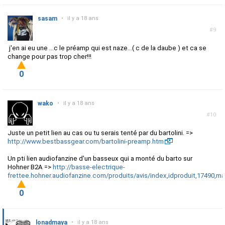
sasam
•
il y a 18 ans
#9
j'en ai eu une ...c le préamp qui est naze...( c de la daube ) et ca se
change pour pas trop cher!!!
0
wako
•
il y a 18 ans
#10
Juste un petit lien au cas ou tu serais tenté par du bartolini. =>
http://www.bestbassgear.com/bartolini-preamp.htm
Un pti lien audiofanzine d'un basseux qui a monté du barto sur
Hohner B2A =>
http://basse-electrique-
frettee.hohner.audiofanzine.com/produits/avis/index,idproduit,17490,m
0
lonadmaya
•
il y a 18 ans