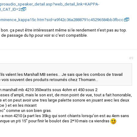
proaudio_speaker_detail.asp?web_detail_link=KAPPA-
B_CAT_ID=2
/eminence_kappa15c.htm?sid=a9f42c36a2888791c45296584bb3fbcc
is bon. ça peut être intéressant même si le rendement n'est pas au top.
e de passage du hp pour voir si c'est compatible.
#9
ils valent les Marshall MB series... Je sais que les combos de travail
e vois souvent des produits retournés chez Thomann...
n marshall mb 4210 350watts sous 4ohm et 450 sous 2
sses d'ampli, mais le son est, de mon point de vue, tout a fait honorable,
 et on peut avoir une tres large palette sonore en jouant avec les deux
pe ) et en les mixant
sec" comme un son bien gras.
e a mon 4210 (a part les 35kg qui sont chiants lorsqu'on est au 4em sans
anque un pti 15" pour finir le boulot des 2*10 mais ca viendras