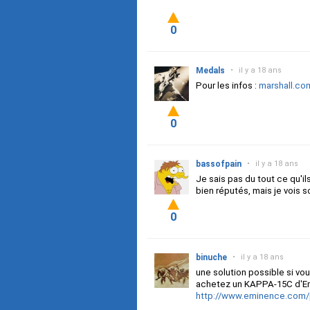
0
Medals
•
il y a 18 ans
Pour les infos :
marshall.co
0
bassofpain
•
il y a 18 ans
Je sais pas du tout ce qu'il
bien réputés, mais je vois 
0
binuche
•
il y a 18 ans
une solution possible si vo
achetez un KAPPA-15C d'Em
http://www.eminence.com/