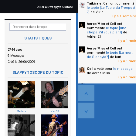
Taikira
et Cell
ont commenté
Aller à Sweepyto Guitare
le topic [Le Topic du Freepost
7]
de Vikie
il y a 1 semain
Aeros'Miss
et Cell
ont
commenté
le topic [une
chope s'il vous plait !]
de
Adrien21
STATISTIQUES
il y a 1 moi
Aeros'Miss
et Cell
ont
2744 vues
commenté
le topic [La mort
9 Messages
de Slappyto?]
de kurt
il y a 1 moi
Créé le 26/06/2009
Cell
a voté pour
le message
SLAPPYTOSCOPE DU TOPIC
de Aeros'Miss
il y a 1 moi
Cell
a voté pour
le message
de Malicia
il y a 1 moi
▼
Medals
Nico38