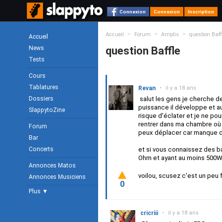
Connexion
Connexion
Inscription
>
>
>
Accueil
Forum
Amplis
question Baff
Accueil
News
question Baffle
Tests
Cours
Tablatures
Revan
•
il y a 18 ans
Dossiers
salut les gens je cherche de
puissance il développe et a
SlappytoZine
risque d'éclater et je ne pou
rentrer dans ma chambre où 
Forum
peux déplacer car manque d
Bar
Concerts
et si vous connaissez des b
Ohm et ayant au moins 500W
Annonces Matos
voilou, scusez c'est un peu 
Annonces Musiciens
0
Plus ▼
cricriii
•
il y a 18 ans