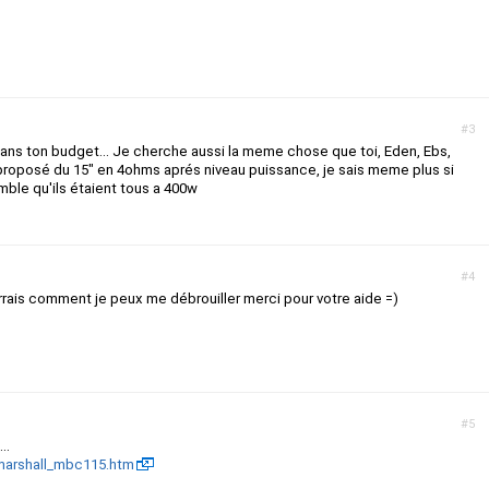
#3
n dans ton budget... Je cherche aussi la meme chose que toi, Eden, Ebs,
 proposé du 15" en 4ohms aprés niveau puissance, je sais meme plus si
emble qu'ils étaient tous a 400w
#4
errais comment je peux me débrouiller merci pour votre aide =)
#5
..
marshall_mbc115.htm