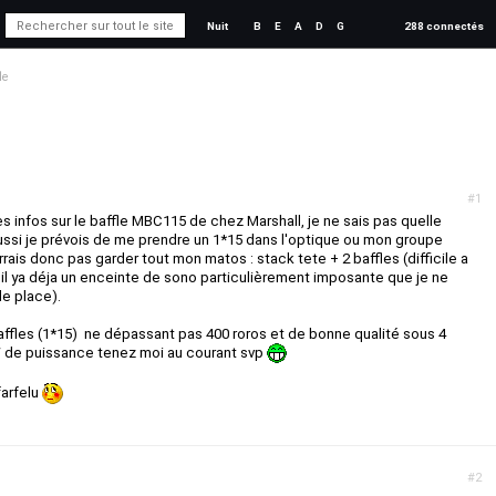
Nuit
B
E
A
D
G
288 connectés
le
#1
s infos sur le baffle MBC115 de chez Marshall, je ne sais pas quelle
ussi je prévois de me prendre un 1*15 dans l'optique ou mon groupe
rrais donc pas garder tout mon matos : stack tete + 2 baffles (difficile a
il ya déja un enceinte de sono particulièrement imposante que je ne
e place).
affles (1*15) ne dépassant pas 400 roros et de bonne qualité sous 4
 de puissance tenez moi au courant svp
farfelu
#2