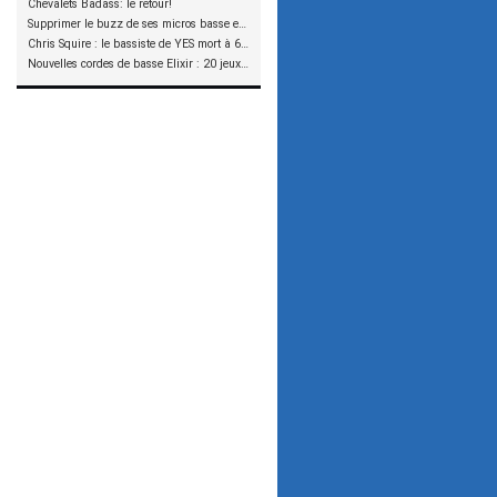
Chevalets Badass: le retour!
Supprimer le buzz de ses micros basse en reliant les aimants à la masse
Chris Squire : le bassiste de YES mort à 67 ans
Nouvelles cordes de basse Elixir : 20 jeux à tester !