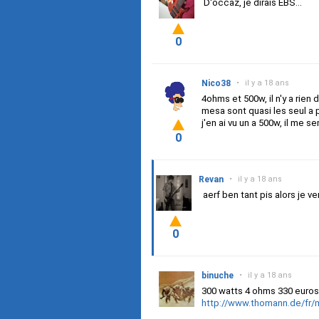
D'occaz, je dirais EBS...
0
Nico38
•
il y a 18 ans
4ohms et 500w, il n'y a rie
mesa sont quasi les seul a
j'en ai vu un a 500w, il me s
0
Revan
•
il y a 18 ans
aerf ben tant pis alors je v
0
binuche
•
il y a 18 ans
300 watts 4 ohms 330 euros.
http://www.thomann.de/fr/