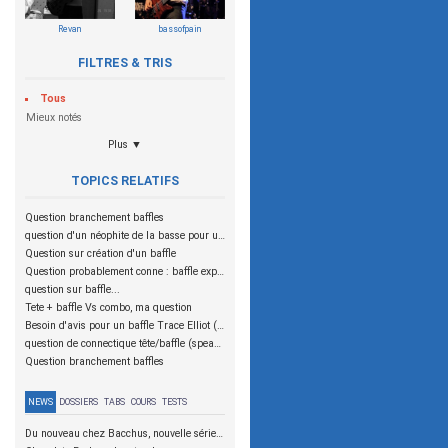
Revan
bassofpain
FILTRES & TRIS
Tous
Mieux notés
Plus ▼
TOPICS RELATIFS
Question branchement baffles
question d'un néophite de la basse pour une Tete + 2 baffles
Question sur création d'un baffle
Question probablement conne : baffle explosif ?
question sur baffle...
Tete + baffle Vs combo, ma question
Besoin d'avis pour un baffle Trace Elliot (et quelques questions subsidaires...)
question de connectique tête/baffle (speakon inside)
Question branchement baffles
NEWS
DOSSIERS
TABS
COURS
TESTS
Du nouveau chez Bacchus, nouvelle série SCD