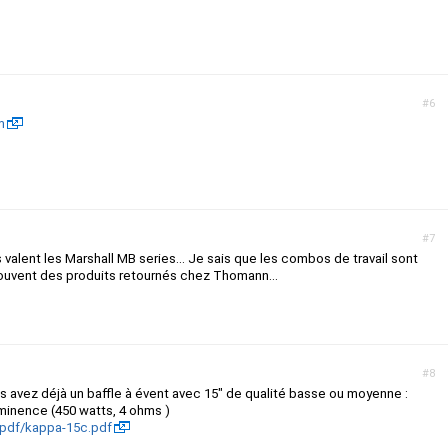
#6
m
#7
s valent les Marshall MB series... Je sais que les combos de travail sont
souvent des produits retournés chez Thomann...
#8
us avez déjà un baffle à évent avec 15" de qualité basse ou moyenne :
inence (450 watts, 4 ohms )
pdf/kappa-15c.pdf