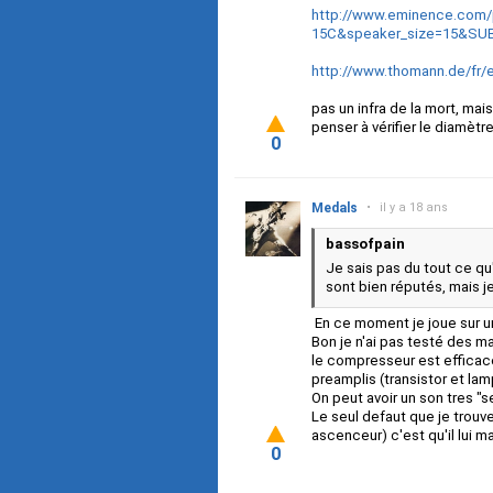
http://www.eminence.com/
15C&speaker_size=15&SU
http://www.thomann.de/fr
pas un infra de la mort, ma
penser à vérifier le diamètr
0
Medals
•
il y a 18 ans
bassofpain
Je sais pas du tout ce qu'
sont bien réputés, mais j
En ce moment je joue sur u
Bon je n'ai pas testé des ma
le compresseur est efficace
preamplis (transistor et lam
On peut avoir un son tres "
Le seul defaut que je trouv
ascenceur) c'est qu'il lui m
0