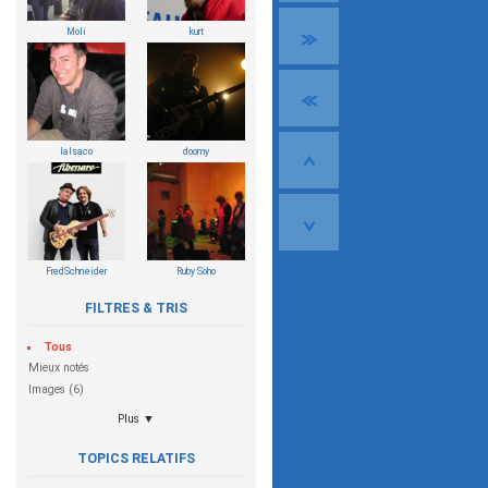
Moli
kurt
lalsaco
doomy
FredSchneider
Ruby Soho
FILTRES & TRIS
Tous
Mieux notés
Images (6)
Plus ▼
TOPICS RELATIFS