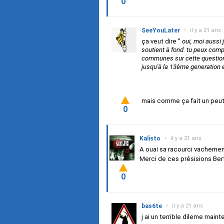
0
SeeYouLater
•
il y a 21 ans
ça veut dire "
oui, moi aussi j
soutient à fond. tu peux comp
communes sur cette question e
jusqu'à la 13ème generation e
mais comme ça fait un peut l
0
Kalisto
•
il y a 21 ans
A ouai sa racourci vacheme
Merci de ces présisions Bert
0
bas6te
•
il y a 21 ans
j ai un terrible dileme mainte