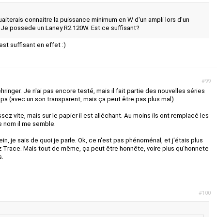
ouaiterais connaitre la puissance minimum en W d'un ampli lors d'un
. Je possede un Laney R2 120W. Est ce suffisant?
st suffisant en effet :)
#99
hringer. Je n'ai pas encore testé, mais il fait partie des nouvelles séries
mpa (avec un son transparent, mais ça peut être pas plus mal).
sez vite, mais sur le papier il est alléchant. Au moins ils ont remplacé les
e nom il me semble.
in, je sais de quoi je parle. Ok, ce n'est pas phénoménal, et j'étais plus
 Trace. Mais tout de même, ça peut être honnête, voire plus qu'honnete
s.
#100