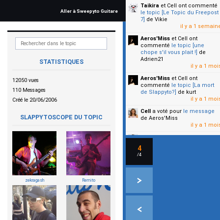
Taikira
et Cell
ont commenté
Aller à Sweepyto Guitare
le topic [Le Topic du Freepost
7]
de Vikie
il y a 1 semain
Aeros'Miss
et Cell
ont
commenté
le topic [une
chope s'il vous plait !]
de
Adrien21
STATISTIQUES
il y a 1 moi
Aeros'Miss
et Cell
ont
12050 vues
commenté
le topic [La mort
110 Messages
de Slappyto?]
de kurt
il y a 1 moi
Créé le 20/06/2006
Cell
a voté pour
le message
SLAPPYTOSCOPE DU TOPIC
de Aeros'Miss
il y a 1 moi
Cell
a voté pour
le message
de Malicia
4
il y a 1 moi
/4
▼
zekragash
Remito