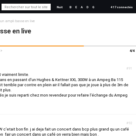
Nuit
B
E
A
D
G
417 connectés
un ampli basse en live
sse en live
>>
4/4
#91
vraiment limite.
 a 2 ans en passant d'un Hughes & Kettner XXL 300W à un Ampeg Ba 115
terrible par contre en plein air il fallait pas que je joue à plus de 3m de
t plus.
s je suis reparti chez mon revendeur pour refaire l'échange du Ampeg
#92
 c'etait bon fin j ai deja fait un concert dans bcp plus grand qu un café
bien fair un concert dans un café on verra bien mais bon .