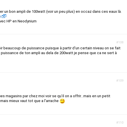
r un bon ampli de 100watt (voir un peu plus) en occaz dans ces eaux là.
o
vec HP en Neodynium
#108
oir beaucoup de puissance puisque à partir d'un certain niveau on se fait
a puissance de ton ampli au dela de 200watt je pense que ca ne sert à
#109
es magasins par chez moi voir se qu'il on a offrir...mais en un petit
mais mieux vaut tot que a l'arrache
#110