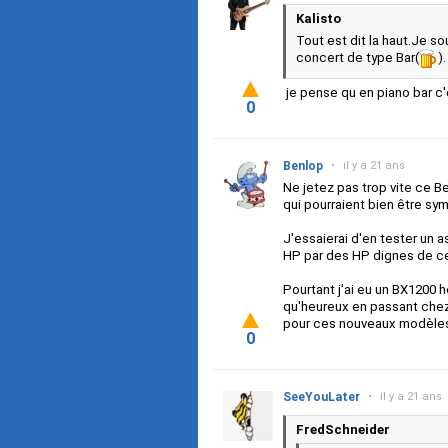
Kalisto
Tout est dit la haut.Je s
concert de type Bar(
)
je pense qu en piano bar c'e
0
Benlop
•
il y a 21 ans
Ne jetez pas trop vite ce Be
qui pourraient bien être sy
J'essaierai d'en tester un as
HP par des HP dignes de c
Pourtant j'ai eu un BX1200 he
qu'heureux en passant chez
pour ces nouveaux modèle
0
SeeYouLater
•
il y a 21 ans
FredSchneider