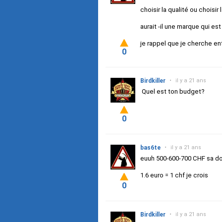
choisir la qualité ou choisir 
aurait -il une marque qui e
je rappel que je cherche e
0
Birdkiller
•
il y a 21 ans
Quel est ton budget?
0
bas6te
•
il y a 21 ans
euuh 500-600-700 CHF sa d
1.6 euro = 1 chf je crois
0
Birdkiller
•
il y a 21 ans