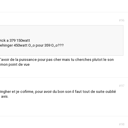
#96
rwick a 379 150watt
brehinger 450watt O_o pour 359 O_o???
d'avoir de la puissance pour pas cher mais tu cherches plutot le son
t mon point de vue
#97
ringher et je cofirme, pour avoir du bon son il faut tout de suite oublié
 avis.
s
#98