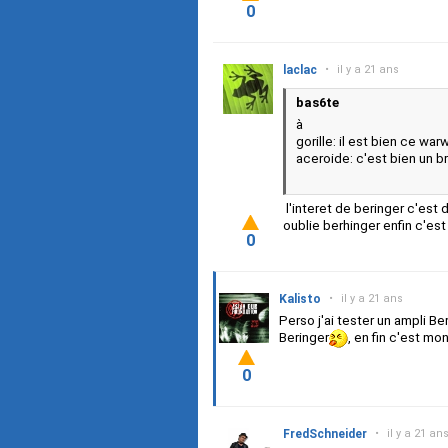
0
laclac
•
il y a 21 ans
bas6te
à
gorille: il est bien ce wa
aceroide: c'est bien un 
l'interet de beringer c'est 
oublie berhinger enfin c'es
0
Kalisto
•
il y a 21 ans
Perso j'ai tester un ampli Be
Beringer
, en fin c'est mon
0
FredSchneider
•
il y a 21 an