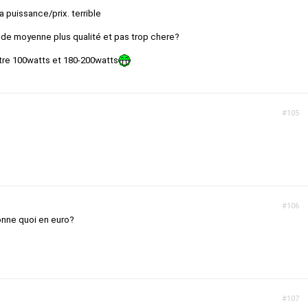
la puissance/prix. terrible
st de moyenne plus qualité et pas trop chere?
ntre 100watts et 180-200watts
#105
#106
onne quoi en euro?
#107