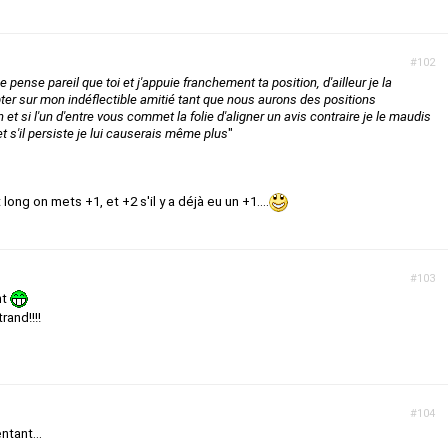
#102
e pense pareil que toi et j'appuie franchement ta position, d'ailleur je la
ter sur mon indéflectible amitié tant que nous aurons des positions
t si l'un d'entre vous commet la folie d'aligner un avis contraire je le maudis
t s'il persiste je lui causerais même plus
"
ong on mets +1, et +2 s'il y a déjà eu un +1....
#103
nt
rand!!!!
#104
ntant...