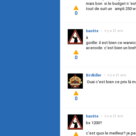
mais bon si le budget n 'es
tout de suit un ampli 250 w
0
bas6te
•
il y a 21 ans
à
gorille: il est bien ce warw
aceroide: c'est bien un br
0
Birdkiller
•
il y a 21 ans
Ouai c'est bien ce prix là 
0
bas6te
•
il y a 21 ans
bx 1200?
c'est quoi le meilleur? je 