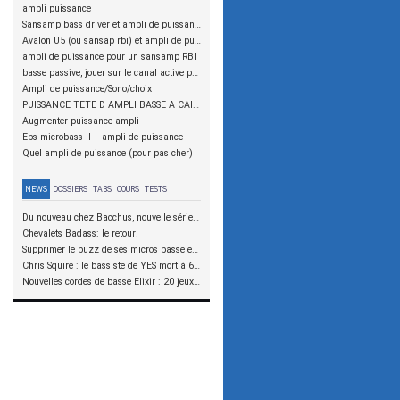
ampli puissance
Sansamp bass driver et ampli de puissance : Impédance suiffisante ?
Avalon U5 (ou sansap rbi) et ampli de puissance
ampli de puissance pour un sansamp RBI
basse passive, jouer sur le canal active pour atténuer la puissance d'une tête d'ampli
Ampli de puissance/Sono/choix
PUISSANCE TETE D AMPLI BASSE A CAISSON
Augmenter puissance ampli
Ebs microbass II + ampli de puissance
Quel ampli de puissance (pour pas cher)
NEWS
DOSSIERS
TABS
COURS
TESTS
Du nouveau chez Bacchus, nouvelle série SCD
Chevalets Badass: le retour!
Supprimer le buzz de ses micros basse en reliant les aimants à la masse
Chris Squire : le bassiste de YES mort à 67 ans
Nouvelles cordes de basse Elixir : 20 jeux à tester !