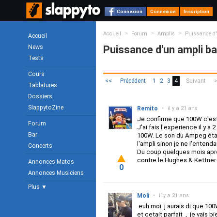
Connexion
Connexion
Inscription
>
>
>
Accueil
Forum
Amplis
Puissance d'
Accueil
News
Puissance d'un ampli ba
Tests
Cours
<<
Précédent
1
2
3
4
Suivant
Tablatures
Dossiers
SlappytoZine
Remito
•
il y a 21 ans
Je confirme que 100W c'est 
Forum
J'ai fais l'experience il y
Bar
100W. Le son du Ampeg était 
l'ampli sinon je ne l'entendai
Concerts
Du coup quelques mois apré
contre le Hughes & Kettner.
Annonces Matos
0
Annonces Musiciens
Plus ▼
Moli
•
il y a 21 ans
euh moi j aurais di que 100W
et cetait parfait , je vais 