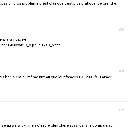
t pas un gros probleme c'est clair que cest plus pratique de prendre
#93
ick a 379 150watt
ehinger 450watt O_o pour 359 O_o???
#94
mais bon c'est du même niveau que leur fameux BX1200...faut aimer
#95
pense au warwick...mais c'est le plus chere aussi dans la comparaison