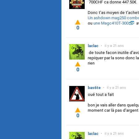
700CHF ca donne 447.50€.
Donc t'as moyen de t'achete
Un ashdown mag250 comb
ou
une Magc410T-300
a
0
laclac
•
il y a 21 ans
de toute facon inutile d'av
repiquer par la sono donc l
rien
0
bas6te
•
il y a 21 ans
oué tout a fait
bon je vais aller dans quelqu
moment car là pas d'argent 
0
laclac
•
il y a 21 ans