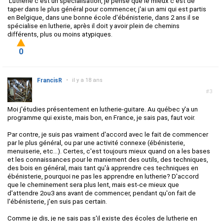
Lutherie c'est un spécialisation, je pense que le mieux c'est de
taper dans le plus général pour commencer, j'ai un ami qui est partis
en Belgique, dans une bonne école d'ébénisterie, dans 2 ans il se
spécialise en lutherie, après il doit y avoir plein de chemins
différents, plus ou moins atypiques.
0
FrancisR
•
il y a 18 ans
#3
Moi j'étudies présentement en lutherie-guitare. Au québec y'a un
programme qui existe, mais bon, en France, je sais pas, faut voir.
Par contre, je suis pas vraiment d'accord avec le fait de commencer
par le plus général, ou par une activité connexe (ébénisterie,
menuiserie, etc...). Certes, c'est toujours mieux quand on a les bases
et les connaissances pour le maniement des outils, des techniques,
des bois en général, mais tant qu'à apprendre ces techniques en
ébénisterie, pourquoi ne pas les apprendre en lutherie? D'accord
que le cheminement sera plus lent, mais est-ce mieux que
d'attendre 2ou3 ans avant de commencer, pendant qu'on fait de
l'ébénisterie, j'en suis pas certain.
Comme je dis, je ne sais pas s'il existe des écoles de lutherie en