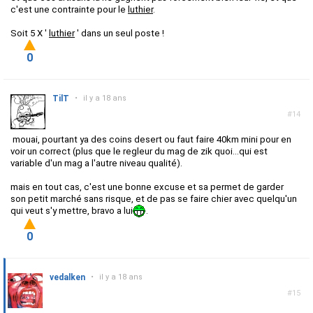
c'est une contrainte pour le
luthier
.
Soit 5 X '
luthier
' dans un seul poste !
0
TilT
•
il y a 18 ans
#14
mouai, pourtant ya des coins desert ou faut faire 40km mini pour en
voir un correct (plus que le regleur du mag de zik quoi...qui est
variable d'un mag a l'autre niveau qualité).
mais en tout cas, c'est une bonne excuse et sa permet de garder
son petit marché sans risque, et de pas se faire chier avec quelqu'un
qui veut s'y mettre, bravo a lui
.
0
vedalken
•
il y a 18 ans
#15