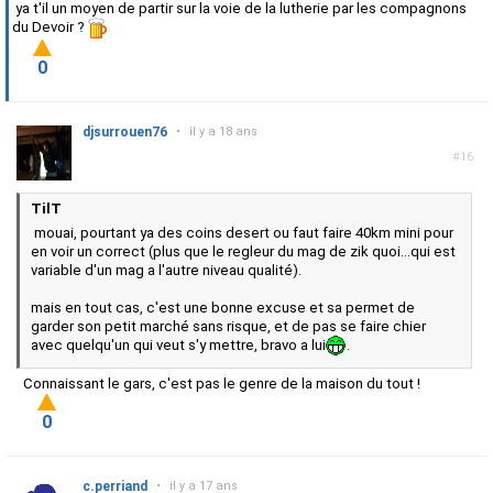
ya t'il un moyen de partir sur la voie de la lutherie par les compagnons
du Devoir ?
0
djsurrouen76
•
il y a 18 ans
#16
TilT
mouai, pourtant ya des coins desert ou faut faire 40km mini pour
en voir un correct (plus que le regleur du mag de zik quoi...qui est
variable d'un mag a l'autre niveau qualité).
mais en tout cas, c'est une bonne excuse et sa permet de
garder son petit marché sans risque, et de pas se faire chier
avec quelqu'un qui veut s'y mettre, bravo a lui
.
Connaissant le gars, c'est pas le genre de la maison du tout !
0
c.perriand
•
il y a 17 ans