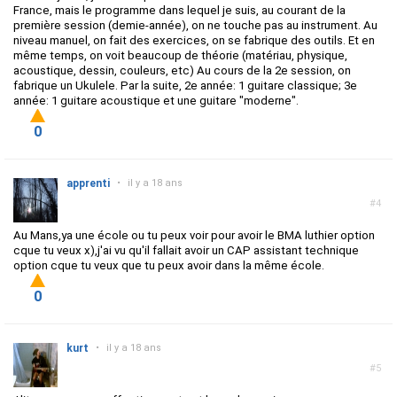
France, mais le programme dans lequel je suis, au courant de la
première session (demie-année), on ne touche pas au instrument. Au
niveau manuel, on fait des exercices, on se fabrique des outils. Et en
même temps, on voit beaucoup de théorie (matériau, physique,
acoustique, dessin, couleurs, etc) Au cours de la 2e session, on
fabrique un Ukulele. Par la suite, 2e année: 1 guitare classique; 3e
année: 1 guitare acoustique et une guitare "moderne".
0
apprenti
•
il y a 18 ans
#4
Au Mans,ya une école ou tu peux voir pour avoir le BMA luthier option
cque tu veux x),j'ai vu qu'il fallait avoir un CAP assistant technique
option cque tu veux que tu peux avoir dans la même école.
0
kurt
•
il y a 18 ans
#5