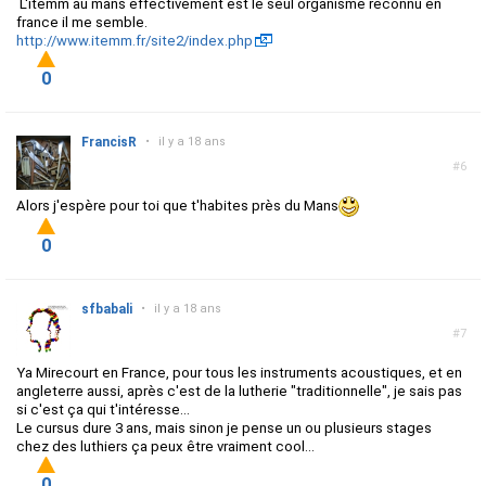
L'itemm au mans effectivement est le seul organisme reconnu en
france il me semble.
http://www.itemm.fr/site2/index.php
0
FrancisR
•
il y a 18 ans
#6
Alors j'espère pour toi que t'habites près du Mans
0
sfbabali
•
il y a 18 ans
#7
Ya Mirecourt en France, pour tous les instruments acoustiques, et en
angleterre aussi, après c'est de la lutherie "traditionnelle", je sais pas
si c'est ça qui t'intéresse...
Le cursus dure 3 ans, mais sinon je pense un ou plusieurs stages
chez des luthiers ça peux être vraiment cool...
0