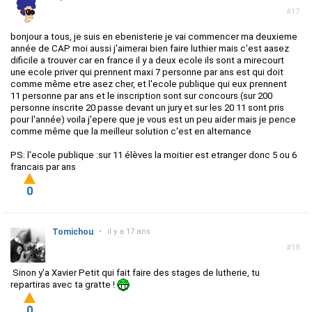
#17
bonjour a tous, je suis en ebenisterie je vai commencer ma deuxieme
année de CAP moi aussi j'aimerai bien faire luthier mais c'est aasez
dificile a trouver car en france il y a deux ecole ils sont a mirecourt
une ecole priver qui prennent maxi 7 personne par ans est qui doit
comme même etre asez cher, et l'ecole publique qui eux prennent
11 personne par ans et le inscription sont sur concours (sur 200
personne inscrite 20 passe devant un jury et sur les 20 11 sont pris
pour l'année) voila j'epere que je vous est un peu aider mais je pence
comme même que la meilleur solution c'est en alternance
PS: l'ecole publique :sur 11 élèves la moitier est etranger donc 5 ou 6
francais par ans
0
Tomichou
•
il y a 17 ans
#18
Sinon y'a Xavier Petit qui fait faire des stages de lutherie, tu
repartiras avec ta gratte !
0