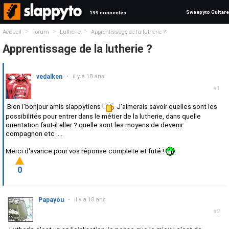
Sweepyto Guitare
199 connectés
>
>
>
Accueil
Forum
Lutherie
Apprentissage de la lutherie ?
Apprentissage de la lutherie ?
vedalken
•
il y a 18 ans
#1
Bien l'bonjour amis slappytiens !
J'aimerais savoir quelles sont les
possibilités pour entrer dans le métier de la lutherie, dans quelle
orientation faut-il aller ? quelle sont les moyens de devenir
compagnon etc ....
Merci d'avance pour vos réponse complete et futé !
0
Papayou
•
il y a 18 ans
#2