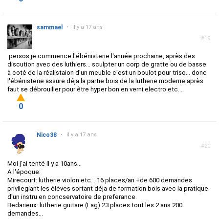
sammael
•
il y a 17 ans
#19
persos je commence l'ébénisterie l'année prochaine, après des
discution avec des luthiers... sculpter un corp de gratte ou de basse
à coté de la réalistaion d'un meuble c'est un boulot pour triso... donc
l'ébénisterie assure déja la partie bois de la lutherie moderne après
faut se débrouiller pour être hyper bon en verni electro etc....
0
Nico38
•
il y a 17 ans
#20
Moi j'ai tenté il y a 10ans...
A l'époque:
Mirecourt: lutherie violon etc... 16 places/an +de 600 demandes
privilegiant les élèves sortant déja de formation bois avec la pratique
d'un instru en concservatoire de preferance.
Bedarieux: lutherie guitare (Lag) 23 places tout les 2 ans 200
demandes...