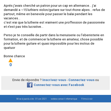
Aprés j'avais cherché un patron pour un cap en alternance... j'ai
demandé a ~15 luthiers violon/guitare sur tout rhone alpes... refus de
partout, même en benevole pour passer le balai pendant les
vacances...
c'est vrai que la lutherie est vraiment une proffession de passionnée
et n'est pas très lucrative...
Perso je te conseille de partir dans la menuiserie ou l'ebenisterie en
formation, et de commencer la lutherie en amateur, chose possible
pour la lutherie guitare et quasi impossible pour les instrus de
quatuor
Bonne chance
0
Envie de répondre ?
Inscrivez-vous
-
Connectez-vous
ou
Connectez-vous avec Facebook
Mise à jour du site : 01 avr. 2021
webrox conseil informatique
Films à voir