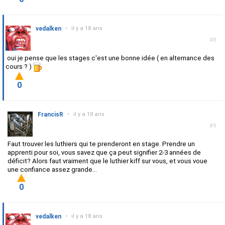
vedalken
•
il y a 18 ans
#8
oui je pense que les stages c'est une bonne idée ( en alternance des
cours ? )
0
FrancisR
•
il y a 18 ans
#9
Faut trouver les luthiers qui te prenderont en stage. Prendre un
apprenti pour soi, vous savez que ça peut signifier 2-3 années de
déficit? Alors faut vraiment que le luthier kiff sur vous, et vous voue
une confiance assez grande...
0
vedalken
•
il y a 18 ans