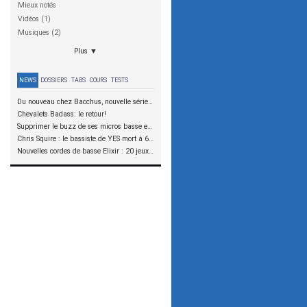
Mieux notés
Vidéos (1)
Musiques (2)
Plus ▼
NEWS
DOSSIERS
TABS
COURS
TESTS
Du nouveau chez Bacchus, nouvelle série SCD
Chevalets Badass: le retour!
Supprimer le buzz de ses micros basse en reliant les aimants à la masse
Chris Squire : le bassiste de YES mort à 67 ans
Nouvelles cordes de basse Elixir : 20 jeux à tester !