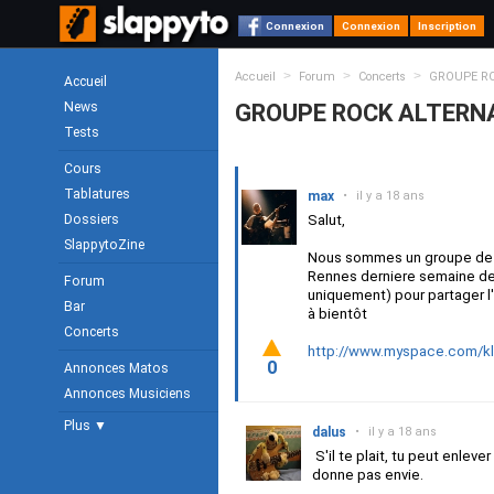
Connexion
Connexion
Inscription
>
>
>
Accueil
Forum
Concerts
GROUPE RO
Accueil
News
GROUPE ROCK ALTERN
Tests
Cours
Tablatures
max
•
il y a 18 ans
Dossiers
Salut,
SlappytoZine
Nous sommes un groupe de ro
Rennes derniere semaine de
Forum
uniquement) pour partager l'
Bar
à bientôt
Concerts
http://www.myspace.com/k
0
Annonces Matos
Annonces Musiciens
Plus ▼
dalus
•
il y a 18 ans
S'il te plait, tu peut enlev
donne pas envie.