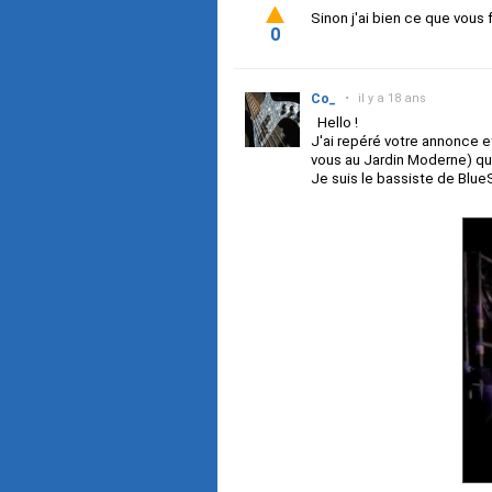
Sinon j'ai bien ce que vous f
0
Co_
•
il y a 18 ans
Hello !
J'ai repéré votre annonce e
vous au Jardin Moderne) qui
Je suis le bassiste de Blue