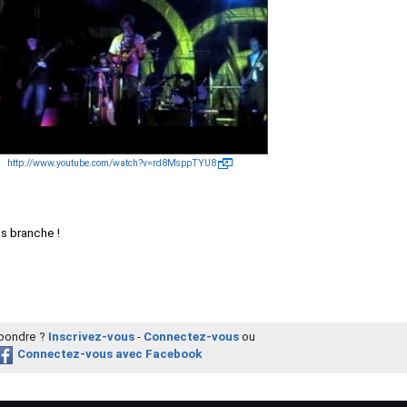
http://www.youtube.com/watch?v=rd8MsppTYU8
s branche !
épondre ?
Inscrivez-vous
-
Connectez-vous
ou
Connectez-vous avec Facebook