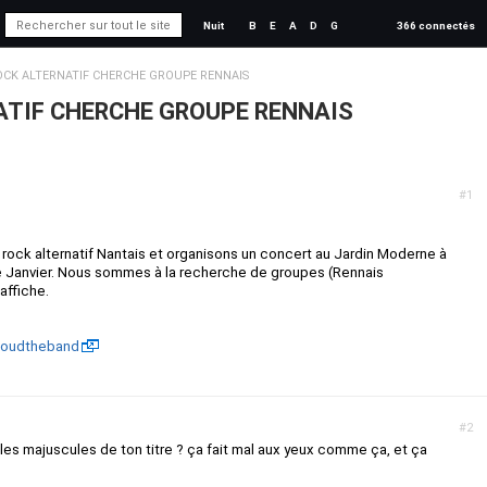
Nuit
B
E
A
D
G
366 connectés
CK ALTERNATIF CHERCHE GROUPE RENNAIS
ATIF CHERCHE GROUPE RENNAIS
#1
ck alternatif Nantais et organisons un concert au Jardin Moderne à
 Janvier. Nous sommes à la recherche de groupes (Rennais
affiche.
loudtheband
#2
er les majuscules de ton titre ? ça fait mal aux yeux comme ça, et ça