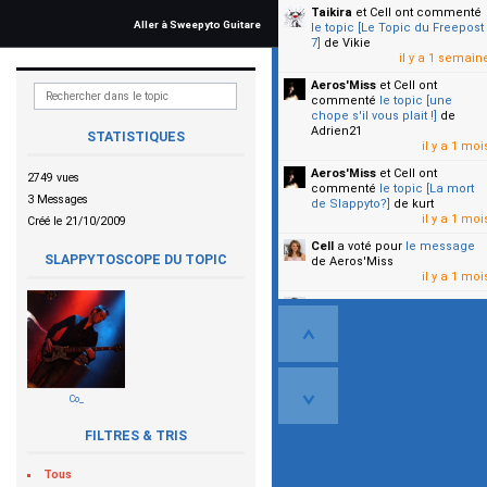
Taikira
et Cell
ont commenté
Aller à Sweepyto Guitare
le topic [Le Topic du Freepost
7]
de Vikie
il y a 1 semain
Aeros'Miss
et Cell
ont
commenté
le topic [une
chope s'il vous plait !]
de
Adrien21
STATISTIQUES
il y a 1 moi
Aeros'Miss
et Cell
ont
2749 vues
commenté
le topic [La mort
3 Messages
de Slappyto?]
de kurt
il y a 1 moi
Créé le 21/10/2009
Cell
a voté pour
le message
SLAPPYTOSCOPE DU TOPIC
de Aeros'Miss
il y a 1 moi
Cell
a voté pour
le message
de Malicia
il y a 1 moi
▼
Co_
FILTRES & TRIS
Tous