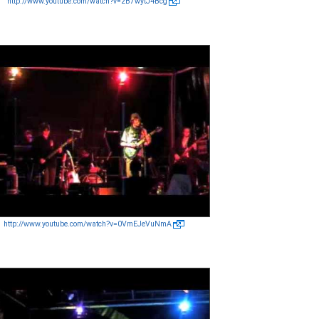
http://www.youtube.com/watch?v=zB7wytJ4Bcg
http://www.youtube.com/watch?v=0VmEJeVuNmA