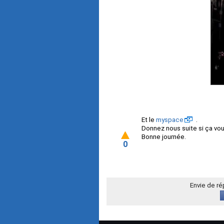
Et le
myspace
.
Donnez nous suite si ça vou
Bonne journée.
0
Envie de r