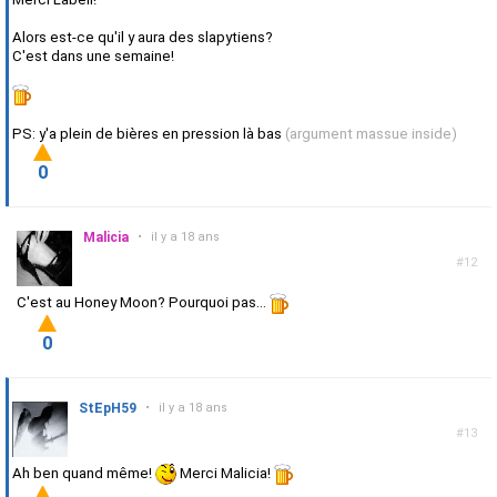
Alors est-ce qu'il y aura des slapytiens?
C'est dans une semaine!
PS: y'a plein de bières en pression là bas
(argument massue inside)
0
Malicia
•
il y a 18 ans
#12
C'est au Honey Moon? Pourquoi pas...
0
StEpH59
•
il y a 18 ans
#13
Ah ben quand même!
Merci Malicia!