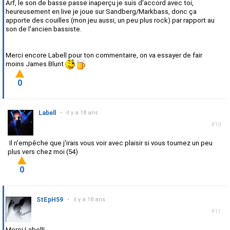
Arf, le son de basse passe inaperçu je suis d'accord avec toi,
heureusement en live je joue sur Sandberg/Markbass, donc ça
apporte des couilles (mon jeu aussi, un peu plus rock) par rapport au
son de l'ancien bassiste.
Merci encore Labell pour ton commentaire, on va essayer de fair
moins James Blunt
0
Labell
•
il y a 18 ans
#10
Il n'empêche que j'irais vous voir avec plaisir si vous tournez un peu
plus vers chez moi (54)
0
StEpH59
•
il y a 18 ans
#11
Merci Labell!