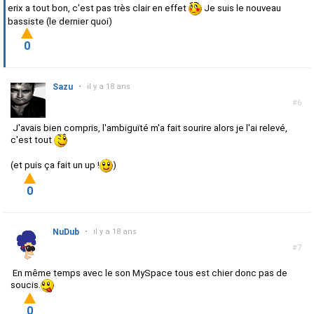
erix a tout bon, c'est pas très clair en effet
Je suis le nouveau
bassiste (le dernier quoi)
0
Sazu
•
il y a 18 ans
#6
J'avais bien compris, l'ambiguïté m'a fait sourire alors je l'ai relevé,
c'est tout
(et puis ça fait un up !
)
0
NuDub
•
il y a 18 ans
#7
En même temps avec le son MySpace tous est chier donc pas de
soucis.
0