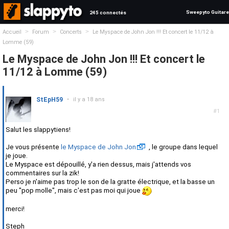
Sweepyto Guitare
245 connectés
>
>
>
Accueil
Forum
Concerts
Le Myspace de John Jon !!! Et concert le 11/12 à
Lomme (59)
Le Myspace de John Jon !!! Et concert le
11/12 à Lomme (59)
StEpH59
•
il y a 18 ans
#1
Salut les slappytiens!
Je vous présente
le Myspace de John Jon
, le groupe dans lequel
je joue.
Le Myspace est dépouillé, y'a rien dessus, mais j'attends vos
commentaires sur la zik!
Perso je n'aime pas trop le son de la gratte électrique, et la basse un
peu "pop molle", mais c'est pas moi qui joue
merci!
Steph