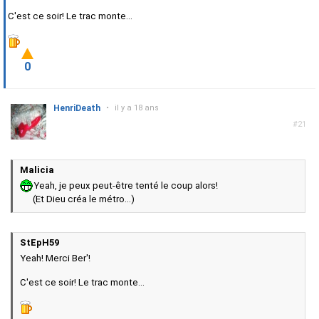
C'est ce soir! Le trac monte...
0
HenriDeath
•
il y a 18 ans
#21
Malicia
Yeah, je peux peut-être tenté le coup alors!
(Et Dieu créa le métro...)
StEpH59
Yeah! Merci Ber'!
C'est ce soir! Le trac monte...