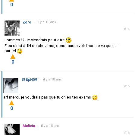
0
Zoro
•
il y a 18 ans
#14
Lommes?? Je viendrais peut etre
Fiou c'est à 1H de chez moi, donc faudra voir l'horaire vu que j'ai
partiel
0
StEpH59
•
il y a 18 ans
#15
arf merci, je voudrais pas que tu chies tes exams
0
Malicia
•
il y a 18 ans
#16