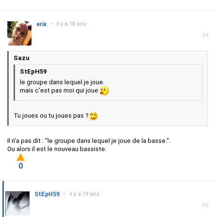
erix
•
il y a 18 ans
#4
Sazu
StEpH59
le groupe dans lequel je joue.
mais c'est pas moi qui joue
Tu joues ou tu joues pas ?
Il n'a pas dit : "le groupe dans lequel je joue de la basse.".
Ou alors il est le nouveau bassiste.
0
StEpH59
•
il y a 18 ans
#5