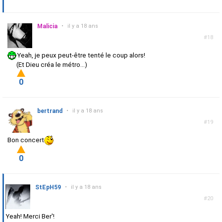
Malicia
•
il y a 18 ans
#18
Yeah, je peux peut-être tenté le coup alors!
(Et Dieu créa le métro...)
0
bertrand
•
il y a 18 ans
#19
Bon concert
0
StEpH59
•
il y a 18 ans
#20
Yeah! Merci Ber'!