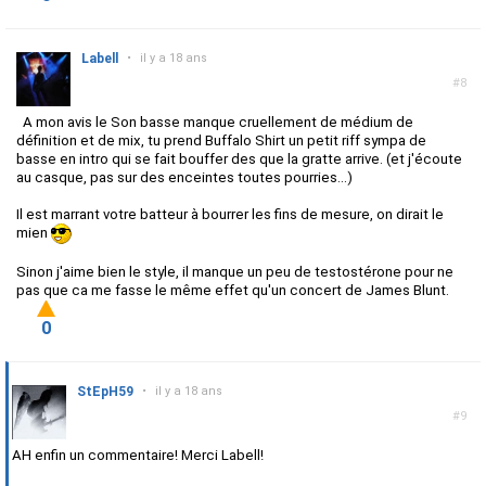
Labell
•
il y a 18 ans
#8
A mon avis le Son basse manque cruellement de médium de
définition et de mix, tu prend Buffalo Shirt un petit riff sympa de
basse en intro qui se fait bouffer des que la gratte arrive. (et j'écoute
au casque, pas sur des enceintes toutes pourries...)
Il est marrant votre batteur à bourrer les fins de mesure, on dirait le
mien
Sinon j'aime bien le style, il manque un peu de testostérone pour ne
pas que ca me fasse le même effet qu'un concert de James Blunt.
0
StEpH59
•
il y a 18 ans
#9
AH enfin un commentaire! Merci Labell!