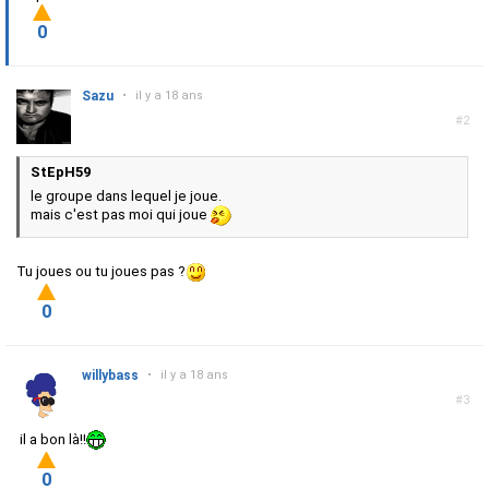
0
Sazu
•
il y a 18 ans
#2
StEpH59
le groupe dans lequel je joue.
mais c'est pas moi qui joue
Tu joues ou tu joues pas ?
0
willybass
•
il y a 18 ans
#3
il a bon là!!
0