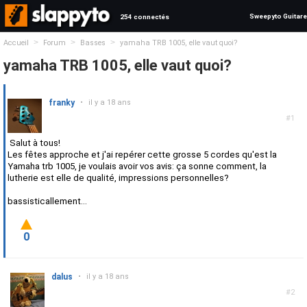
Sweepyto Guitare
254 connectés
>
>
>
Accueil
Forum
Basses
yamaha TRB 1005, elle vaut quoi?
yamaha TRB 1005, elle vaut quoi?
franky
•
il y a 18 ans
#1
Salut à tous!
Les fêtes approche et j'ai repérer cette grosse 5 cordes qu'est la
Yamaha trb 1005, je voulais avoir vos avis: ça sonne comment, la
lutherie est elle de qualité, impressions personnelles?
bassisticallement...
0
dalus
•
il y a 18 ans
#2