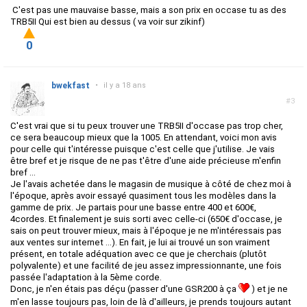
C'est pas une mauvaise basse, mais a son prix en occase tu as des
TRB5II Qui est bien au dessus ( va voir sur zikinf)
0
bwekfast
•
il y a 18 ans
#3
C'est vrai que si tu peux trouver une TRB5II d'occase pas trop cher,
ce sera beaucoup mieux que la 1005. En attendant, voici mon avis
pour celle qui t'intéresse puisque c'est celle que j'utilise. Je vais
être bref et je risque de ne pas t'être d'une aide précieuse m'enfin
bref ...
Je l'avais achetée dans le magasin de musique à côté de chez moi à
l'époque, après avoir essayé quasiment tous les modèles dans la
gamme de prix. Je partais pour une basse entre 400 et 600€,
4cordes. Et finalement je suis sorti avec celle-ci (650€ d'occase, je
sais on peut trouver mieux, mais à l'époque je ne m'intéressais pas
aux ventes sur internet ...). En fait, je lui ai trouvé un son vraiment
présent, en totale adéquation avec ce que je cherchais (plutôt
polyvalente) et une facilité de jeu assez impressionnante, une fois
passée l'adaptation à la 5ème corde.
Donc, je n'en étais pas déçu (passer d'une GSR200 à ça
) et je ne
m'en lasse toujours pas, loin de là d'ailleurs, je prends toujours autant