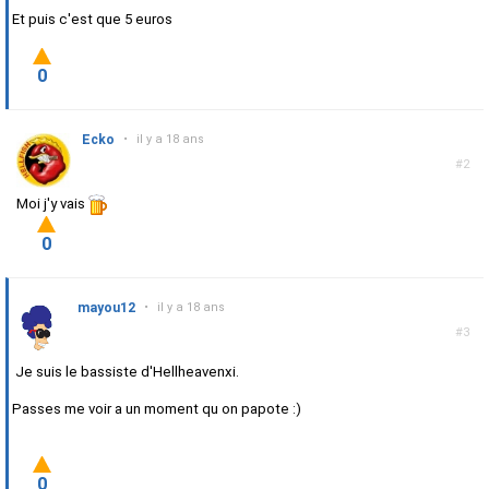
Et puis c'est que 5 euros
0
Ecko
•
il y a 18 ans
#2
Moi j'y vais
0
mayou12
•
il y a 18 ans
#3
Je suis le bassiste d'Hellheavenxi.
Passes me voir a un moment qu on papote :)
0