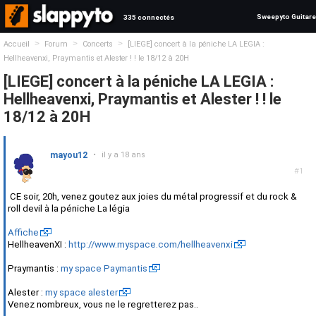
Sweepyto Guitare
335 connectés
>
>
>
Accueil
Forum
Concerts
[LIEGE] concert à la péniche LA LEGIA :
Hellheavenxi, Praymantis et Alester ! ! le 18/12 à 20H
[LIEGE] concert à la péniche LA LEGIA :
Hellheavenxi, Praymantis et Alester ! ! le
18/12 à 20H
mayou12
•
il y a 18 ans
#1
CE soir, 20h, venez goutez aux joies du métal progressif et du rock &
roll devil à la péniche La légia
Affiche
HellheavenXI :
http://www.myspace.com/hellheavenxi
Praymantis :
my space Paymantis
Alester :
my space alester
Venez nombreux, vous ne le regretterez pas..