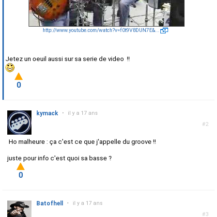
http://www.youtube.com/watch?v=f0t9V8DUN7E&...
Jetez un oeuil aussi sur sa serie de video !!
0
kymack
•
il y a 17 ans
#2
Ho malheure : ça c'est ce que j'appelle du groove !!
juste pour info c'est quoi sa basse ?
0
Batofhell
•
il y a 17 ans
#3