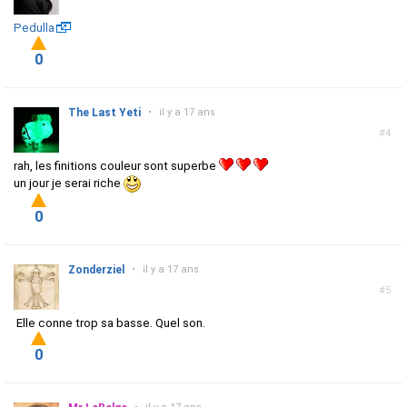
Pedulla
0
The Last Yeti
•
il y a 17 ans
#4
rah, les finitions couleur sont superbe
un jour je serai riche
0
Zonderziel
•
il y a 17 ans
#5
Elle conne trop sa basse. Quel son.
0