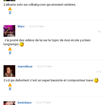
2 albums solo sur cdbaby.com qui envoient sévères.
0
Marc
•
il y a 17 ans
#9
J'ai posté des vidéos de lui sur le topic de mon école y a bien
longtemps
0
marvellous
•
il y a 17 ans
#10
2 cd qui deboitent c'est un super bassiste et compositeur tueur
0
keniobass
•
il y a 17 ans