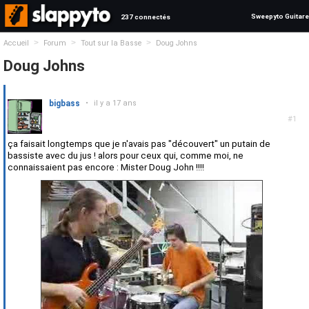
Sweepyto Guitare
237 connectés
>
>
>
Accueil
Forum
Tout sur la Basse
Doug Johns
Doug Johns
bigbass
•
il y a 17 ans
#1
ça faisait longtemps que je n'avais pas "découvert" un putain de
bassiste avec du jus ! alors pour ceux qui, comme moi, ne
connaissaient pas encore : Mister Doug John !!!!