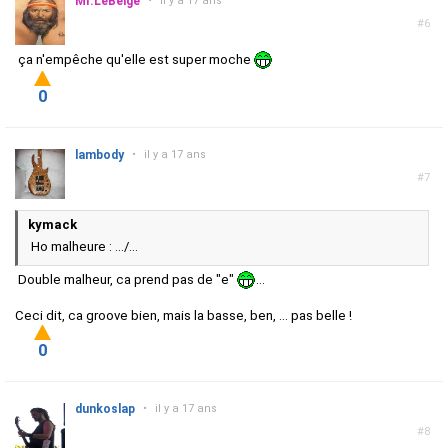
Mr.LeBelge
•
il y a 17 ans
#6
ça n'empêche qu'elle est super moche
0
lambody
•
il y a 17 ans
#7
kymack
Ho malheure : .../...
Double malheur, ca prend pas de "e"
...
Ceci dit, ca groove bien, mais la basse, ben, ... pas belle !
0
dunkoslap
•
il y a 17 ans
#8