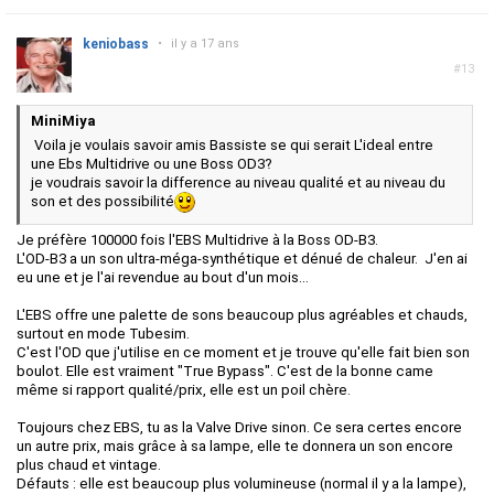
keniobass
•
il y a 17 ans
#13
MiniMiya
Voila je voulais savoir amis Bassiste se qui serait L'ideal entre
une Ebs Multidrive ou une Boss OD3?
je voudrais savoir la difference au niveau qualité et au niveau du
son et des possibilité
Je préfère 100000 fois l'EBS Multidrive à la Boss OD-B3.
L'OD-B3 a un son ultra-méga-synthétique et dénué de chaleur. J'en ai
eu une et je l'ai revendue au bout d'un mois...
L'EBS offre une palette de sons beaucoup plus agréables et chauds,
surtout en mode Tubesim.
C'est l'OD que j'utilise en ce moment et je trouve qu'elle fait bien son
boulot. Elle est vraiment "True Bypass". C'est de la bonne came
même si rapport qualité/prix, elle est un poil chère.
Toujours chez EBS, tu as la Valve Drive sinon. Ce sera certes encore
un autre prix, mais grâce à sa lampe, elle te donnera un son encore
plus chaud et vintage.
Défauts : elle est beaucoup plus volumineuse (normal il y a la lampe),