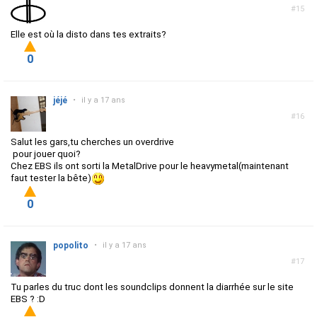
#15
Elle est où la disto dans tes extraits?
0
jéjé
•
il y a 17 ans
#16
Salut les gars,tu cherches un overdrive
pour jouer quoi?
Chez EBS ils ont sorti la MetalDrive pour le heavymetal(maintenant
faut tester la bête)
0
popolito
•
il y a 17 ans
#17
Tu parles du truc dont les soundclips donnent la diarrhée sur le site
EBS ? :D