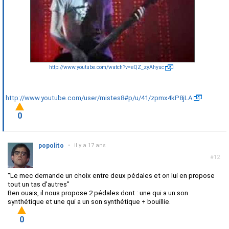
http://www.youtube.com/watch?v=eQZ_zyAhyuc
http://www.youtube.com/user/mistes8#p/u/41/zpmx4kP8jLA
0
popolito
•
il y a 17 ans
#12
"Le mec demande un choix entre deux pédales et on lui en propose
tout un tas d'autres"
Ben ouais, il nous propose 2 pédales dont : une qui a un son
synthétique et une qui a un son synthétique + bouillie.
0