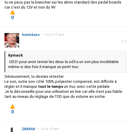
tu ne peux pas la brancher sur les alims standard des pedal boards
car c'est du 12V et non du 9V.
0
keniobass
•
il y a 17 ans
#14
kymack
OD3 ! pour avoir tester les deux la od3 a un son plus modélable
même si des fois il manque un petit truc
Sérieusement, tu devrais retester.
Le son, outre son côté 100% polyester compensé, est difficile à
régler et il manque
tout le temps
un truc avec cette pédale.
Je la déconseille pour une utilisation en live car elle n'est pas fiable
tant au niveau du réglage de l'OD que du volume en sortie.
0
DBMAN
•
il y a 17 ans