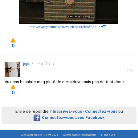
http://www.youtube.com/watch?v=Xr8kdWpB3U4
0
jéjé
•
il y a 17 ans
#19
Vu dans bassiste mag plutôt le metaldrive mais pas de test donc...
0
Envie de répondre ?
Inscrivez-vous
-
Connectez-vous
ou
Connectez-vous avec Facebook
Mise à jour du site : 01 avr. 2021
webrox conseil informatique
Films à voir