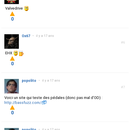
Valvedrive
0
Ox67
•
il y a 17 ans
#6
EHX
0
popolito
•
il y a 17 ans
#7
Voici un site qui teste des pédales (donc pas mal d'OD) :
http://bassfuzz.com/
0
popolito
•
il y a 17 ans