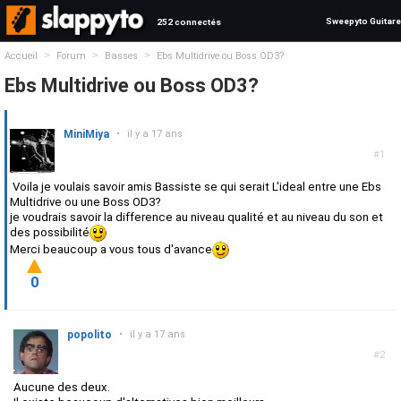
Sweepyto Guitare
252 connectés
>
>
>
Accueil
Forum
Basses
Ebs Multidrive ou Boss OD3?
Ebs Multidrive ou Boss OD3?
MiniMiya
•
il y a 17 ans
#1
Voila je voulais savoir amis Bassiste se qui serait L'ideal entre une Ebs
Multidrive ou une Boss OD3?
je voudrais savoir la difference au niveau qualité et au niveau du son et
des possibilité
Merci beaucoup a vous tous d'avance
0
popolito
•
il y a 17 ans
#2
Aucune des deux.