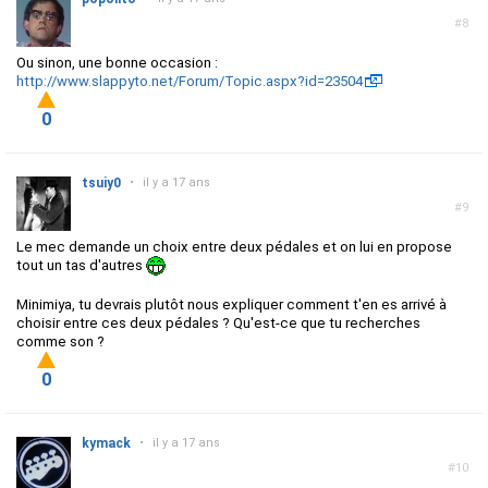
#8
Ou sinon, une bonne occasion :
http://www.slappyto.net/Forum/Topic.aspx?id=23504
0
tsuiy0
•
il y a 17 ans
#9
Le mec demande un choix entre deux pédales et on lui en propose
tout un tas d'autres
Minimiya, tu devrais plutôt nous expliquer comment t'en es arrivé à
choisir entre ces deux pédales ? Qu'est-ce que tu recherches
comme son ?
0
kymack
•
il y a 17 ans
#10