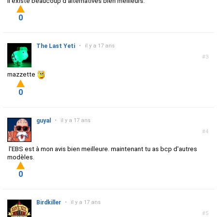
Il existe beaucoup d'alternatives bien meilleurs.
0
The Last Yeti
•
il y a 17 ans
#3
mazzette
0
guyal
•
il y a 17 ans
#4
l'EBS est à mon avis bien meilleure. maintenant tu as bcp d'autres
modèles.
0
Birdkiller
•
il y a 17 ans
#5