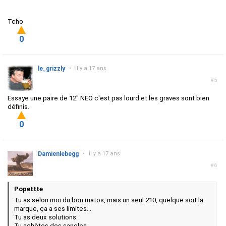
Tcho
0
le_grizzly
•
il y a 17 ans
#5
Essaye une paire de 12" NEO c'est pas lourd et les graves sont bien
définis..
0
Damienlebegg
•
il y a 17 ans
#6
Popettte
Tu as selon moi du bon matos, mais un seul 210, quelque soit la
marque, ça a ses limites...
Tu as deux solutions:
Tu achètes des sangles