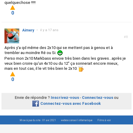
quelquechose !!!!!
0
Aimery
•
il y a 17 ans
#8
Après y'a qd même des 2x10 qui se mettent pas à genou et à
trembler au moindre Ré ou Si.
Perso mon 2x10 Markbass envoie très bien dans les graves...après je
veux bien croire qu'un 4x10 ou du 12" ça sonnerait encore mieux,
mais en tout cas, il le vit très bien le 2x10.
0
Envie de répondre ?
Inscrivez-vous
-
Connectez-vous
ou
Connectez-vous avec Facebook
Mise à jour du site : 01 avr. 2021
webrox conseil informatique
Films à voir