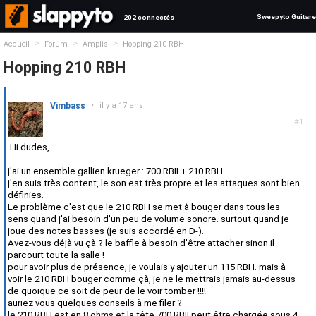
Sweepyto Guitare
202 connectés
>
>
>
Accueil
Forum
Amplis
Hopping 210 RBH
Hopping 210 RBH
Vimbass
•
il y a 17 ans
#1
Hi dudes,
j'ai un ensemble gallien krueger : 700 RBII + 210 RBH
j'en suis très content, le son est très propre et les attaques sont bien
définies.
Le problème c'est que le 210 RBH se met à bouger dans tous les
sens quand j'ai besoin d'un peu de volume sonore. surtout quand je
joue des notes basses (je suis accordé en D-).
Avez-vous déjà vu çà ? le baffle à besoin d'être attacher sinon il
parcourt toute la salle !
pour avoir plus de présence, je voulais y ajouter un 115 RBH. mais à
voir le 210 RBH bouger comme çà, je ne le mettrais jamais au-dessus
de quoique ce soit de peur de le voir tomber !!!!
auriez vous quelques conseils à me filer ?
le 210 RBH est en 8 ohms et la tête 700 RBII peut être chargée sous 4