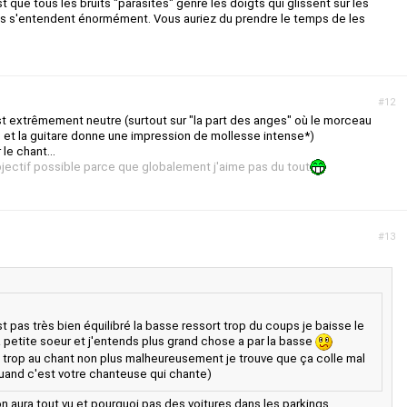
t que tous les bruits "parasites" genre les doigts qui glissent sur les
s s'entendent énormément. Vous auriez du prendre le temps de les
#12
est extrêmement neutre (surtout sur "la part des anges" où le morceau
" et la guitare donne une impression de mollesse intense*)
 le chant...
objectif possible parce que globalement j'aime pas du tout
#13
t pas très bien équilibré la basse ressort trop du coups je baisse le
la petite soeur et j'entends plus grand chose a par la basse
s trop au chant non plus malheureusement je trouve que ça colle mal
 quand c'est votre chanteuse qui chante)
n aura tout vu et pourquoi pas des voitures dans les parkings.