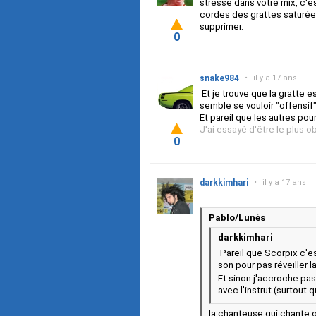
stresse dans votre mix, c'es
cordes des grattes saturée
supprimer.
0
snake984
•
il y a 17 ans
Et je trouve que la gratte 
semble se vouloir "offensif
Et pareil que les autres pour
J'ai essayé d'être le plus 
0
darkkimhari
•
il y a 17 ans
Pablo/Lunès
darkkimhari
Pareil que Scorpix c'es
son pour pas réveiller 
Et sinon j'accroche pa
avec l'instrut (surtout
la chanteuse qui chante o