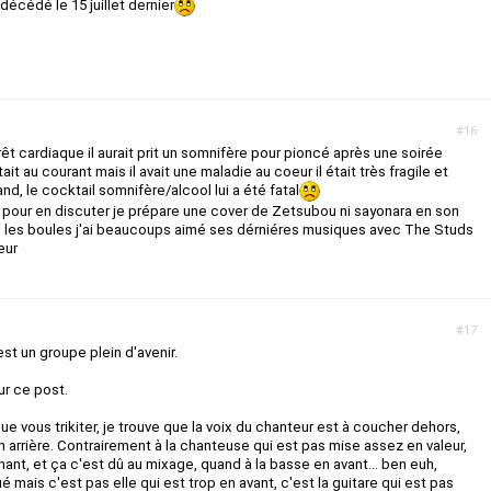
écédé le 15 juillet dernier
#16
êt cardiaque il aurait prit un somnifère pour pioncé après une soirée
tait au courant mais il avait une maladie au coeur il était très fragile et
nd, le cocktail somnifère/alcool lui a été fatal
it pour en discuter je prépare une cover de Zetsubou ni sayonara en son
les boules j'ai beaucoups aimé ses dérniéres musiques avec The Studs
eur
#17
st un groupe plein d'avenir.
sur ce post.
e vous trikiter, je trouve que la voix du chanteur est à coucher dehors,
en arrière. Contrairement à la chanteuse qui est pas mise assez en valeur,
nt, et ça c'est dû au mixage, quand à la basse en avant... ben euh,
é mais c'est pas elle qui est trop en avant, c'est la guitare qui est pas