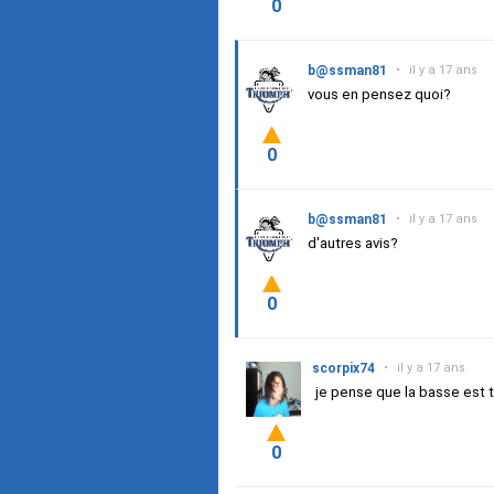
0
b@ssman81
•
il y a 17 ans
vous en pensez quoi?
0
b@ssman81
•
il y a 17 ans
d'autres avis?
0
scorpix74
•
il y a 17 ans
je pense que la basse est t
0