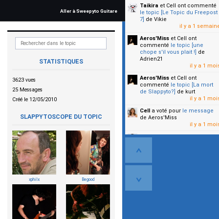
Taikira
et Cell
ont commenté
Aller à Sweepyto Guitare
le topic [Le Topic du Freepost
7]
de Vikie
il y a 1 semain
Aeros'Miss
et Cell
ont
commenté
le topic [une
chope s'il vous plait !]
de
Adrien21
STATISTIQUES
il y a 1 moi
Aeros'Miss
et Cell
ont
3623 vues
commenté
le topic [La mort
25 Messages
de Slappyto?]
de kurt
il y a 1 moi
Créé le 12/05/2010
Cell
a voté pour
le message
SLAPPYTOSCOPE DU TOPIC
de Aeros'Miss
il y a 1 moi
Cell
a voté pour
le message
de Malicia
il y a 1 moi
▼
xphilx
Begood