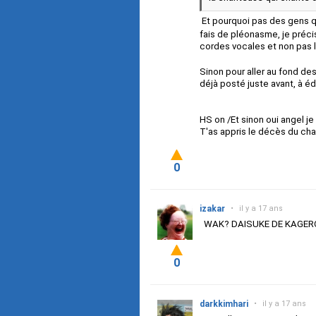
Et pourquoi pas des gens q
fais de pléonasme, je préci
cordes vocales et non pas l
Sinon pour aller au fond des
déjà posté juste avant, à éd
HS on /Et sinon oui angel je
T'as appris le décès du ch
0
izakar
•
il y a 17 ans
WAK? DAISUKE DE KAGER
0
darkkimhari
•
il y a 17 ans