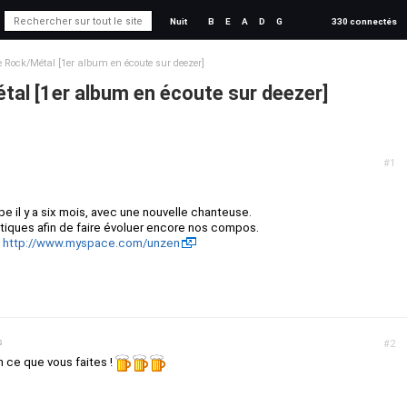
Nuit
B
E
A
D
G
330 connectés
 Rock/Métal [1er album en écoute sur deezer]
al [1er album en écoute sur deezer]
#1
pe il y a six mois, avec une nouvelle chanteuse.
ritiques afin de faire évoluer encore nos compos.
:
http://www.myspace.com/unzen
s
#2
 ce que vous faites !