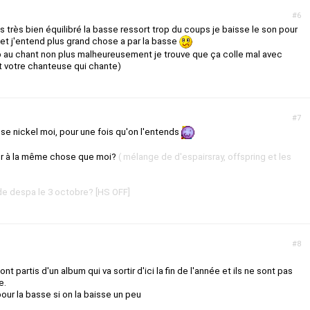
#6
 très bien équilibré la basse ressort trop du coups je baisse le son pour
r et j'entend plus grand chose a par la basse
p au chant non plus malheureusement je trouve que ça colle mal avec
st votre chanteuse qui chante)
#7
sse nickel moi, pour une fois qu'on l'entends
ser à la même chose que moi?
( mélange de d'espairsray, offspring et les
de despa le 3 octobre? [HS OFF]
#8
partis d'un album qui va sortir d'ici la fin de l'année et ils ne sont pas
e.
pour la basse si on la baisse un peu