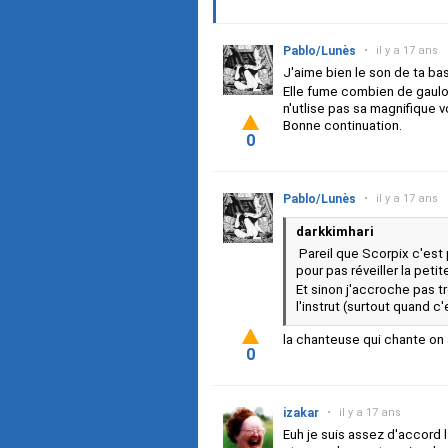
Pablo/Lunès
•
il y a 17 ans
J'aime bien le son de ta ba
Elle fume combien de gaulo
n'utlise pas sa magnifique 
Bonne continuation.
0
Pablo/Lunès
•
il y a 17 ans
darkkimhari
Pareil que Scorpix c'est 
pour pas réveiller la peti
Et sinon j'accroche pas 
l'instrut (surtout quand 
la chanteuse qui chante on 
0
izakar
•
il y a 17 ans
Euh je suis assez d'accord 