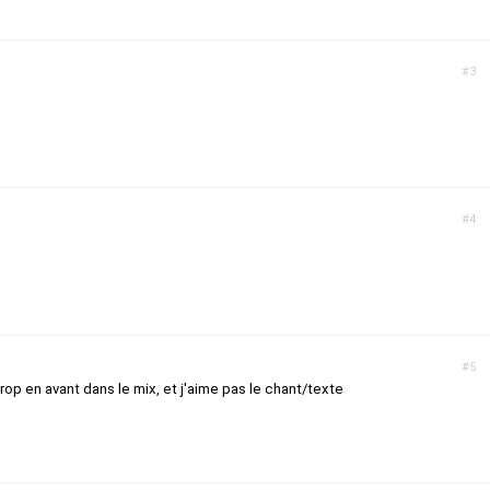
#3
#4
#5
rop en avant dans le mix, et j'aime pas le chant/texte