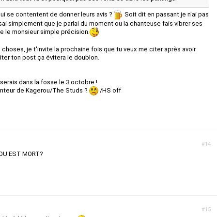
ui se contentent de donner leurs avis ?
Soit dit en passant je n'ai pas
sai simplement que je parlai du moment ou la chanteuse fais vibrer ses
e le monsieur simple précision.
 choses, je t'invite la prochaine fois que tu veux me citer après avoir
iter ton post ça évitera le doublon.
 serais dans la fosse le 3 octobre !
anteur de Kagerou/The Studs ?
/HS off
#14
OU EST MORT?
#15