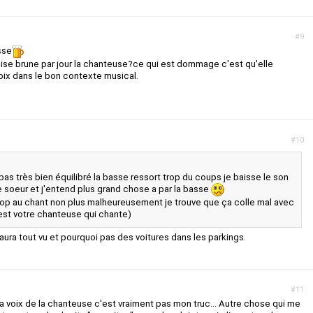
#9
sse
ise brune par jour la chanteuse?ce qui est dommage c'est qu'elle
voix dans le bon contexte musical.
#10
pas très bien équilibré la basse ressort trop du coups je baisse le son
te soeur et j'entend plus grand chose a par la basse
trop au chant non plus malheureusement je trouve que ça colle mal avec
c'est votre chanteuse qui chante)
aura tout vu et pourquoi pas des voitures dans les parkings.
#11
la voix de la chanteuse c'est vraiment pas mon truc... Autre chose qui me