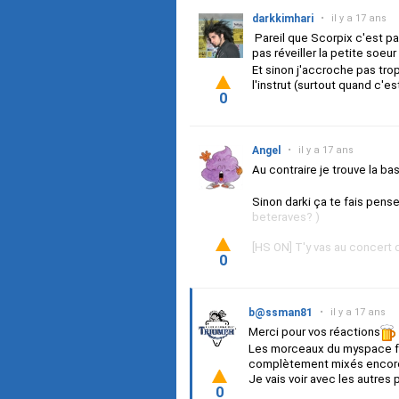
darkkimhari
•
il y a 17 ans
Pareil que Scorpix c'est pas
pas réveiller la petite soeu
Et sinon j'accroche pas tro
l'instrut (surtout quand c'e
0
Angel
•
il y a 17 ans
Au contraire je trouve la ba
Sinon darki ça te fais pen
beteraves? )
[HS ON] T'y vas au concert 
0
b@ssman81
•
il y a 17 ans
Merci pour vos réactions
Les morceaux du myspace font 
complètement mixés encor
Je vais voir avec les autres 
0