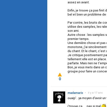
assez en avant.
Enfin, je trouve ça pas fini
bel et bien un problème de 
Par contre, les bruits de co
utilise des samples, les ral
son ami.
Autre chose : les samples s
premier temps.
Une dernière chose et pas d
monotone, j'ai sincèrement 
du chant. Et le chant, c'est 
Je critique positivement par
tellement elle est en place
parfaite. Mais rien ne t'em
Bon, je vous mets dans un co
groupe pour faire un concer
0
madamaris
•
il y a 17 ans
ouaip'.. ya moyen d'avoir un t
j'trouve ca .... pas si mal