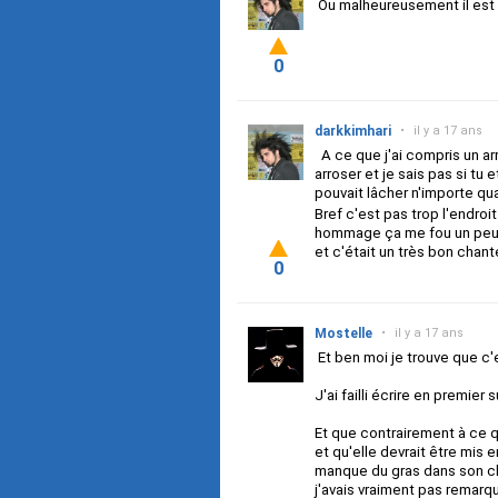
Ou malheureusement il est d
0
darkkimhari
•
il y a 17 ans
A ce que j'ai compris un arr
arroser et je sais pas si tu e
pouvait lâcher n'importe qua
Bref c'est pas trop l'endro
hommage ça me fou un peu 
et c'était un très bon chant
0
Mostelle
•
il y a 17 ans
Et ben moi je trouve que c'e
J'ai failli écrire en premier 
Et que contrairement à ce qu
et qu'elle devrait être mis 
manque du gras dans son cha
j'avais vraiment pas remarqu