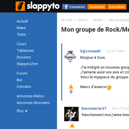
Connexion
Connexion
Inscription
>
>
>
Accueil
Forum
Autres
Mon groupe de
Accueil
News
Mon groupe de Rock/Mét
Tests
Cours
Tablatures
b@ssman81
•
il y a 17 ans
Dossiers
Bonjour à tous,
SlappytoZine
J'ai intégré un nouveau grou
J'aimerai avoir vos avis et c
Forum
Voici le myspace du groupe
Bar
Concerts
Merci d'avance
0
Annonces Matos
Annonces Musiciens
Bassmaster37
•
il y a 17 an
Plus ▼
franchement moi j'aime bien