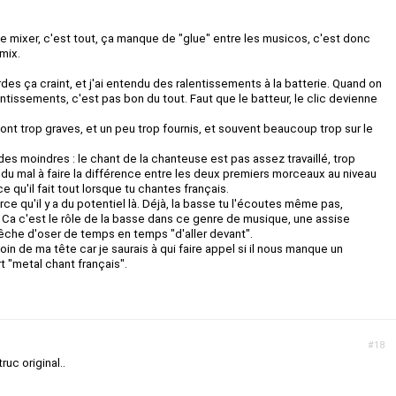
t de mixer, c'est tout, ça manque de "glue" entre les musicos, c'est donc
mix.
rdes ça craint, et j'ai entendu des ralentissements à la batterie. Quand on
entissements, c'est pas bon du tout. Faut que le batteur, le clic devienne
ont trop graves, et un peu trop fournis, et souvent beaucoup trop sur le
es moindres : le chant de la chanteuse est pas assez travaillé, trop
du mal à faire la différence entre les deux premiers morceaux au niveau
ce qu'il fait tout lorsque tu chantes français.
ce qu'il y a du potentiel là. Déjà, la basse tu l'écoutes même pas,
. Ca c'est le rôle de la basse dans ce genre de musique, une assise
pêche d'oser de temps en temps "d'aller devant".
in de ma tête car je saurais à qui faire appel si il nous manque un
t "metal chant français".
#18
ruc original..