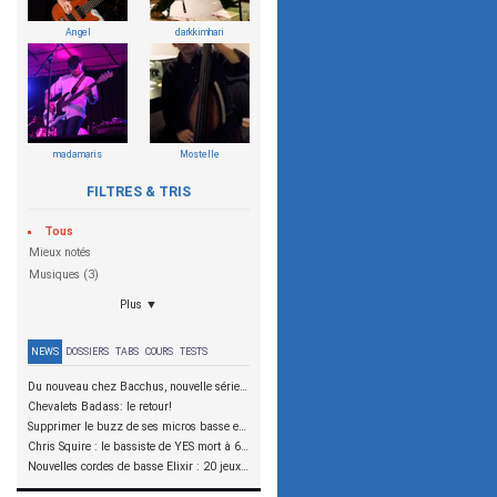
Angel
darkkimhari
madamaris
Mostelle
FILTRES & TRIS
Tous
Mieux notés
Musiques (3)
Plus ▼
NEWS
DOSSIERS
TABS
COURS
TESTS
Du nouveau chez Bacchus, nouvelle série SCD
Chevalets Badass: le retour!
Supprimer le buzz de ses micros basse en reliant les aimants à la masse
Chris Squire : le bassiste de YES mort à 67 ans
Nouvelles cordes de basse Elixir : 20 jeux à tester !