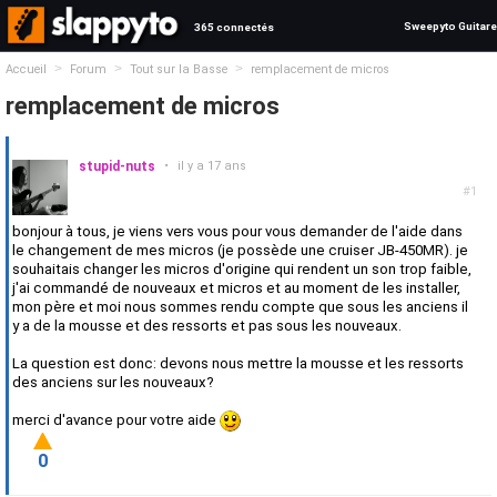
Sweepyto Guitare
365 connectés
>
>
>
Accueil
Forum
Tout sur la Basse
remplacement de micros
remplacement de micros
stupid-nuts
•
il y a 17 ans
#1
bonjour à tous, je viens vers vous pour vous demander de l'aide dans
le changement de mes micros (je possède une cruiser JB-450MR). je
souhaitais changer les micros d'origine qui rendent un son trop faible,
j'ai commandé de nouveaux et micros et au moment de les installer,
mon père et moi nous sommes rendu compte que sous les anciens il
y a de la mousse et des ressorts et pas sous les nouveaux.
La question est donc: devons nous mettre la mousse et les ressorts
des anciens sur les nouveaux?
merci d'avance pour votre aide
0