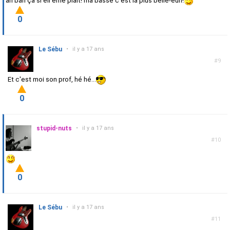
ah bah ça si ell eme plaît! ma basse c'est la plus belle-euh!
0
Le Sébu
•
il y a 17 ans
#9
Et c'est moi son prof, hé hé...
0
stupid-nuts
•
il y a 17 ans
#10
0
Le Sébu
•
il y a 17 ans
#11