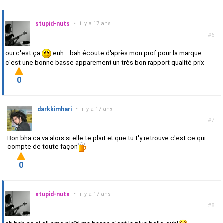
stupid-nuts
•
il y a 17 ans
#6
oui c'est ça
euh... bah écoute d'après mon prof pour la marque
c'est une bonne basse apparement un très bon rapport qualité prix
0
darkkimhari
•
il y a 17 ans
#7
Bon bha ca va alors si elle te plait et que tu t'y retrouve c'est ce qui
compte de toute façon
0
stupid-nuts
•
il y a 17 ans
#8