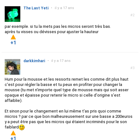
The Last Yeti
•
il y a 17 ans
#2
par exemple. si tu la mets pas les micros seront très bas.
après tu visses ou dévisses pour ajuster la hauteur
+1
darkkimhari
•
il y a 17 ans
#3
Hum pour la mousse et les ressorts remet les comme dit plus haut
c'est pour régler la basse et tu peux en profiter pour changer la
mousse (tu met n'importe quel type de mousse mais qui soit asser
opaque et épaisse pour retenir le micro si celle d'origine s'est
affaiblie).
Et sinon pour le changement en lui même t'as pris quoi comme
micros ? par ce que bon malheureusement sur une basse a 200euros
y a peut être pas que les micros qui étaient incriminés pour le son
faiblard
+1