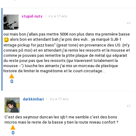
stupid-nuts
•
il y a 17 ans
#4
oui mais bon j'allais pas mettre 500€ non plus dans ma première basse
alors bon en attendant bah j'ai pris des euh... ya marqué SJB-1
vintage pickup for jazz bass" (great tone) en provenance des US. (m'y
connais pô moi) et en attendant j'ai remis les ressorts et la mousse et
comme je pouvais pas remettre la ptite plaque de métal qui séparait
du reste pour pas que les ressorts (qui traversent totalement la
mousse --') touche les aimants j'ai mis un morceau de plastique
histoire de limiter le magnétisme et le court-circuitage...
0
darkkimhari
•
il y a 17 ans
#5
C'est des seymour duncan les sjb1 me semble c'est des bons
micros mais le reste de la basse y tien la route niveau confort ?
0