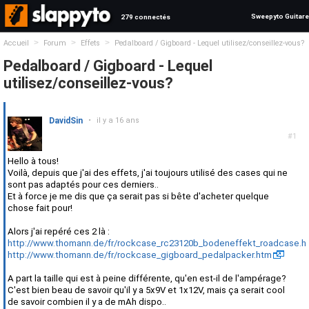
Sweepyto Guitare
279 connectés
>
>
>
Accueil
Forum
Effets
Pedalboard / Gigboard - Lequel utilisez/conseillez-vous?
Pedalboard / Gigboard - Lequel
utilisez/conseillez-vous?
DavidSin
•
il y a 16 ans
#1
Hello à tous!
Voilà, depuis que j'ai des effets, j'ai toujours utilisé des cases qui ne
sont pas adaptés pour ces derniers..
Et à force je me dis que ça serait pas si bête d'acheter quelque
chose fait pour!
Alors j'ai repéré ces 2 là :
http://www.thomann.de/fr/rockcase_rc23120b_bodeneffekt_roadcase.h
http://www.thomann.de/fr/rockcase_gigboard_pedalpacker.htm
A part la taille qui est à peine différente, qu'en est-il de l'ampérage?
C'est bien beau de savoir qu'il y a 5x9V et 1x12V, mais ça serait cool
de savoir combien il y a de mAh dispo..