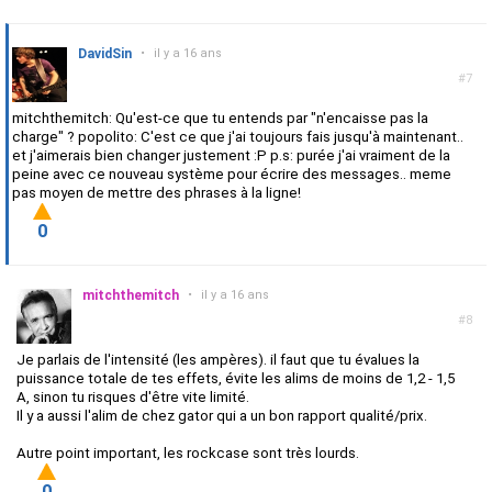
DavidSin
•
il y a 16 ans
#7
mitchthemitch: Qu'est-ce que tu entends par "n'encaisse pas la
charge" ? popolito: C'est ce que j'ai toujours fais jusqu'à maintenant..
et j'aimerais bien changer justement :P p.s: purée j'ai vraiment de la
peine avec ce nouveau système pour écrire des messages.. meme
pas moyen de mettre des phrases à la ligne!
0
mitchthemitch
•
il y a 16 ans
#8
Je parlais de l'intensité (les ampères). il faut que tu évalues la
puissance totale de tes effets, évite les alims de moins de 1,2 - 1,5
A, sinon tu risques d'être vite limité.
Il y a aussi l'alim de chez gator qui a un bon rapport qualité/prix.
Autre point important, les rockcase sont très lourds.
0