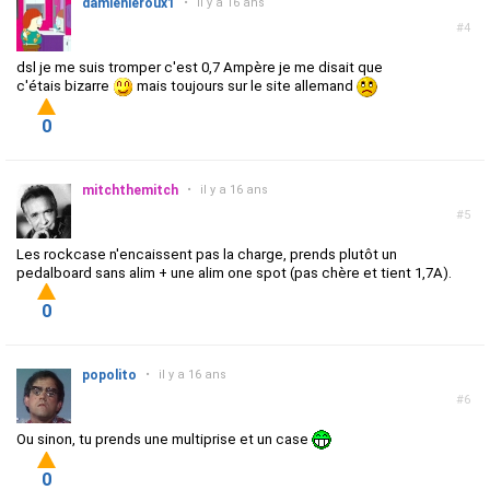
damienleroux1
•
il y a 16 ans
#4
dsl je me suis tromper c'est 0,7 Ampère je me disait que
c'étais bizarre
mais toujours sur le site allemand
0
mitchthemitch
•
il y a 16 ans
#5
Les rockcase n'encaissent pas la charge, prends plutôt un
pedalboard sans alim + une alim one spot (pas chère et tient 1,7A).
0
popolito
•
il y a 16 ans
#6
Ou sinon, tu prends une multiprise et un case
0