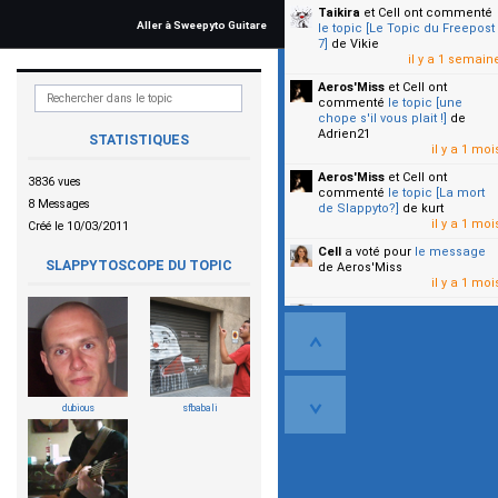
Taikira
et Cell
ont commenté
Aller à Sweepyto Guitare
le topic [Le Topic du Freepost
7]
de Vikie
il y a 1 semain
Aeros'Miss
et Cell
ont
commenté
le topic [une
chope s'il vous plait !]
de
Adrien21
STATISTIQUES
il y a 1 moi
Aeros'Miss
et Cell
ont
3836 vues
commenté
le topic [La mort
8 Messages
de Slappyto?]
de kurt
il y a 1 moi
Créé le 10/03/2011
Cell
a voté pour
le message
SLAPPYTOSCOPE DU TOPIC
de Aeros'Miss
il y a 1 moi
Cell
a voté pour
le message
de Malicia
il y a 1 moi
▼
dubious
sfbabali