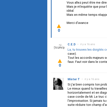
Vous allez peut être me dire 
Mais je m'inquiète que pour
idéal.
Mais en même temps réapprend
Merci d'avance
0
C.E.D
•
il y a 16 ans
La, tu trouves les doigtés 
case).
Tout les accords majeurs se
faux. Faut voir dans le cont
0
Mister T
•
il y a 16 ans
Si j'ai bien compris ton pr
Le mieux quand tu travailles
horizontalement et en diag
case corde de Mi. Le truc c
l'improvisation. Si jamais 
suite réduire ton champ d'ac