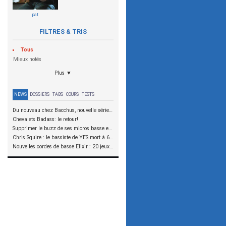
pat
FILTRES & TRIS
Tous
Mieux notés
Plus ▼
NEWS
DOSSIERS
TABS
COURS
TESTS
Du nouveau chez Bacchus, nouvelle série SCD
Chevalets Badass: le retour!
Supprimer le buzz de ses micros basse en reliant les aimants à la masse
Chris Squire : le bassiste de YES mort à 67 ans
Nouvelles cordes de basse Elixir : 20 jeux à tester !