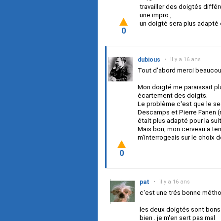
travailler des doigtés diffé
une impro ,
un doigté sera plus adapté 
0
dubious
•
il y a 16 ans
Tout d'abord merci beaucou
Mon doigté me paraissait plu
écartement des doigts.
Le problème c'est que le se
Descamps et Pierre Fanen (m
était plus adapté pour la sui
Mais bon, mon cerveau a ten
m'interrogeais sur le choix d
0
pat
•
il y a 16 ans
c'est une trés bonne méthod
les deux doigtés sont bons ,
bien . je m'en sert pas mal