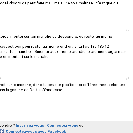
 coté doigts ça peut faire mal , mais une fois maîtrisé , c'est que du
#7
 après, monter sur ton manche ou descendre, ou rester au même
but est bon pour rester au même endroit, si tu fais 135 135 12
r sur ton manche... Sinon tu peux même prendre le premier doigté mais
e en montant sur le manche...
s
#8
droit sur le manche, donc tu peux te positionner différemment selon tes
ans la gamme de Do à la 8ème case.
épondre ?
Inscrivez-vous
-
Connectez-vous
ou
Connectez-vous avec Facebook