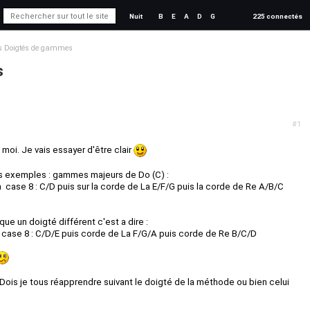
Nuit
B
E
A
D
G
225 connectés
s Doigtés de gammes
s
#1
moi. Je vais essayer d'être clair
tés exemples : gammes majeurs de Do (C) :
case 8 : C/D puis sur la corde de La E/F/G puis la corde de Re A/B/C
e un doigté différent c'est a dire :
case 8 : C/D/E puis corde de La F/G/A puis corde de Re B/C/D
Dois je tous réapprendre suivant le doigté de la méthode ou bien celui