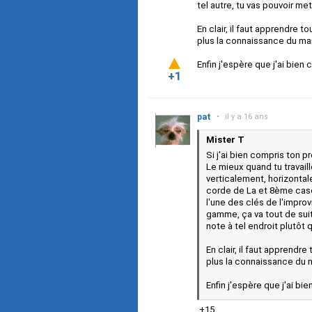
tel autre, tu vas pouvoir me
En clair, il faut apprendre 
plus la connaissance du man
Enfin j'espère que j'ai bien 
+1
pat
•
il y a 16 ans
Mister T
Si j'ai bien compris ton 
Le mieux quand tu travail
verticalement, horizonta
corde de La et 8ème case 
l'une des clés de l'impro
gamme, ça va tout de suit
note à tel endroit plutôt 
En clair, il faut apprendr
plus la connaissance du m
Enfin j'espère que j'ai bie
+15