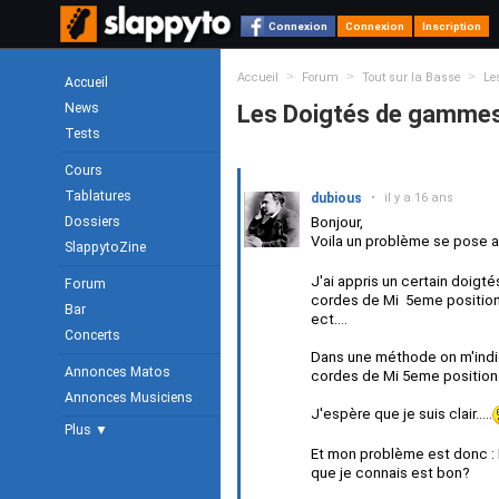
Connexion
Connexion
Inscription
>
>
>
Accueil
Forum
Tout sur la Basse
Le
Accueil
News
Les Doigtés de gamme
Tests
Cours
Tablatures
dubious
•
il y a 16 ans
Dossiers
Bonjour,
Voila un problème se pose a 
SlappytoZine
J'ai appris un certain doig
Forum
cordes de Mi 5eme position 
Bar
ect....
Concerts
Dans une méthode on m'indiqu
Annonces Matos
cordes de Mi 5eme position 
Annonces Musiciens
J'espère que je suis clair.....
Plus ▼
Et mon problème est donc : 
que je connais est bon?