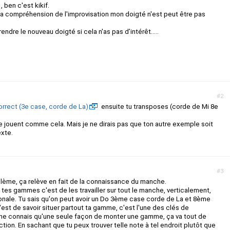
, ben c'est kikif.
 la compréhension de l'improvisation mon doigté n'est peut être pas
re le nouveau doigté si cela n'as pas d’intérêt.....
#2
correct (3e case, corde de La)
ensuite tu transposes (corde de Mi 8e
 jouent comme cela. Mais je ne dirais pas que ton autre exemple soit
exte.
#3
oblème, ça relève en fait de la connaissance du manche.
 tes gammes c'est de les travailler sur tout le manche, verticalement,
onale. Tu sais qu'on peut avoir un Do 3ème case corde de La et 8ème
'est de savoir situer partout ta gamme, c'est l'une des clés de
tu ne connais qu'une seule façon de monter une gamme, ça va tout de
tion. En sachant que tu peux trouver telle note à tel endroit plutôt que