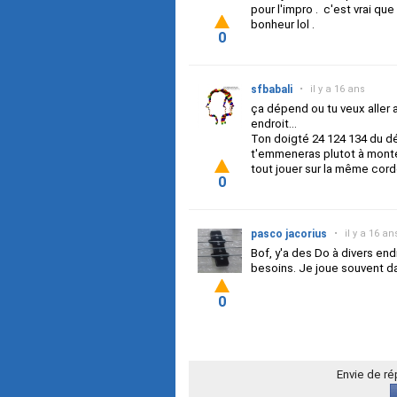
pour l'impro . c'est vrai que
bonheur lol .
0
sfbabali
•
il y a 16 ans
ça dépend ou tu veux aller
endroit...
Ton doigté 24 124 134 du dé
t'emmeneras plutot à monte
tout jouer sur la même cord
0
pasco jacorius
•
il y a 16 an
Bof, y'a des Do à divers en
besoins. Je joue souvent d
0
Envie de r