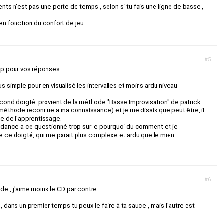
rents n'est pas une perte de temps , selon si tu fais une ligne de basse ,
en fonction du confort de jeu .
#5
p pour vos réponses.
s simple pour en visualisé les intervalles et moins ardu niveau
cond doigté provient de la méthode "Basse Improvisation" de patrick
éthode reconnue a ma connaissance) et je me disais que peut être, il
te de l'apprentissage.
dance a ce questionné trop sur le pourquoi du comment et je
e ce doigté, qui me parait plus complexe et ardu que le mien....
#6
e , j'aime moins le CD par contre .
 dans un premier temps tu peux le faire à ta sauce , mais l'autre est