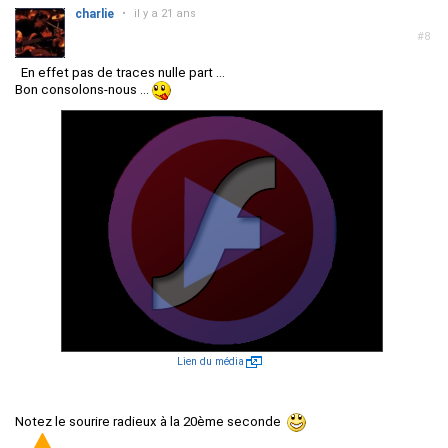
charlie
•
il y a 21 ans
#8
En effet pas de traces nulle part ...
Bon consolons-nous ...
Lien du média
Notez le sourire radieux à la 20ème seconde