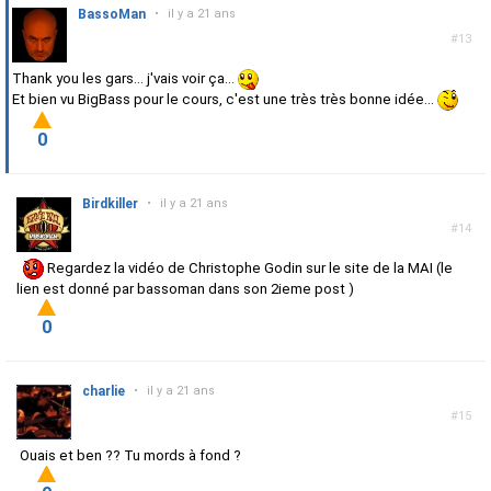
BassoMan
•
il y a 21 ans
#13
Thank you les gars... j'vais voir ça...
Et bien vu BigBass pour le cours, c'est une très très bonne idée...
0
Birdkiller
•
il y a 21 ans
#14
Regardez la vidéo de Christophe Godin sur le site de la MAI (le
lien est donné par bassoman dans son 2ieme post )
0
charlie
•
il y a 21 ans
#15
Ouais et ben ?? Tu mords à fond ?