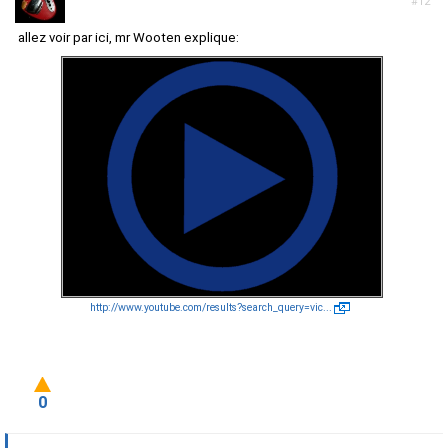
#12
allez voir par ici, mr Wooten explique:
http://www.youtube.com/results?search_query=vic...
0