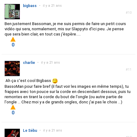
bigbass
•
il y a 21 ans
#10
Ben justement Bassoman, je me suis permis de faire un petit cours
vidéo qui sera, normalement, mis sur Slappyto d'ici peu. Je pense
que sera bien clair, en tout cas j'èspère.....
0
charlie
•
il y a 21 ans
#11
Ah ça c'est cool Bigbass
BassoMan pour faire bref (il faut voir les images en même temps), tu
frappes avec ton pouce sur la corde en descendant dessous, puis tu
remontes en tirant la corde du bout de l'ongle (ou autre partie de
l'ongle ... Chez moi y a de grands ongles, donc j'ai pas le choix ...)
0
Le Sébu
•
il y a 21 ans