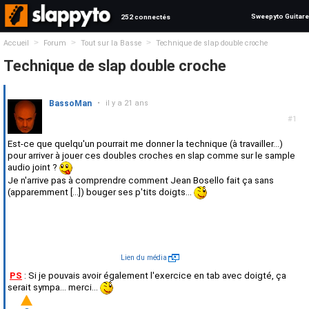
Sweepyto Guitare
252 connectés
>
>
>
Accueil
Forum
Tout sur la Basse
Technique de slap double croche
Technique de slap double croche
BassoMan
•
il y a 21 ans
#1
Est-ce que quelqu'un pourrait me donner la technique (à travailler...)
pour arriver à jouer ces doubles croches en slap comme sur le sample
audio joint ?
Je n'arrive pas à comprendre comment Jean Bosello fait ça sans
(apparemment [...]) bouger ses p'tits doigts...
Lien du média
PS
: Si
je
pouvais avoir également l'exercice en tab avec doigté, ça
serait sympa... merci...