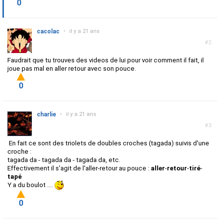
0
cacolac
•
il y a 21 ans
#2
Faudrait que tu trouves des videos de lui pour voir comment il fait, il
joue pas mal en aller retour avec son pouce.
0
charlie
•
il y a 21 ans
#3
En fait ce sont des triolets de doubles croches (tagada) suivis d'une
croche :
tagada da - tagada da - tagada da, etc.
Effectivement il s'agit de l'aller-retour au pouce :
aller
-
retour
-
tiré
-
tapé
Y a du boulot ....
0