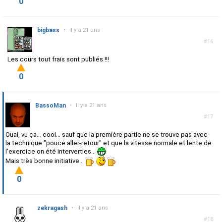
0
bigbass
•
il y a 21 ans
#16
Les cours tout frais sont publiés !!!
0
BassoMan
•
il y a 21 ans
#17
Ouai, vu ça... cool... sauf que la première partie ne se trouve pas avec
la technique "pouce aller-retour" et que la vitesse normale et lente de
l'exercice on été interverties...
Mais très bonne initiative...
0
zekragash
•
il y a 21 ans
#18