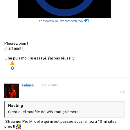
http://www.kouniz.com/tech.mov
Pleurez bien !
(niarf niarf !)
... he puis moi j'ai essayé, j'ai pas réussi :/
0
sebass
•
il y a 21 ans
#28
Hasting
C'est quel modèle de WW tout ça? merci
Streamer Pro M, celle qui m'est passée sous le nez à 10 minutes
près !!