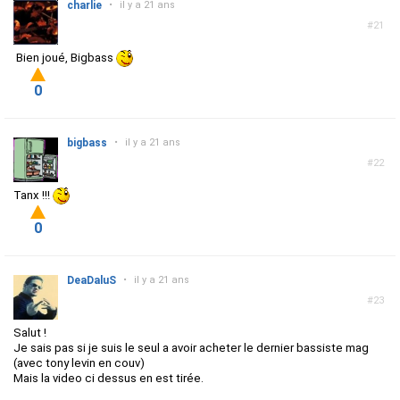
charlie
•
il y a 21 ans
#21
Bien joué, Bigbass
0
bigbass
•
il y a 21 ans
#22
Tanx !!!
0
DeaDaluS
•
il y a 21 ans
#23
Salut !
Je sais pas si je suis le seul a avoir acheter le dernier bassiste mag
(avec tony levin en couv)
Mais la video ci dessus en est tirée.