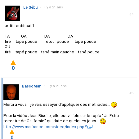
Le Sébu
•
il y a 21 ans
#4
petit rectificatif:
TA GA DA DA
tiré tapé pouce retour pouce tapé pouce
OU
tiré tapé pouce tapé main gauche tapé pouce
0
BassoMan
•
il y a 21 ans
#5
Merci à vous... je vais essayer d'appliquer ces méthodes...
Pour la vidéo Jean Bisello, elle est visible sur le topic "Un Extra-
terrestre de Californie" qui date de quelques jours...
http://www.maifrance.com/video/index.php#
0