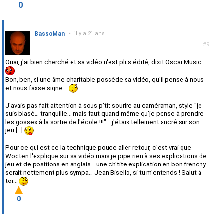
0
BassoMan
•
il y a 21 ans
#9
Ouai, j'ai bien cherché et sa vidéo n'est plus édité, dixit Oscar Music...
Bon, ben, si une âme charitable possède sa vidéo, qu'il pense à nous
et nous fasse signe...
J'avais pas fait attention à sous p'tit sourire au caméraman, style "je
suis blasé... tranquille... mais faut quand même qu'je pense à prendre
les gosses à la sortie de l'école !!!"... j'étais tellement ancré sur son
jeu [...]
Pour ce qui est de la technique pouce aller-retour, c'est vrai que
Wooten l'explique sur sa vidéo mais je pipe rien à ses explications de
jeu et de positions en anglais... une ch'tite explication en bon frenchy
serait nettement plus sympa... Jean Bisello, si tu m'entends ! Salut à
toi...
0