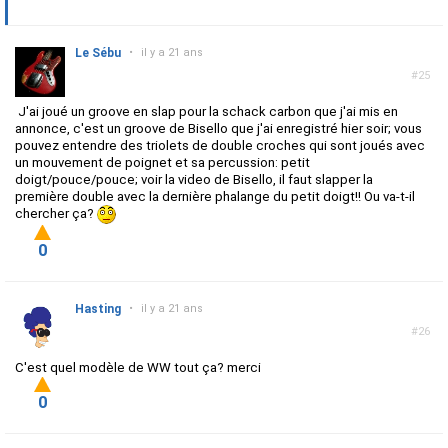
Le Sébu
•
il y a 21 ans
#25
J'ai joué un groove en slap pour la schack carbon que j'ai mis en
annonce, c'est un groove de Bisello que j'ai enregistré hier soir; vous
pouvez entendre des triolets de double croches qui sont joués avec
un mouvement de poignet et sa percussion: petit
doigt/pouce/pouce; voir la video de Bisello, il faut slapper la
première double avec la dernière phalange du petit doigt!! Ou va-t-il
chercher ça?
0
Hasting
•
il y a 21 ans
#26
C'est quel modèle de WW tout ça? merci
0