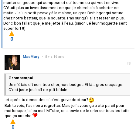
monter un groupe qui compose et qui tourne ou qui veut en vivre.
C'était plus un investissement ce que je cherchais à acheter ce
matin. J'ai un petit peavey à la maison, un gros Berhinger qui sature
chez notre batteur, que je squatte. Pas sur qu'il allait rester en plus.
Donc bon fallait que je me jette à l'eau. (sinon ué leur moquette sent
super fort !!)
0
MacMary
•
il y a 16 ans
#8
Gromsempai
Je m'étais dit non, trop cher, hors budget. Et là... gros craquage.
C'est juste jouissif ce ptit bidule.
et après tu demandes si c'est grave docteur?
Bah tu vois, t'as rien à regretter. Mais je l'avoue ça a été pareil pour
moi lorsque j'ai eu ma LMTube, on a envie de le crier sur tous les toits
que ça arrache.
0