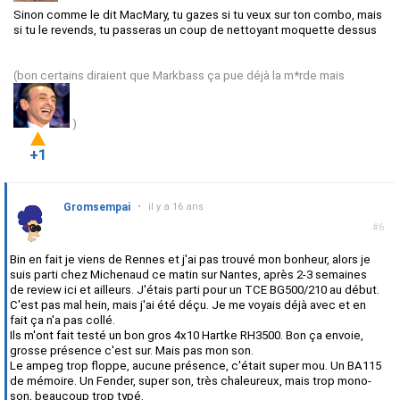
Sinon comme le dit MacMary, tu gazes si tu veux sur ton combo, mais
si tu le revends, tu passeras un coup de nettoyant moquette dessus
(bon certains diraient que Markbass ça pue déjà la m*rde mais
)
+1
Gromsempai
•
il y a 16 ans
#6
Bin en fait je viens de Rennes et j'ai pas trouvé mon bonheur, alors je
suis parti chez Michenaud ce matin sur Nantes, après 2-3 semaines
de review ici et ailleurs. J'étais parti pour un TCE BG500/210 au début.
C'est pas mal hein, mais j'ai été déçu. Je me voyais déjà avec et en
fait ça n'a pas collé.
Ils m'ont fait testé un bon gros 4x10 Hartke RH3500. Bon ça envoie,
grosse présence c'est sur. Mais pas mon son.
Le ampeg trop floppe, aucune présence, c'était super mou. Un BA115
de mémoire. Un Fender, super son, très chaleureux, mais trop mono-
son, beaucoup trop typé.