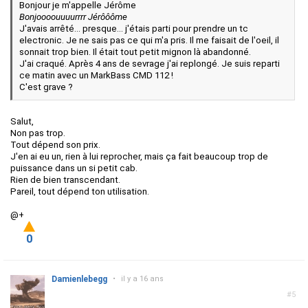
Bonjour je m'appelle Jérôme
Bonjoooouuuurrrr Jérôôôme
J'avais arrêté... presque... j'étais parti pour prendre un tc
electronic. Je ne sais pas ce qui m'a pris. Il me faisait de l'oeil, il
sonnait trop bien. Il était tout petit mignon là abandonné.
J'ai craqué. Après 4 ans de sevrage j'ai replongé. Je suis reparti
ce matin avec un MarkBass CMD 112 !
C'est grave ?
Salut,
Non pas trop.
Tout dépend son prix.
J'en ai eu un, rien à lui reprocher, mais ça fait beaucoup trop de
puissance dans un si petit cab.
Rien de bien transcendant.
Pareil, tout dépend ton utilisation.
@+
0
Damienlebegg
•
il y a 16 ans
#5