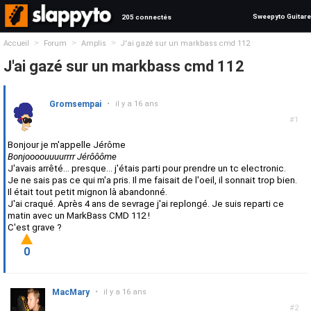
Sweepyto Guitare
205 connectés
>
>
>
Accueil
Forum
Amplis
J'ai gazé sur un markbass cmd 112
J'ai gazé sur un markbass cmd 112
Gromsempai
•
il y a 16 ans
#1
Bonjour je m'appelle Jérôme
Bonjoooouuuurrrr Jérôôôme
J'avais arrêté... presque... j'étais parti pour prendre un tc electronic.
Je ne sais pas ce qui m'a pris. Il me faisait de l'oeil, il sonnait trop bien.
Il était tout petit mignon là abandonné.
J'ai craqué. Après 4 ans de sevrage j'ai replongé. Je suis reparti ce
matin avec un MarkBass CMD 112 !
C'est grave ?
0
MacMary
•
il y a 16 ans
#2