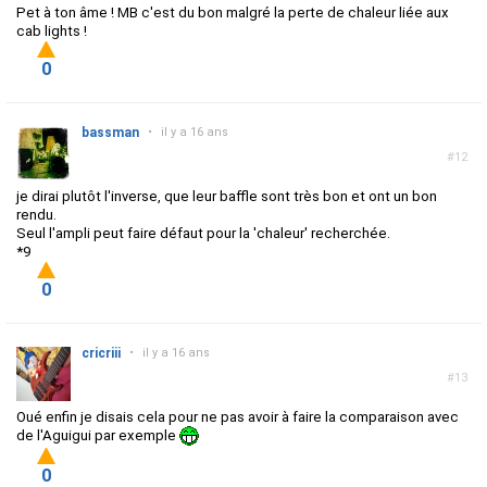
Pet à ton âme ! MB c'est du bon malgré la perte de chaleur liée aux
cab lights !
0
bassman
•
il y a 16 ans
#12
je dirai plutôt l'inverse, que leur baffle sont très bon et ont un bon
rendu.
Seul l'ampli peut faire défaut pour la 'chaleur' recherchée.
*9
0
cricriii
•
il y a 16 ans
#13
Oué enfin je disais cela pour ne pas avoir à faire la comparaison avec
de l'Aguigui par exemple
0