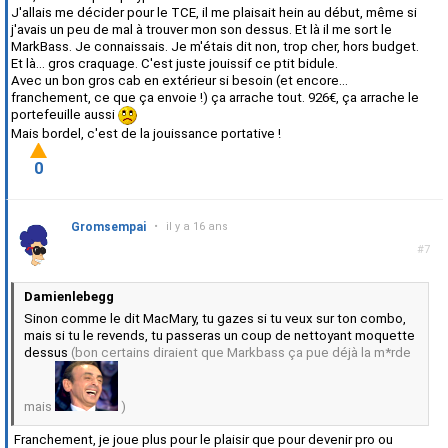
J'allais me décider pour le TCE, il me plaisait hein au début, même si
j'avais un peu de mal à trouver mon son dessus. Et là il me sort le
MarkBass. Je connaissais. Je m'étais dit non, trop cher, hors budget.
Et là... gros craquage. C'est juste jouissif ce ptit bidule.
Avec un bon gros cab en extérieur si besoin (et encore...
franchement, ce que ça envoie !) ça arrache tout. 926€, ça arrache le
portefeuille aussi
Mais bordel, c'est de la jouissance portative !
0
Gromsempai
•
il y a 16 ans
#7
Damienlebegg
Sinon comme le dit MacMary, tu gazes si tu veux sur ton combo,
mais si tu le revends, tu passeras un coup de nettoyant moquette
dessus
(bon certains diraient que Markbass ça pue déjà la m*rde
mais
)
Franchement, je joue plus pour le plaisir que pour devenir pro ou