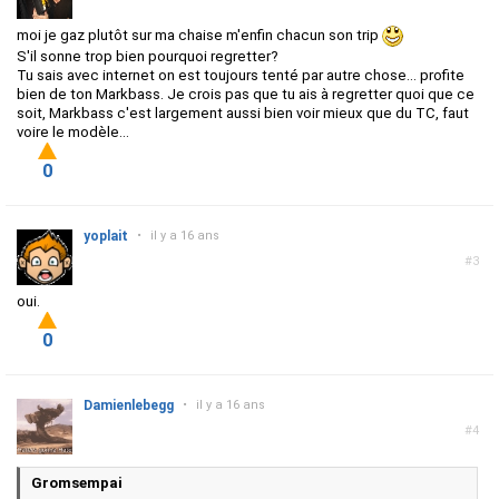
moi je gaz plutôt sur ma chaise m'enfin chacun son trip
S'il sonne trop bien pourquoi regretter?
Tu sais avec internet on est toujours tenté par autre chose... profite
bien de ton Markbass. Je crois pas que tu ais à regretter quoi que ce
soit, Markbass c'est largement aussi bien voir mieux que du TC, faut
voire le modèle...
0
yoplait
•
il y a 16 ans
#3
oui.
0
Damienlebegg
•
il y a 16 ans
#4
Gromsempai