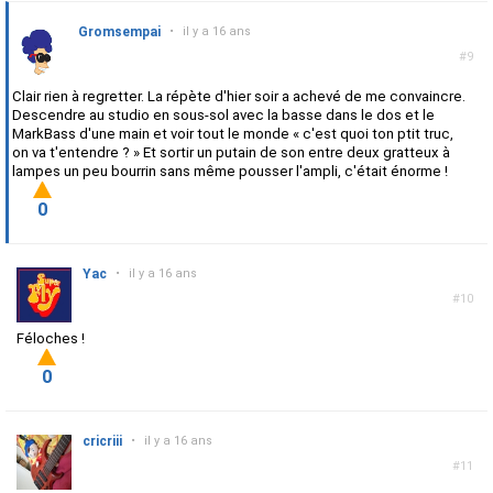
Gromsempai
•
il y a 16 ans
#9
Clair rien à regretter. La répète d'hier soir a achevé de me convaincre.
Descendre au studio en sous-sol avec la basse dans le dos et le
MarkBass d'une main et voir tout le monde « c'est quoi ton ptit truc,
on va t'entendre ? » Et sortir un putain de son entre deux gratteux à
lampes un peu bourrin sans même pousser l'ampli, c'était énorme !
0
Yac
•
il y a 16 ans
#10
Féloches !
0
cricriii
•
il y a 16 ans
#11