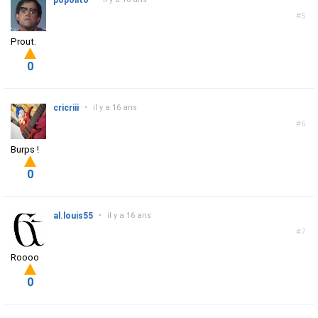
popolito
#5
Prout.
0
cricriii
•
il y a 16 ans
#6
Burps !
0
al.louis55
•
il y a 16 ans
#7
Roooo
0