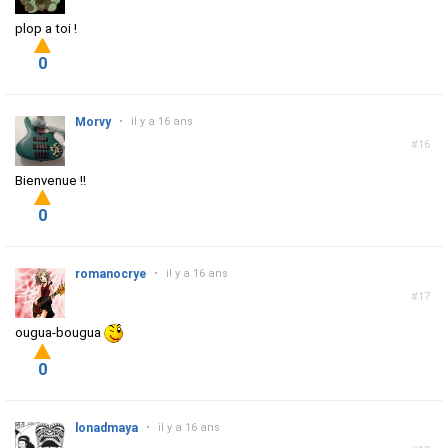
plop a toi !
0
Morvy
•
il y a 16 ans
#16
Bienvenue !!
0
romanocrye
•
il y a 16 ans
#17
ougua-bougua
0
lonadmaya
•
il y a 16 ans