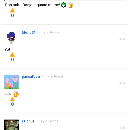
Bon bah... Bonjour quand meme!
0
Mono31
•
il y a 16 ans
#13
Yo!
0
pascal'son
•
il y a 16 ans
#14
salut
0
stich51
•
il y a 16 ans
#15