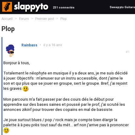
Sweepyto Guitare
231 connectés
>
>
>
Accueil
Forum
Premier post
Plop
Plop
Rainbass
•
il y a 16 ans
#1
Bonjour à tous,
Totalement le néophyte en musique il y a deux ans, je me suis décidé
à jouer. Objectifs : m'amuser sur un instru accessible, dont j'aime le
son et qui plus que se jouer en groupe, sert le groupe. Bref, j'ai rejoint
les graves
.
Mon parcours m'a fait passer par des cours dés le début pour
apprendre sur des bases saines et poussé par le prof, j'ai scruté les
annonces zikinf pour trouver des copains en mal de bassiste.
Je joue surtout blues / pop / rock mais je compte bien élargir la
palette à à peu près tout sauf du mét... arf non j'arrive pas à prononcer