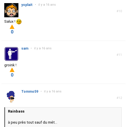
yoplait
•
il y a 16 ans
#10
Salux !
0
sam
•
il y a 16 ans
#11
groink !
0
Tommo59
•
il y a 16 ans
#12
Rainbass
à peu près tout sauf du mét...