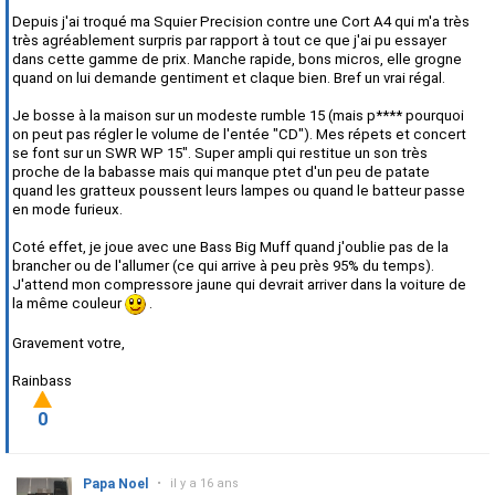
Depuis j'ai troqué ma Squier Precision contre une Cort A4 qui m'a très
très agréablement surpris par rapport à tout ce que j'ai pu essayer
dans cette gamme de prix. Manche rapide, bons micros, elle grogne
quand on lui demande gentiment et claque bien. Bref un vrai régal.
Je bosse à la maison sur un modeste rumble 15 (mais p**** pourquoi
on peut pas régler le volume de l'entée "CD"). Mes répets et concert
se font sur un SWR WP 15". Super ampli qui restitue un son très
proche de la babasse mais qui manque ptet d'un peu de patate
quand les gratteux poussent leurs lampes ou quand le batteur passe
en mode furieux.
Coté effet, je joue avec une Bass Big Muff quand j'oublie pas de la
brancher ou de l'allumer (ce qui arrive à peu près 95% du temps).
J'attend mon compressore jaune qui devrait arriver dans la voiture de
la même couleur
.
Gravement votre,
Rainbass
0
Papa Noel
•
il y a 16 ans