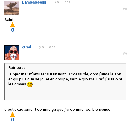
Damienlebegg
•
il y a 16 ans
#8
Salut
0
guyal
•
il y a 16 ans
#9
Rainbass
Objectifs : m'amuser sur un instru accessible, dont j'aime le son
et qui plus que se jouer en groupe, sert le groupe. Bref, j'ai rejoint
les graves
.
c'est exactement comme çà que j'ai commencé. bienvenue
0