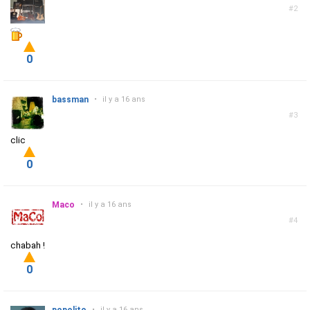
#2
0
bassman
•
il y a 16 ans
#3
clic
0
Maco
•
il y a 16 ans
#4
chabah !
0
•
il y a 16 ans