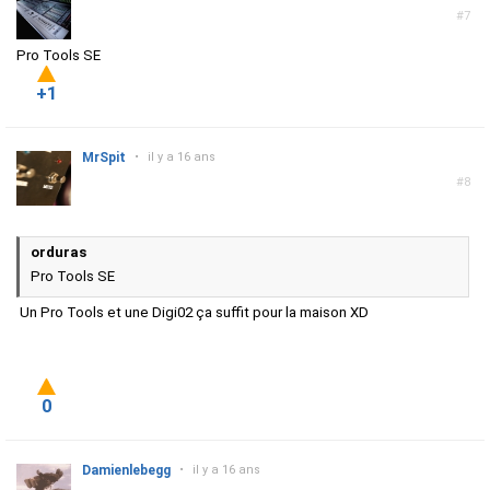
#7
Pro Tools SE
+1
MrSpit
•
il y a 16 ans
#8
orduras
Pro Tools SE
Un Pro Tools et une Digi02 ça suffit pour la maison XD
0
Damienlebegg
•
il y a 16 ans