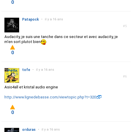
0
Patapock
•
il y a 16 ans
#5
Audacity, je suis une tanche dans ce secteur et avec audacity, je
m'en sort plutot bien
0
tofe
•
il y a 16 ans
#6
Asio4all et kristal audio engine
http://www.lignedebasse.com/viewtopic.php?t=320
0
orduras
•
il y a 16 ans