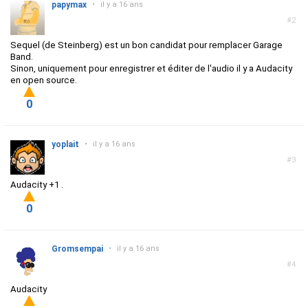
papymax
•
il y a 16 ans
#2
Sequel (de Steinberg) est un bon candidat pour remplacer Garage
Band.
Sinon, uniquement pour enregistrer et éditer de l'audio il y a Audacity
en open source.
0
yoplait
•
il y a 16 ans
#3
Audacity +1 .
0
Gromsempai
•
il y a 16 ans
#4
Audacity