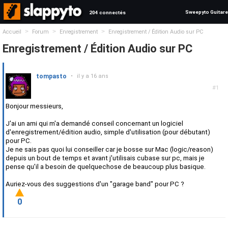
Sweepyto Guitare
204 connectés
>
>
>
Accueil
Forum
Enregistrement
Enregistrement / Édition Audio sur PC
Enregistrement / Édition Audio sur PC
tompasto
•
il y a 16 ans
#1
Bonjour messieurs,
J'ai un ami qui m'a demandé conseil concernant un logiciel
d'enregistrement/édition audio, simple d'utilisation (pour débutant)
pour PC.
Je ne sais pas quoi lui conseiller car je bosse sur Mac (logic/reason)
depuis un bout de temps et avant j'utilisais cubase sur pc, mais je
pense qu'il a besoin de quelquechose de beaucoup plus basique.
Auriez-vous des suggestions d'un "garage band" pour PC ?
0