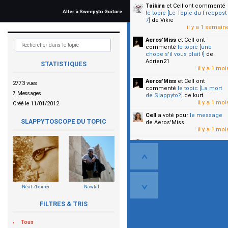
Taikira
et Cell
ont commenté
Aller à Sweepyto Guitare
le topic [Le Topic du Freepost
7]
de Vikie
il y a 1 semain
Aeros'Miss
et Cell
ont
commenté
le topic [une
chope s'il vous plait !]
de
Adrien21
STATISTIQUES
il y a 1 moi
Aeros'Miss
et Cell
ont
2773 vues
commenté
le topic [La mort
7 Messages
de Slappyto?]
de kurt
il y a 1 moi
Créé le 11/01/2012
Cell
a voté pour
le message
SLAPPYTOSCOPE DU TOPIC
de Aeros'Miss
il y a 1 moi
Cell
a voté pour
le message
de Malicia
il y a 1 moi
▼
Néal Zheimer
Nawfal
FILTRES & TRIS
Tous