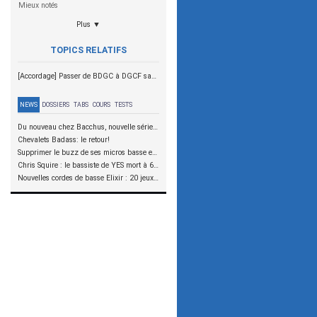
Mieux notés
Plus ▼
TOPICS RELATIFS
[Accordage] Passer de BDGC à DGCF sans risque ?
NEWS
DOSSIERS
TABS
COURS
TESTS
Du nouveau chez Bacchus, nouvelle série SCD
Chevalets Badass: le retour!
Supprimer le buzz de ses micros basse en reliant les aimants à la masse
Chris Squire : le bassiste de YES mort à 67 ans
Nouvelles cordes de basse Elixir : 20 jeux à tester !