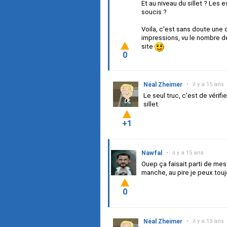
Et au niveau du sillet ? Les
soucis ?
Voila, c'est sans doute une 
impressions, vu le nombre de
site
0
Néal Zheimer
•
il y a 15 ans
Le seul truc, c'est de vérif
sillet.
+1
Nawfal
•
il y a 15 ans
Ouep ça faisait parti de mes
manche, au pire je peux touj
0
Néal Zheimer
•
il y a 15 ans