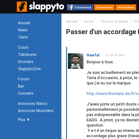
Connexion
Connexion
Inscription
>
>
>
Accueil
Forum
Tout sur la Basse
Pa
Accueil
News
Passer d'un accordage
Tests
Cours
Tablatures
Nawfal
•
il y a 15 ans
Dossiers
Bonjour à tous...
SlappytoZine
Je suis actuellement en ple
Terra d'occasion, à priori, 
Forum
que j'ai eu sur la marque..
Bar
Concerts
http://www.thomann.de/fr/s
Annonces Matos
J'avais juste un petit doute
personnellement je possède u
Annonces Musiciens
pas indispensable dans la p
Plus ▼
EADG.. A priori, ça ne devra
question:
Y a-t-il un risque au niveau 
accordage plus grave (travai