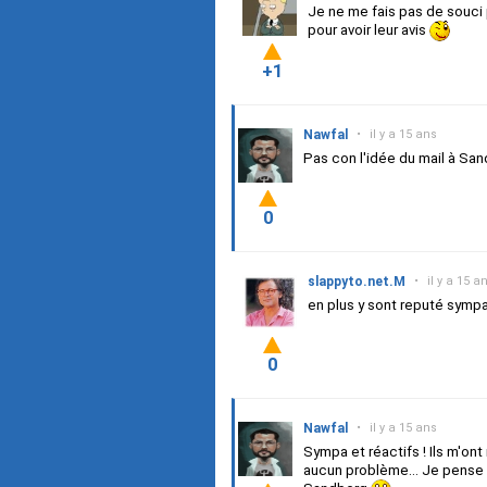
Je ne me fais pas de souci 
pour avoir leur avis
+1
Nawfal
•
il y a 15 ans
Pas con l'idée du mail à San
0
slappyto.net.M
•
il y a 15 a
en plus y sont reputé sympa
0
Nawfal
•
il y a 15 ans
Sympa et réactifs ! Ils m'on
aucun problème... Je pense 