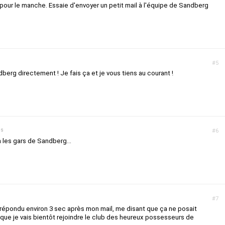
pour le manche. Essaie d'envoyer un petit mail à l'équipe de Sandberg
#5
dberg directement ! Je fais ça et je vous tiens au courant !
ns
#6
 les gars de Sandberg...
#7
t répondu environ 3 sec après mon mail, me disant que ça ne posait
que je vais bientôt rejoindre le club des heureux possesseurs de