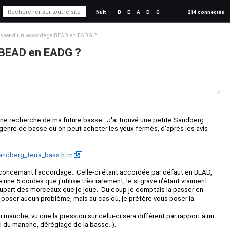
Nuit
B
E
A
D
G
214 connectés
sser d'un accordage BEAD en EADG ?
 BEAD en EADG ?
#1
ine recherche de ma future basse.. J'ai trouvé une petite Sandberg
le genre de basse qu'on peut acheter les yeux fermés, d'après les avis
andberg_terra_bass.htm
 concernant l'accordage.. Celle-ci étant accordée par défaut en BEAD,
ne 5 cordes que j'utilise très rarement, le si grave n'étant vraiment
lupart des morceaux que je joue.. Du coup je comptais la passer en
it poser aucun problème, mais au cas où, je préfère vous poser la
du manche, vu que la pression sur celui-ci sera différent par rapport à un
l du manche, déréglage de la basse..)..