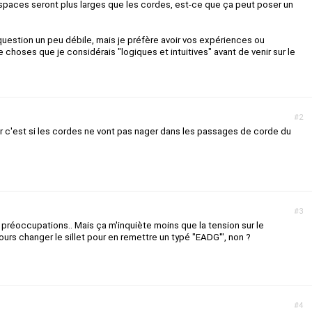
 espaces seront plus larges que les cordes, est-ce que ça peut poser un
question un peu débile, mais je préfère avoir vos expériences ou
 choses que je considérais "logiques et intuitives" avant de venir sur le
#2
ier c'est si les cordes ne vont pas nager dans les passages de corde du
#3
 préoccupations.. Mais ça m'inquiète moins que la tension sur le
ours changer le sillet pour en remettre un typé "EADG'", non ?
#4