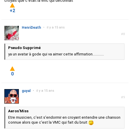
croyais que c'était la vmc qui déconnait
+2
HenriDeath
•
il y a 15 ans
#8
Pseudo Supprimé
ya un avatar à gode qui va aimer cette affirmation.............
0
guyal
•
il y a 15 ans
#9
Aeros'Miss
Etre musicien, c'est s'endormir en croyant entendre une chanson
connue alors que c'est la VMC qui fait du bruit