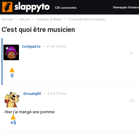
Sweepyto Guitare
125 connectés
>
>
>
Accueil
Forum
Groupes & Styles
C'est quoi être musicien
C'est quoi être musicien
tompasto
•
il y a 15 ans
#1
0
Groumph!
•
il y a 15 ans
#2
Hier j'ai mangé une pomme.
+5