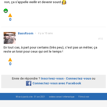
non, ça s'appelle vieillir et devenir sourd
0
BassRoom
•
il y a 15 ans
#10
En tout cas, à part pour certains (très peu), c'est pas un métier, ça
reste un loisir pour ceux qui ont le temps !
0
Envie de répondre ?
Inscrivez-vous
-
Connectez-vous
ou
Connectez-vous avec Facebook
Mise à jour du site : 01 avr. 2021
webrox conseil informatique
Films à voir