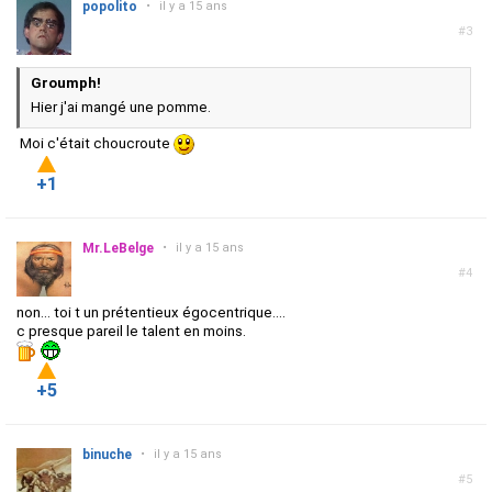
popolito
•
il y a 15 ans
#3
Groumph!
Hier j'ai mangé une pomme.
Moi c'était choucroute
+1
Mr.LeBelge
•
il y a 15 ans
#4
non... toi t un prétentieux égocentrique....
c presque pareil le talent en moins.
+5
binuche
•
il y a 15 ans
#5