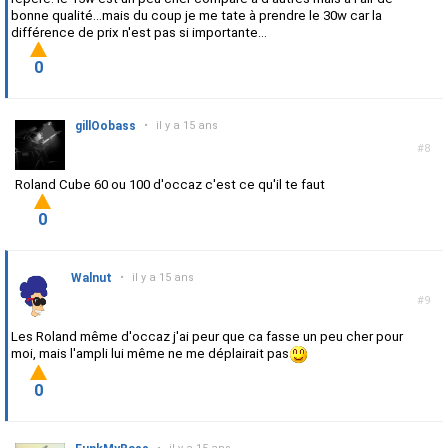
bonne qualité...mais du coup je me tate à prendre le 30w car la
différence de prix n'est pas si importante...
0
gillOobass
•
il y a 15 ans
#8
Roland Cube 60 ou 100 d'occaz c'est ce qu'il te faut
0
Walnut
•
il y a 15 ans
#9
Les Roland même d'occaz j'ai peur que ca fasse un peu cher pour
moi, mais l'ampli lui même ne me déplairait pas
0