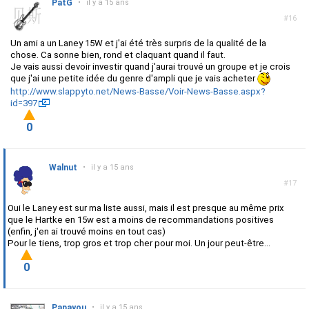
PatG
•
il y a 15 ans
#16
Un ami a un Laney 15W et j'ai été très surpris de la qualité de la
chose. Ca sonne bien, rond et claquant quand il faut.
Je vais aussi devoir investir quand j'aurai trouvé un groupe et je crois
que j'ai une petite idée du genre d'ampli que je vais acheter
http://www.slappyto.net/News-Basse/Voir-News-Basse.aspx?
id=397
0
Walnut
•
il y a 15 ans
#17
Oui le Laney est sur ma liste aussi, mais il est presque au même prix
que le Hartke en 15w est a moins de recommandations positives
(enfin, j'en ai trouvé moins en tout cas)
Pour le tiens, trop gros et trop cher pour moi. Un jour peut-être...
0
Papayou
•
il y a 15 ans