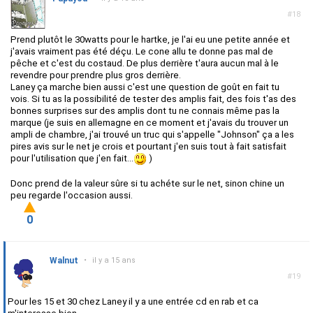
#18
Prend plutôt le 30watts pour le hartke, je l'ai eu une petite année et
j'avais vraiment pas été déçu. Le cone allu te donne pas mal de
pêche et c'est du costaud. De plus derrière t'aura aucun mal à le
revendre pour prendre plus gros derrière.
Laney ça marche bien aussi c'est une question de goût en fait tu
vois. Si tu as la possibilité de tester des amplis fait, des fois t'as des
bonnes surprises sur des amplis dont tu ne connais même pas la
marque (je suis en allemagne en ce moment et j'avais du trouver un
ampli de chambre, j'ai trouvé un truc qui s'appelle "Johnson" ça a les
pires avis sur le net je crois et pourtant j'en suis tout à fait satisfait
pour l'utilisation que j'en fait...
)
Donc prend de la valeur sûre si tu achéte sur le net, sinon chine un
peu regarde l'occasion aussi.
0
Walnut
•
il y a 15 ans
#19
Pour les 15 et 30 chez Laney il y a une entrée cd en rab et ca