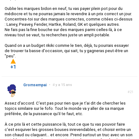
Oublie les marques bidon en neuf, tu vas payer plein pot pour du
médiocre et tu ne pourras jamais le revendre à un prix correct un jour.
Concentres-toi sur des marques correctes, comme citées ci-dessus
: Laney, Peavey, Fender, Hartke, Roland, GK et quelques autres.
Ne fais pas la fine bouche sur des marques parmi celles-là, à ce
niveau tout se vaut, tu recherches juste un ampli potable.
Quand on a un budget rikiki comme le tien, déjà, tu pourrais essayer
de trouver ta basse d'occasion, qui sait, tu y gagneras peut-être un
"peu".
+1
Gromsempai
•
il y a 15 ans
#21
Assez d'accord. C'est pas pour rien que je t'ai dit de chercher les
topics similaire sur le fofo. Tout le monde va y aller de sa marque
préférée, de la puissance qu'il te faut, etc.
À ce prix là et cette puissance là, tout ce que tu vas pouvoir faire
c'est esquiver les grosses bouses inrevendables, et choisir entre un
son chaud ou claquant... et encore. Prend surtout un truc avec un son