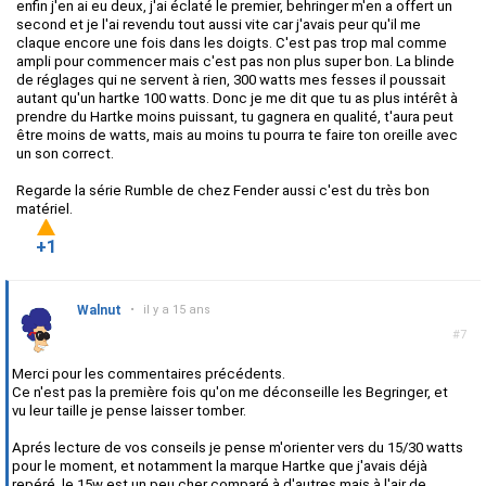
enfin j'en ai eu deux, j'ai éclaté le premier, behringer m'en a offert un
second et je l'ai revendu tout aussi vite car j'avais peur qu'il me
claque encore une fois dans les doigts. C'est pas trop mal comme
ampli pour commencer mais c'est pas non plus super bon. La blinde
de réglages qui ne servent à rien, 300 watts mes fesses il poussait
autant qu'un hartke 100 watts. Donc je me dit que tu as plus intérêt à
prendre du Hartke moins puissant, tu gagnera en qualité, t'aura peut
être moins de watts, mais au moins tu pourra te faire ton oreille avec
un son correct.
Regarde la série Rumble de chez Fender aussi c'est du très bon
matériel.
+1
Walnut
•
il y a 15 ans
#7
Merci pour les commentaires précédents.
Ce n'est pas la première fois qu'on me déconseille les Begringer, et
vu leur taille je pense laisser tomber.
Aprés lecture de vos conseils je pense m'orienter vers du 15/30 watts
pour le moment, et notamment la marque Hartke que j'avais déjà
repéré. le 15w est un peu cher comparé à d'autres mais à l'air de