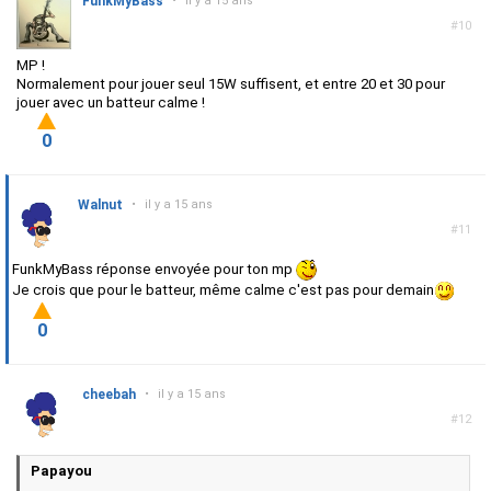
FunkMyBass
•
il y a 15 ans
#10
MP !
Normalement pour jouer seul 15W suffisent, et entre 20 et 30 pour
jouer avec un batteur calme !
0
Walnut
•
il y a 15 ans
#11
FunkMyBass réponse envoyée pour ton mp
Je crois que pour le batteur, même calme c'est pas pour demain
0
cheebah
•
il y a 15 ans
#12
Papayou