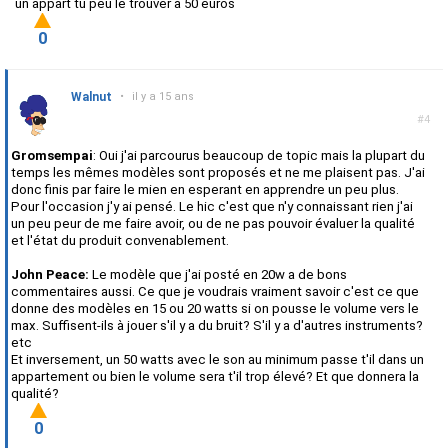
un appart tu peu le trouver à 50 euros
0
Walnut
•
il y a 15 ans
#4
Gromsempai
: Oui j'ai parcourus beaucoup de topic mais la plupart du
temps les mêmes modèles sont proposés et ne me plaisent pas. J'ai
donc finis par faire le mien en esperant en apprendre un peu plus.
Pour l'occasion j'y ai pensé. Le hic c'est que n'y connaissant rien j'ai
un peu peur de me faire avoir, ou de ne pas pouvoir évaluer la qualité
et l'état du produit convenablement.
John Peace:
Le modèle que j'ai posté en 20w a de bons
commentaires aussi. Ce que je voudrais vraiment savoir c'est ce que
donne des modèles en 15 ou 20 watts si on pousse le volume vers le
max. Suffisent-ils à jouer s'il y a du bruit? S'il y a d'autres instruments?
etc
Et inversement, un 50 watts avec le son au minimum passe t'il dans un
appartement ou bien le volume sera t'il trop élevé? Et que donnera la
qualité?
0