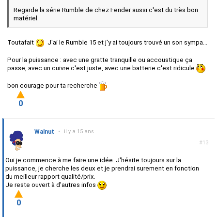
Regarde la série Rumble de chez Fender aussi c'est du très bon
matériel.
Toutafait
J'ai le Rumble 15 et j'y ai toujours trouvé un son sympa...
Pour la puissance : avec une gratte tranquille ou accoustique ça
passe, avec un cuivre c'est juste, avec une batterie c'est ridicule
bon courage pour ta recherche
0
Walnut
•
il y a 15 ans
#13
Oui je commence à me faire une idée. J'hésite toujours sur la
puissance, je cherche les deux et je prendrai surement en fonction
du meilleur rapport qualité/prix.
Je reste ouvert à d'autres infos
0