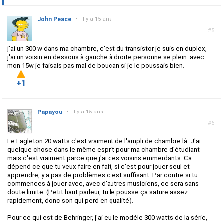
John Peace
•
il y a 15 ans
#5
j'ai un 300 w dans ma chambre, c'est du transistor je suis en duplex,
j'ai un voisin en dessous à gauche à droite personne se plein. avec
mon 15w je faisais pas mal de boucan si je le poussais bien.
+1
Papayou
•
il y a 15 ans
#6
Le Eagleton 20 watts c'est vraiment de l'ampli de chambre là. J'ai
quelque chose dans le même esprit pour ma chambre d'étudiant
mais c'est vraiment parce que j'ai des voisins emmerdants. Ca
dépend ce que tu veux faire en fait, si c'est pour jouer seul et
apprendre, y a pas de problèmes c'est suffisant. Par contre si tu
commences à jouer avec, avec d'autres musiciens, ce sera sans
doute limite. (Petit haut parleur, tu le pousse ça sature assez
rapidement, donc son qui perd en qualité).
Pour ce qui est de Behringer, j'ai eu le modéle 300 watts de la série,