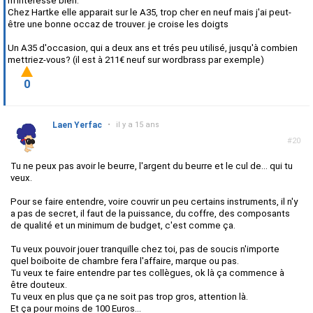
m'interesse bien.
Chez Hartke elle apparait sur le A35, trop cher en neuf mais j'ai peut-
être une bonne occaz de trouver. je croise les doigts
Un A35 d'occasion, qui a deux ans et trés peu utilisé, jusqu'à combien
mettriez-vous? (il est à 211€ neuf sur wordbrass par exemple)
0
Laen Yerfac
•
il y a 15 ans
#20
Tu ne peux pas avoir le beurre, l'argent du beurre et le cul de... qui tu
veux.
Pour se faire entendre, voire couvrir un peu certains instruments, il n'y
a pas de secret, il faut de la puissance, du coffre, des composants
de qualité et un minimum de budget, c'est comme ça.
Tu veux pouvoir jouer tranquille chez toi, pas de soucis n'importe
quel boiboite de chambre fera l'affaire, marque ou pas.
Tu veux te faire entendre par tes collègues, ok là ça commence à
être douteux.
Tu veux en plus que ça ne soit pas trop gros, attention là.
Et ça pour moins de 100 Euros...