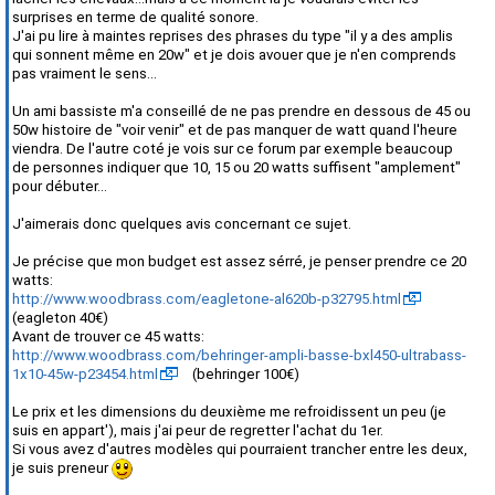
surprises en terme de qualité sonore.
J'ai pu lire à maintes reprises des phrases du type "il y a des amplis
qui sonnent même en 20w" et je dois avouer que je n'en comprends
pas vraiment le sens...
Un ami bassiste m'a conseillé de ne pas prendre en dessous de 45 ou
50w histoire de "voir venir" et de pas manquer de watt quand l'heure
viendra. De l'autre coté je vois sur ce forum par exemple beaucoup
de personnes indiquer que 10, 15 ou 20 watts suffisent "amplement"
pour débuter...
J'aimerais donc quelques avis concernant ce sujet.
Je précise que mon budget est assez sérré, je penser prendre ce 20
watts:
http://www.woodbrass.com/eagletone-al620b-p32795.html
(eagleton 40€)
Avant de trouver ce 45 watts:
http://www.woodbrass.com/behringer-ampli-basse-bxl450-ultrabass-
1x10-45w-p23454.html
(behringer 100€)
Le prix et les dimensions du deuxième me refroidissent un peu (je
suis en appart'), mais j'ai peur de regretter l'achat du 1er.
Si vous avez d'autres modèles qui pourraient trancher entre les deux,
je suis preneur