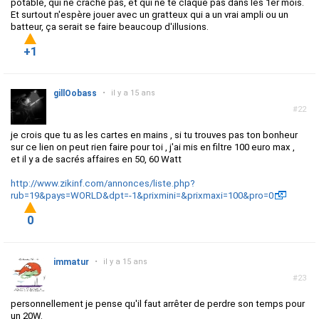
potable, qui ne crache pas, et qui ne te claque pas dans les 1er mois.
Et surtout n'espère jouer avec un gratteux qui a un vrai ampli ou un
batteur, ça serait se faire beaucoup d'illusions.
+1
gillOobass
•
il y a 15 ans
#22
je crois que tu as les cartes en mains , si tu trouves pas ton bonheur
sur ce lien on peut rien faire pour toi , j'ai mis en filtre 100 euro max ,
et il y a de sacrés affaires en 50, 60 Watt
http://www.zikinf.com/annonces/liste.php?
rub=19&pays=WORLD&dpt=-1&prixmini=&prixmaxi=100&pro=0
0
immatur
•
il y a 15 ans
#23
personnellement je pense qu'il faut arrêter de perdre son temps pour
un 20W.