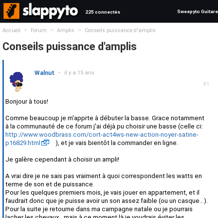
Sweepyto Guitare
225 connectés
>
>
>
Accueil
Forum
Amplis
Conseils puissance d'amplis
Conseils puissance d'amplis
Walnut
•
il y a 15 ans
#1
Bonjour à tous!
Comme beaucoup je m'apprte à débuter la basse. Grace notamment
à la communauté de ce forum j'ai déjà pu choisir une basse (celle ci:
http://www.woodbrass.com/cort-act4ws-new-action-noyer-satine-
p16829.html
), et je vais bientôt la commander en ligne.
Je galère cependant à choisir un ampli!
A vrai dire je ne sais pas vraiment à quoi correspondent les watts en
terme de son et de puissance.
Pour les quelques premiers mois, je vais jouer en appartement, et il
faudrait donc que je puisse avoir un son assez faible (ou un casque...).
Pour la suite je retourne dans ma campagne natale ou je pourrais
lacher les chevaux...mais à ce moment là je voudrais éviter les