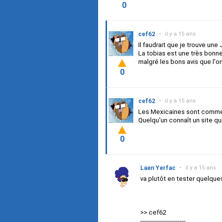
0
cef62
•
il y a 15 ans
Il faudrait que je trouve une
La tobias est une très bonne
malgré les bons avis que l'on
0
cef62
•
il y a 15 ans
Les Mexicaines sont comment
Quelqu'un connaît un site q
0
Laen Yerfac
•
il y a 15 ans
va plutôt en tester quelque
>> cef62
-----------------------