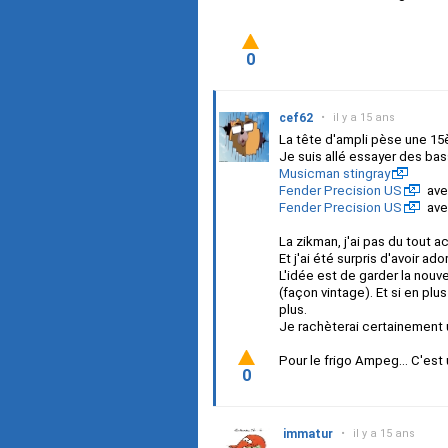
0
cef62
•
il y a 15 ans
La tête d'ampli pèse une 15èn
Je suis allé essayer des bass
Musicman stingray
Fender Precision US
ave
Fender Precision US
ave
La zikman, j'ai pas du tout
Et j'ai été surpris d'avoir ad
L'idée est de garder la nouv
(façon vintage). Et si en pl
plus.
Je rachèterai certainement u
Pour le frigo Ampeg... C'est 
0
immatur
•
il y a 15 ans