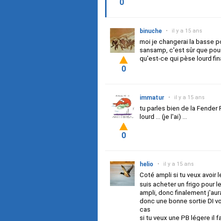
0
binuche
•
il y a 15 ans
moi je changerai la basse po
sansamp, c'est sûr que pour
qu'est-ce qui pèse lourd fin
0
immatur
•
il y a 15 ans
tu parles bien de la Fender P
lourd ... (je l'ai) ...
0
helio
•
il y a 15 ans
Coté ampli si tu veux avoir 
suis acheter un frigo pour l
ampli, donc finalement j'aur
donc une bonne sortie DI voi
cas
si tu veux une PB légere il 