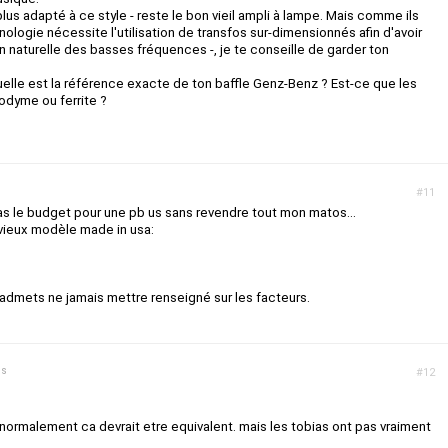
 plus adapté à ce style - reste le bon vieil ampli à lampe. Mais comme ils
nologie nécessite l'utilisation de transfos sur-dimensionnés afin d'avoir
 naturelle des basses fréquences -, je te conseille de garder ton
uelle est la référence exacte de ton baffle Genz-Benz ? Est-ce que les
odyme ou ferrite ?
#11
pas le budget pour une pb us sans revendre tout mon matos...
 vieux modèle made in usa:
'admets ne jamais mettre renseigné sur les facteurs.
ns
#12
ormalement ca devrait etre equivalent. mais les tobias ont pas vraiment