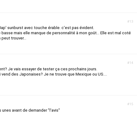
#13
 Jap' sunburst avec touche érable. c'est pas évident.
 basse mais elle manque de personnalité à mon goût... Elle est mal coté
 peut trouver...
#14
? Je vais essayer de tester ça ces prochains jours.
ui vend des Japonaises? Je ne trouve que Mexique ou US....
#15
s unes avant de demander "l'avis"