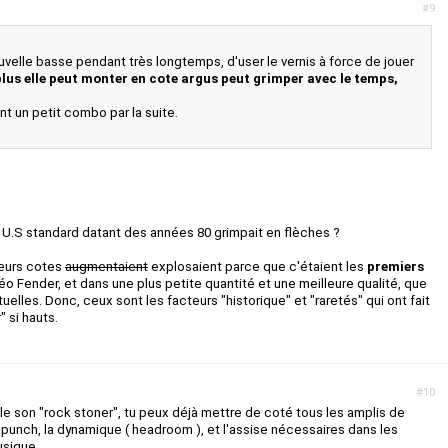
#9
ouvelle basse pendant très longtemps, d'user le vernis à force de jouer
 plus elle peut monter en cote argus peut grimper avec le temps,
t un petit combo par la suite.
r U.S standard datant des années 80 grimpait en flèches ?
leurs cotes
augmentaient
explosaient parce que c'étaient les
premiers
éo Fender, et dans une plus petite quantité et une meilleure qualité, que
uelles. Donc, ceux sont les facteurs "historique" et "raretés" qui ont fait
r" si hauts.
#10
 le son "rock stoner", tu peux déjà mettre de coté tous les amplis de
le punch, la dynamique ( headroom ), et l'assise nécessaires dans les
usique.