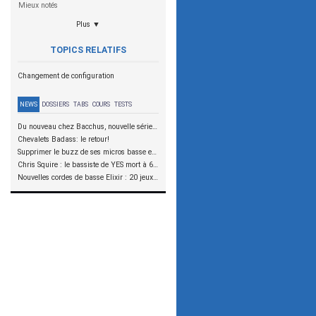
Mieux notés
Plus ▼
TOPICS RELATIFS
Changement de configuration
NEWS
DOSSIERS
TABS
COURS
TESTS
Du nouveau chez Bacchus, nouvelle série SCD
Chevalets Badass: le retour!
Supprimer le buzz de ses micros basse en reliant les aimants à la masse
Chris Squire : le bassiste de YES mort à 67 ans
Nouvelles cordes de basse Elixir : 20 jeux à tester !