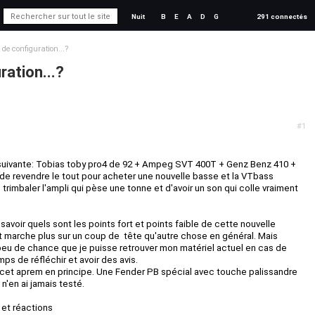
Nuit
B
E
A
D
G
291 connectés
e configuration...?
ation...?
#1
g' suivante: Tobias toby pro4 de 92 + Ampeg SVT 400T + Genz Benz 410 +
 de revendre le tout pour acheter une nouvelle basse et la VTbass
 trimbaler l'ampli qui pèse une tonne et d'avoir un son qui colle vraiment
 savoir quels sont les points fort et points faible de cette nouvelle
et marche plus sur un coup de tête qu'autre chose en général. Mais
 peu de chance que je puisse retrouver mon matériel actuel en cas de
mps de réfléchir et avoir des avis.
cet aprem en principe. Une Fender PB spécial avec touche palissandre
n'en ai jamais testé.
 et réactions