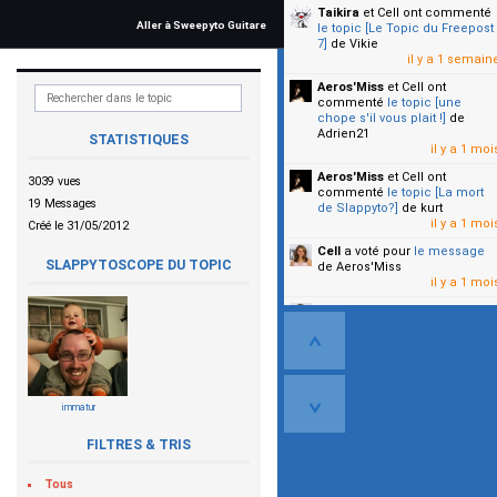
Taikira
et Cell
ont commenté
Aller à Sweepyto Guitare
le topic [Le Topic du Freepost
7]
de Vikie
il y a 1 semain
Aeros'Miss
et Cell
ont
commenté
le topic [une
chope s'il vous plait !]
de
Adrien21
STATISTIQUES
il y a 1 moi
Aeros'Miss
et Cell
ont
3039 vues
commenté
le topic [La mort
19 Messages
de Slappyto?]
de kurt
il y a 1 moi
Créé le 31/05/2012
Cell
a voté pour
le message
SLAPPYTOSCOPE DU TOPIC
de Aeros'Miss
il y a 1 moi
Cell
a voté pour
le message
de Malicia
il y a 1 moi
▼
immatur
FILTRES & TRIS
Tous