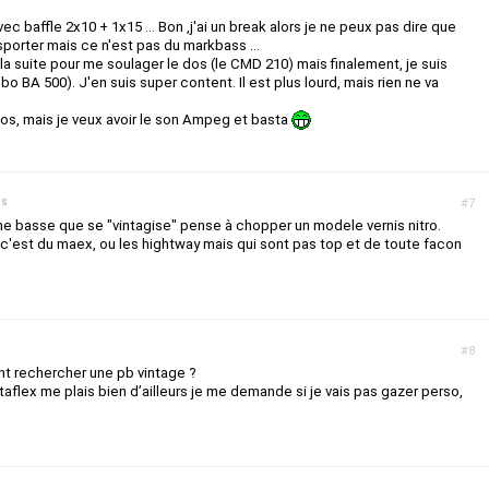
ec baffle 2x10 + 1x15 ... Bon ,j'ai un break alors je ne peux pas dire que
sporter mais ce n'est pas du markbass ...
la suite pour me soulager le dos (le CMD 210) mais finalement, je suis
 BA 500). J'en suis super content. Il est plus lourd, mais rien ne va
, mais je veux avoir le son Ampeg et basta
ns
#7
 une basse que se "vintagise" pense à chopper un modele vernis nitro.
s c'est du maex, ou les hightway mais qui sont pas top et de toute facon
#8
t rechercher une pb vintage ?
taflex me plais bien d’ailleurs je me demande si je vais pas gazer perso,