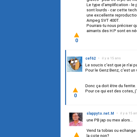
Le type d'amplification - le
sont lourds - car cette tech
une excellente reproduction
Ampeg SVT 400T.
Pourrais-tu nous préciser q
aimants des H.P sont en né
0
cef62
•
il y a 15 ans
Le soucis c'est que je n'ai 
Pour le Genz Benz, c'est un
Donc ça doit être du ferrite.
Pour ce qui est des cotes, j
0
slappyto.net.M
•
il y a 15 a
une PB jap ou mex alors...
Vend ta tobias ou echange n
la cote non?