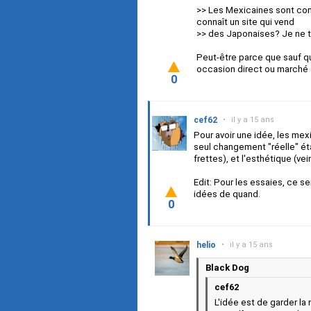
>> Les Mexicaines sont com
connaît un site qui vend
>> des Japonaises? Je ne t
Peut-être parce que sauf q
occasion direct ou marché d
0
cef62
•
il y a 15 ans
Pour avoir une idée, les mex
seul changement "réelle" éta
frettes), et l'esthétique (ve
Edit: Pour les essaies, ce se
idées de quand.
0
helio
•
il y a 15 ans
Black Dog
cef62
L'idée est de garder la