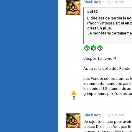
Black Dog
•
il y a 15 ans
cef62
L'idée est de garder la n
(façon vintage).
Et si en
c'est un plus.
Je rachèterai certainemen
L'espoir fait vivre !!!
As-tu vu la cote des Fende
Les Fender séries L ont vu 
instruments fabriqués par L
les séries U.S standards act
grimper leurs prix "collecto
0
Black Dog
•
il y a 15 ans
Je rajouterai que pour avoir
classe D, car ils n'ont pas 
graves - pour ce style de m