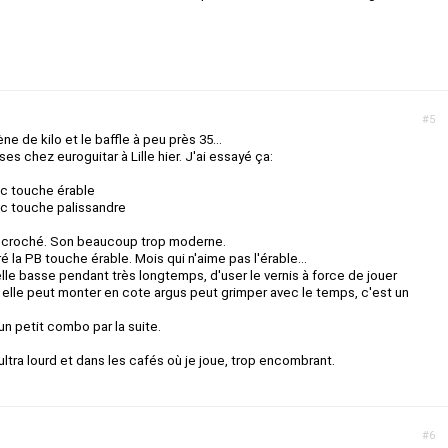
#5
e de kilo et le baffle à peu près 35...
es chez euroguitar à Lille hier. J'ai essayé ça:
c touche érable
c touche palissandre
 accroché. Son beaucoup trop moderne.
oré la PB touche érable. Mois qui n'aime pas l'érable...
elle basse pendant très longtemps, d'user le vernis à force de jouer
us elle peut monter en cote argus peut grimper avec le temps, c'est un
n petit combo par la suite.
ultra lourd et dans les cafés où je joue, trop encombrant.
#6