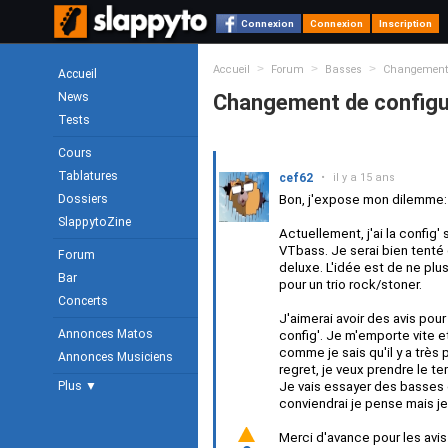
Connexion
Connexion
Inscription
>
>
>
Accueil
Forum
Basses
Changement d
Accueil
News
Changement de configur
Tests
Cours
Tablatures
cef62
•
il y a 15 ans
Dossiers
Bon, j'expose mon dilemme:
SlappytoZine
Actuellement, j'ai la confi
VTbass. Je serai bien tenté
Forum
deluxe. L'idée est de ne plus
Bar
pour un trio rock/stoner.
Concerts
J'aimerai avoir des avis pour
Annonces Matos
config'. Je m'emporte vite 
comme je sais qu'il y a très
Annonces Musiciens
regret, je veux prendre le te
Plus ▼
Je vais essayer des basses 
conviendrai je pense mais je 
Merci d'avance pour les avis