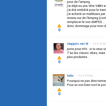
pour de l'ampeg
j'ai déjà eu une tête V4BH av
j'ai été embêté pour le tran
j'ai acheté un markbass par 
revenu sur de l'Ampeg (combo
remplacer le son AMPEG ...
donc dommage pour mon dos
0
slappyto.net.M
•
il y a 15 a
juste pour info : si tu veux
T'as les classic vibes, mai
plus produites...
0
helio
•
il y a 15 ans
Pourquoi ne pas directemen
Pour un son bien root le por
0