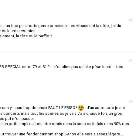
#2
ur un truc plus roots genre precision. Les vtbass ont la côte, j'ai du
 du lourd c'est bien.
alement, la tête ou le baffle ?
#3
B SPECIAL entre 79 et 81 ? ... n'oublies pas qu'elle pèse lourd ... très
#4
le son y'a pas trop de choix FAUT LE FRIGO !
, d'un autre coté je me
es concerts mais tout les scènes ou je vais y'a a chaque fois un gros
ais put m'en passer,
r un petit ampli qui peu etre repris dans la sono ca le fais dans 90% des
faut trouver une fender custom shop 59 nos elle serais assez légere...