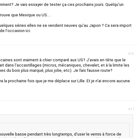
ment? Je vais essayer de tester ça ces prochains jours. Quelqu'un
rouve que Mexique ou US....
uelques séries elles ne se vendent neuves qu'au Japon ? Ca sera import
e l'occasion ici.
#16
icaines sont vraiment à chier comparé aux US? J'avais en tête que le
it dans l'accastillages (micros, mécaniques, chevalet, et à la limite les
ines du bois plus marqué, plus jolie, etc). Je fais fausse route?
ra la prochaine fois que je me déplace sur Lille. Et je n'ai encore aucune
#17
 nouvelle basse pendant très longtemps, d'user le vernis à force de