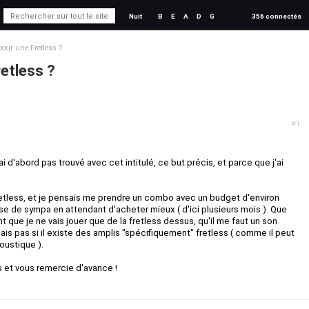
Nuit
B
E
A
D
G
356 connectés
our une Fretless ?
etless ?
#1
ai d'abord pas trouvé avec cet intitulé, ce but précis, et parce que j'ai
tless, et je pensais me prendre un combo avec un budget d'environ
e de sympa en attendant d'acheter mieux ( d'ici plusieurs mois ). Que
 que je ne vais jouer que de la fretless dessus, qu'il me faut un son
sais pas si il existe des amplis "spécifiquement" fretless ( comme il peut
oustique ).
s et vous remercie d'avance !