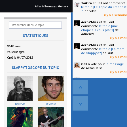
Taikira
et Cell
ont commenté
Aller à Sweepyto Guitare
le topic [Le Topic du Freepost
7]
de Vikie
il y a 1 semain
Aeros'Miss
et Cell
ont
commenté
le topic [une
chope s'il vous plait !]
de
Adrien21
STATISTIQUES
il y a 1 moi
Aeros'Miss
et Cell
ont
3510 vues
commenté
le topic [La mort
24 Messages
de Slappyto?]
de kurt
il y a 1 moi
Créé le 04/07/2012
Cell
a voté pour
le message
SLAPPYTOSCOPE DU TOPIC
de Aeros'Miss
il y a 1 moi
Cell
a voté pour
le message
de Malicia
il y a 1 moi
▼
FrozenJb
Dr_Jbass