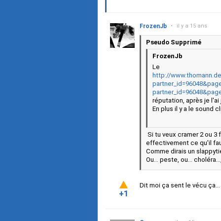
FrozenJb
•
il y a 15 ans
Pseudo Supprimé
FrozenJb
Le
http://www.thomann.de
partner_id=96048&page
partner_id=96048&pa
réputation, après je l'a
En plus il y a le sound 
Si tu veux cramer 2 ou 3 
effectivement ce qu'il fau
Comme dirais un slappyt
Ou... peste, ou... choléra.
Dit moi ça sent le vécu ça..
+1