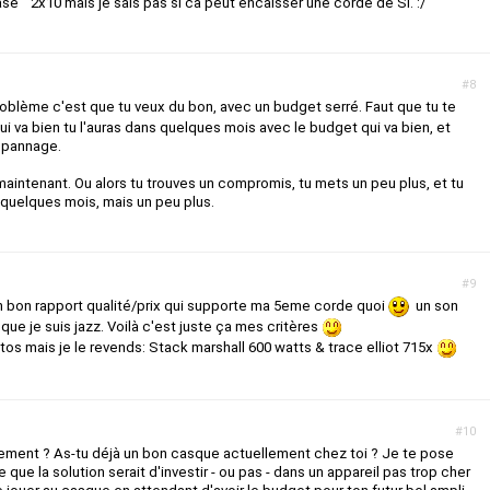
ase " 2x10 mais je sais pas si ca peut encaisser une corde de SI. :/
#8
blème c'est que tu veux du bon, avec un budget serré. Faut que tu te
qui va bien tu l'auras dans quelques mois avec le budget qui va bien, et
épannage.
maintenant. Ou alors tu trouves un compromis, tu mets un peu plus, et tu
 quelques mois, mais un peu plus.
#9
un bon rapport qualité/prix qui supporte ma 5eme corde quoi
un son
que je suis jazz. Voilà c'est juste ça mes critères
atos mais je le revends: Stack marshall 600 watts & trace elliot 715x
#10
ement ? As-tu déjà un bon casque actuellement chez toi ? Je te pose
 que la solution serait d'investir - ou pas - dans un appareil pas trop cher