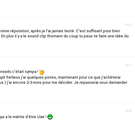
#16
nne réputation, après je l'ai jamais testé. C'est suffisant pour bien
En plus il y a le sound clip thomann du coup tu peux te faire une idée du
#17
nseils c'était sympa !
li fretless j'ai quelques pistes, maintenant pour ce que j'achèterai
eux ) j'ai encore 2-3 mois pour me décider. Je repasserai vous demander
#18
i a le mérite d'être clair !