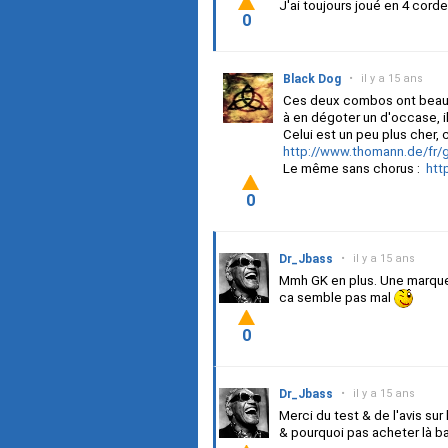
J'ai toujours joué en 4 cord
0
Black Dog
•
il y a 15 ans
Ces deux combos ont beauc
à en dégoter un d'occase, i
Celui est un peu plus cher, c
http://www.thomann.de/fr
Le même sans chorus :
htt
0
Dr_Jbass
•
il y a 15 ans
Mmh GK en plus. Une marque q
ca semble pas mal
0
Dr_Jbass
•
il y a 15 ans
Merci du test & de l'avis sur
& pourquoi pas acheter là bas