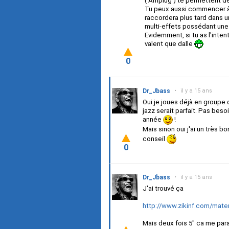
( Amplug ) te permettent de
Tu peux aussi commencer à i
raccordera plus tard dans un
multi-effets possédant une
Evidemment, si tu as l'inten
valent que dalle
0
Dr_Jbass
•
il y a 15 ans
Oui je joues déjà en groupe
jazz serait parfait. Pas bes
année
!
Mais sinon oui j'ai un très 
conseil
0
Dr_Jbass
•
il y a 15 ans
J'ai trouvé ça
http://www.zikinf.com/mater
Mais deux fois 5" ca me par