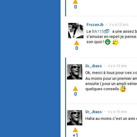
0
FrozenJb
•
il y a 15 ans
Le
BA115
a une assez bo
s'amuser en repet je pense. 
son quoi !
0
Dr_Jbass
•
il y a 15 ans
Ok, merci à tous pour ces co
Au moins pour un premier amp
ensuite ( pour un ampli séri
quelques conseils
0
Dr_Jbass
•
il y a 15 ans
Haha au moins c'est un avis qu
+1