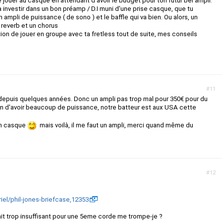
 jouer au casque en attendant d'avoir le budget pour ton futur bel ampli.
nvestir dans un bon préamp / D.I muni d'une prise casque, que tu
 ampli de puissance ( de sono ) et le baffle qui va bien. Ou alors, un
 reverb et un chorus
tion de jouer en groupe avec ta fretless tout de suite, mes conseils
#11
 depuis quelques années. Donc un ampli pas trop mal pour 350€ pour du
oin d'avoir beaucoup de puissance, notre batteur est aux USA cette
bon casque
mais voilà, il me faut un ampli, merci quand même du
#12
iel/phil-jones-briefcase,12353
ait trop insuffisant pour une 5eme corde me trompe-je ?