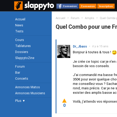
Connexion
Connexion
Inscription
>
>
>
Accueil
Forum
Amplis
Quel Combo p
Accueil
News
Quel Combo pour une Fr
Tests
Cours
Tablatures
Dr_Jbass
•
il y a 15 ans
Dossiers
Bonjour à toutes & tous !
SlappytoZine
Je crée ce topic car je n'en 
besoin de vos conseils.
Forum
Bar
J'ai commandé ma basse fre
Concerts
350€ pour avoir quelque chos
me conseillez vous ? Sachant
Annonces Matos
rond, mais précis. Car je ne 
exister des amplis basse ac
Annonces Musiciens
Plus ▼
Voilà, j'attends vos réponse
0