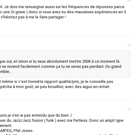
#5
eil. Je dois me renseigner aussi sur les fréquences de réponses parce
ec une Si grave ) donc si vous avez eu des mauvaises expériences en 5
n'hésitez pas à me le faire partager !
#6
ue oui, et sinon si tu veux absolument mettre 350€ à ce moment là
ui se revend facilement comme ça tu ne seras pas perdant. Du grand
mble...
 même si c'est honnête rapport qualité/prix, je le conseille pas
pêche à mon goût, un peu brouillon, avec des aigus en retrait.
#7
ssi je n'en ai pas entendu que du bien :/
ouer du Jazz/Jazz fusion ( funk ) avec ma fretless. Donc un ampli type
aiment.
AMPEG, Phil Jones..