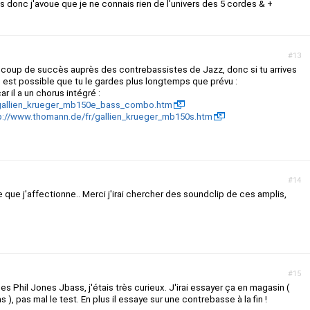
es donc j'avoue que je ne connais rien de l'univers des 5 cordes & +
#13
oup de succès auprès des contrebassistes de Jazz, donc si tu arrives
l est possible que tu le gardes plus longtemps que prévu :
ar il a un chorus intégré :
/gallien_krueger_mb150e_bass_combo.htm
p://www.thomann.de/fr/gallien_krueger_mb150s.htm
#14
ue j'affectionne.. Merci j'irai chercher des soundclip de ces amplis,
#15
 les Phil Jones Jbass, j'étais très curieux. J'irai essayer ça en magasin (
 ), pas mal le test. En plus il essaye sur une contrebasse à la fin !