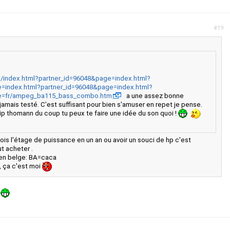
#19
/index.html?partner_id=96048&page=index.html?
=index.html?partner_id=96048&page=index.html?
ge=fr/ampeg_ba115_bass_combo.htm
a une assez bonne
i jamais testé. C'est suffisant pour bien s'amuser en repet je pense.
clip thomann du coup tu peux te faire une idée du son quoi !
fois l'étage de puissance en un an ou avoir un souci de hp c'est
t acheter .
ien belge: BA=caca
.., ça c'est moi
.