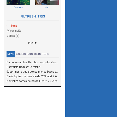
Canauos
vic
FILTRES & TRIS
Tous
Mieux notés
Vidéos (1)
Plus ▼
NEWS
DOSSIERS
TABS
COURS
TESTS
Du nouveau chez Bacchus, nouvelle série SCD
Chevalets Badass: le retour!
Supprimer le buzz de ses micros basse en reliant les aimants à la masse
Chris Squire : le bassiste de YES mort à 67 ans
Nouvelles cordes de basse Elixir : 20 jeux à tester !