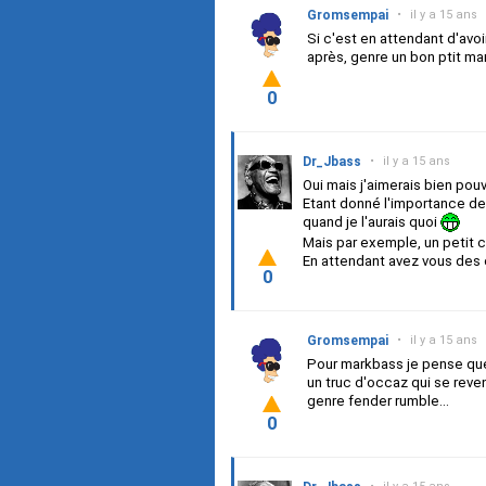
Gromsempai
•
il y a 15 ans
Si c'est en attendant d'avoi
après, genre un bon ptit m
0
Dr_Jbass
•
il y a 15 ans
Oui mais j'aimerais bien pou
Etant donné l'importance de 
quand je l'aurais quoi
Mais par exemple, un petit c
En attendant avez vous des c
0
Gromsempai
•
il y a 15 ans
Pour markbass je pense que
un truc d'occaz qui se rev
genre fender rumble...
0