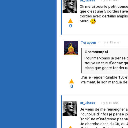
Dr_Jbass
•
il y a 15 ans
Ok merci pour le petit cons
que c'est une 5 cordes ( av
cordes avec certains amplis 
Merci
0
Terapom
•
il y a 15 ans
Gromsempai
Pour markbass je pense q
trouve un truc d'occaz q
classique genre fender ru
J'ai le Fender Rumble 150 et
vraiment, le son manque de 
0
Dr_Jbass
•
il y a 15 ans
Je viens de me renseigner au
Pour plus d'infos je pense j
"rock" ne m'intéresse pas vr
Je cherche dans du GK, du 