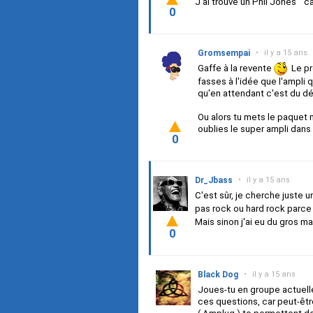
J'ai trouvé un Phil Jones " c
0
Gromsempai
•
il y a 15 ans
Gaffe à la revente
Le pro
fasses à l'idée que l'ampli 
qu'en attendant c'est du d
Ou alors tu mets le paquet 
oublies le super ampli dans
0
Dr_Jbass
•
il y a 15 ans
C'est sûr, je cherche juste 
pas rock ou hard rock parce 
Mais sinon j'ai eu du gros m
0
Black Dog
•
il y a 15 ans
Joues-tu en groupe actuell
ces questions, car peut-être