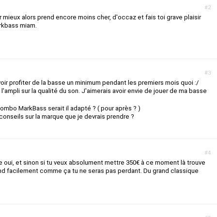
#2
r mieux alors prend encore moins cher, d'occaz et fais toi grave plaisir
arkbass miam.
#3
voir profiter de la basse un minimum pendant les premiers mois quoi :/
l'ampli sur la qualité du son. J'aimerais avoir envie de jouer de ma basse
ombo MarkBass serait il adapté ? ( pour après ? )
onseils sur la marque que je devrais prendre ?
#4
 oui, et sinon si tu veux absolument mettre 350€ à ce moment là trouve
end facilement comme ça tu ne seras pas perdant. Du grand classique