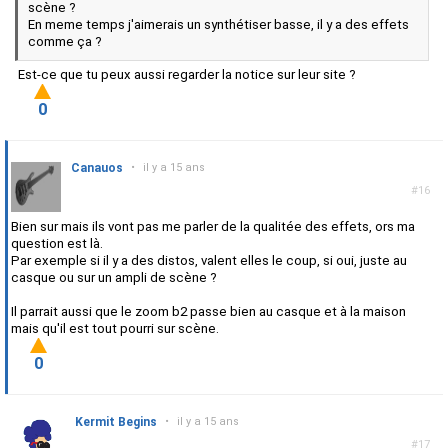
scène ?
En meme temps j'aimerais un synthétiser basse, il y a des effets
comme ça ?
Est-ce que tu peux aussi regarder la notice sur leur site ?
0
Canauos
•
il y a 15 ans
#16
Bien sur mais ils vont pas me parler de la qualitée des effets, ors ma
question est là.
Par exemple si il y a des distos, valent elles le coup, si oui, juste au
casque ou sur un ampli de scène ?
Il parrait aussi que le zoom b2 passe bien au casque et à la maison
mais qu'il est tout pourri sur scène.
0
Kermit Begins
•
il y a 15 ans
#17