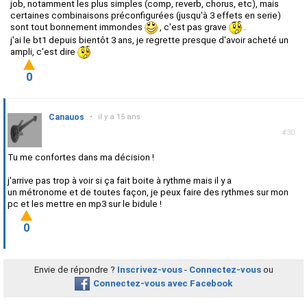
job, notamment les plus simples (comp, reverb, chorus, etc), mais
certaines combinaisons préconfigurées (jusqu'à 3 effets en serie)
sont tout bonnement immondes
, c'est pas grave
.
j'ai le bt1 depuis bientôt 3 ans, je regrette presque d'avoir acheté un
ampli, c'est dire
0
Canauos
•
il y a 15 ans
#30
Tu me confortes dans ma décision !
j'arrive pas trop à voir si ça fait boite à rythme mais il y a
un métronome et de toutes façon, je peux faire des rythmes sur mon
pc et les mettre en mp3 sur le bidule !
0
Envie de répondre ?
Inscrivez-vous
-
Connectez-vous
ou
Connectez-vous avec Facebook