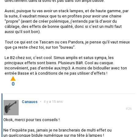
directement dans la sono et pas dans ton ampli basse.
Aussi, puisque tu vas avoir un stack lampes, et de haute gamme, par
la suite, il vaudrait mieux que tu en profites pour avoir une chaine
"propre" (avant de créer polémique, j'entends par là d'avoir du
câblage, des effets de bonne qualité, donc si c'est un multi faut
aussi qu'il soit bon).
Tout ce qui est ce Tascam ou ces Pandora, je pense qu'il vaut mieux
que ça reste chez toi, sur ton "bureau".
Le B2 chez soi, c'est cool. Simus amplis et satus sympa, les
principaux effets sont biens. Plusieurs BàR. Cool au casque.
Inconvénient, pas d'entrée aux/mp3. A moins de bidouiller avec ton
entrée Basse et à conditions de ne pas utiliser d'effets !
0
Canauos
•
il y a 15 ans
#26
Okok, merci pour tes conseils !
Ne t’inquiète pas, jamais je ne brancherais de multi effet ou
un quelconque bidule numérique sur ma tête à lampes !