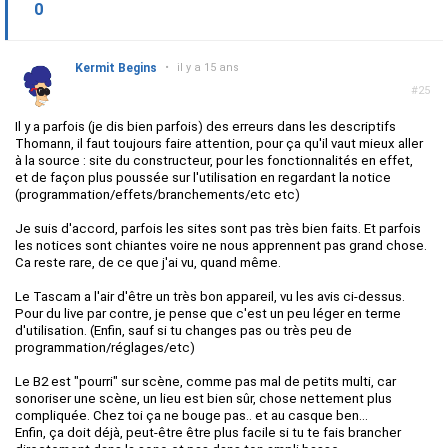
0
Kermit Begins
•
il y a 15 ans
#25
Il y a parfois (je dis bien parfois) des erreurs dans les descriptifs
Thomann, il faut toujours faire attention, pour ça qu'il vaut mieux aller
à la source : site du constructeur, pour les fonctionnalités en effet,
et de façon plus poussée sur l'utilisation en regardant la notice
(programmation/effets/branchements/etc etc)
Je suis d'accord, parfois les sites sont pas très bien faits. Et parfois
les notices sont chiantes voire ne nous apprennent pas grand chose.
Ca reste rare, de ce que j'ai vu, quand même.
Le Tascam a l'air d'être un très bon appareil, vu les avis ci-dessus.
Pour du live par contre, je pense que c'est un peu léger en terme
d'utilisation. (Enfin, sauf si tu changes pas ou très peu de
programmation/réglages/etc)
Le B2 est "pourri" sur scène, comme pas mal de petits multi, car
sonoriser une scène, un lieu est bien sûr, chose nettement plus
compliquée. Chez toi ça ne bouge pas.. et au casque ben...
Enfin, ça doit déjà, peut-être être plus facile si tu te fais brancher