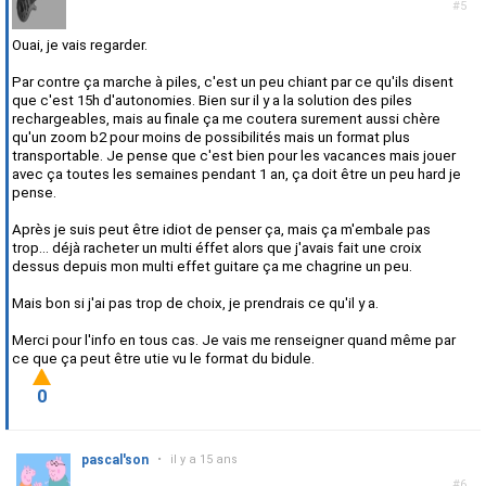
#5
Ouai, je vais regarder.
Par contre ça marche à piles, c'est un peu chiant par ce qu'ils disent
que c'est 15h d'autonomies. Bien sur il y a la solution des piles
rechargeables, mais au finale ça me coutera surement aussi chère
qu'un zoom b2 pour moins de possibilités mais un format plus
transportable. Je pense que c'est bien pour les vacances mais jouer
avec ça toutes les semaines pendant 1 an, ça doit être un peu hard je
pense.
Après je suis peut être idiot de penser ça, mais ça m'embale pas
trop... déjà racheter un multi éffet alors que j'avais fait une croix
dessus depuis mon multi effet guitare ça me chagrine un peu.
Mais bon si j'ai pas trop de choix, je prendrais ce qu'il y a.
Merci pour l'info en tous cas. Je vais me renseigner quand même par
ce que ça peut être utie vu le format du bidule.
0
pascal'son
•
il y a 15 ans
#6