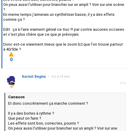
On peux aussi l'utiliser pour brancher sur un ampli ? Voir sur une scène
?
En meme temps j'aimerais un synthétiser basse, il y a des effets
comme ça ?
Edit : ça à l'aire vraiment génial ce truc !!! par contre aucunes occases
et c'est plus chère que ce que je prévoyais.
Donc est-ce vraiement mieux que le zoom b2 que l'on trouve partout
à 40/50e ?
0
Kermit Begins
•
il y a 15 ans
#15
Canauos
Et donc concrètement ça marche comment ?
Il y a des boites à rythme ?
Que peut on faire ?
Les effets sont bon, correctes, pourris ?
On peux aussi l'utiliser pour brancher sur un ampli ? Voir sur une