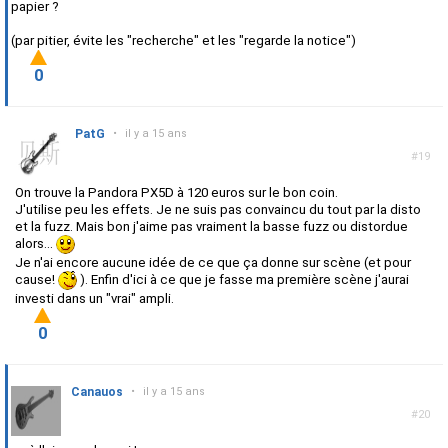
papier ?
(par pitier, évite les "recherche" et les "regarde la notice")
0
PatG
•
il y a 15 ans
#19
On trouve la Pandora PX5D à 120 euros sur le bon coin.
J'utilise peu les effets. Je ne suis pas convaincu du tout par la disto
et la fuzz. Mais bon j'aime pas vraiment la basse fuzz ou distordue
alors...
Je n'ai encore aucune idée de ce que ça donne sur scène (et pour
cause!
). Enfin d'ici à ce que je fasse ma première scène j'aurai
investi dans un "vrai" ampli.
0
Canauos
•
il y a 15 ans
#20