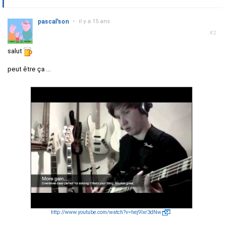
pascal'son
•
il y a 15 ans
#2
salut
peut être ça ...
http://www.youtube.com/watch?v=hej9Ixr3dNw