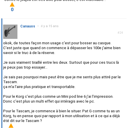
0
Canauos
•
il y a 15 ans
#24
okok, de toutes façon mon usage c'est pour bosser au casque.
C'est juste que quand on commence à dépasser les 100e j'aime bien
savoir si le truc à de la réserve.
Je suis vraiment tiraillé entre les deux. Surtout que pour ces trucs là
je peux pas trop essayer...
Je sais pas pourquoi mais peut être que je me sents plus attiré par le
Tascam.
ça m'a l'aire plus pratique et transportable.
Pour le Korg c'est plus comme un Mini pod line 6 j'ai l'impression.
Donc c'est plus un multi effet qui intéragis avec le pc.
Pour le Tascam, je commence à bien le situer. Pat G comme tu as un
Korg, tu en pense quoi par rapport à mon utilisation et à ce qui a déjà
été dit sur le Tascam ?