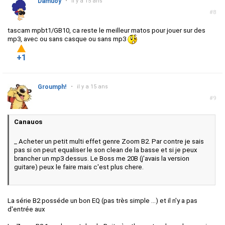
Damuoy
•
il y a 15 ans
#8
tascam mpbt1/GB10, ca reste le meilleur matos pour jouer sur des
mp3, avec ou sans casque ou sans mp3
+1
Groumph!
•
il y a 15 ans
#9
Canauos
_ Acheter un petit multi effet genre Zoom B2. Par contre je sais
pas si on peut equaliser le son clean de la basse et si je peux
brancher un mp3 dessus. Le Boss me 20B (j'avais la version
guitare) peux le faire mais c'est plus chere.
La série B2 posséde un bon EQ (pas très simple ...) et il n'y a pas
d'entrée aux