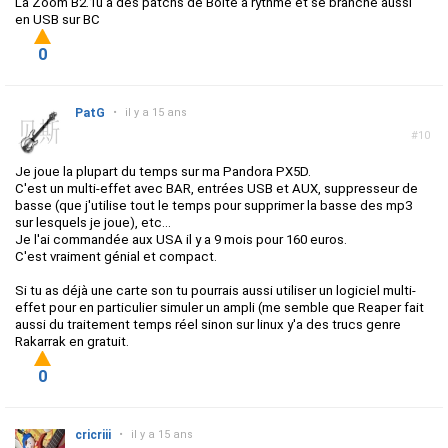
La Zoom B2.1u a des patchs de Boite à rythme et se branche aussi
en USB sur BC
0
PatG
•
il y a 15 ans
#10
Je joue la plupart du temps sur ma Pandora PX5D.
C'est un multi-effet avec BAR, entrées USB et AUX, suppresseur de
basse (que j'utilise tout le temps pour supprimer la basse des mp3
sur lesquels je joue), etc...
Je l'ai commandée aux USA il y a 9 mois pour 160 euros.
C'est vraiment génial et compact.
Si tu as déjà une carte son tu pourrais aussi utiliser un logiciel multi-
effet pour en particulier simuler un ampli (me semble que Reaper fait
aussi du traitement temps réel sinon sur linux y'a des trucs genre
Rakarrak en gratuit.
0
cricriii
•
il y a 15 ans