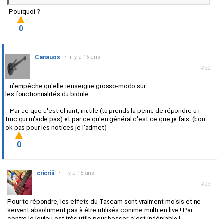
Pourquoi ?
0
Canauos
•
il y a 15 ans
#22
_ n’empêche qu'elle renseigne grosso-modo sur
les fonctionnalités du bidule
_ Par ce que c'est chiant, inutile (tu prends la peine de répondre un
truc qui m'aide pas) et par ce qu'en général c'est ce que je fais. (bon
ok pas pour les notices je l'admet)
0
cricriii
•
il y a 15 ans
#23
Pour te répondre, les effets du Tascam sont vraiment moisis et ne
servent absolument pas à être utilisés comme multi en live ! Par
contre le joujou est très utile pour bosser, c'est indéniable !