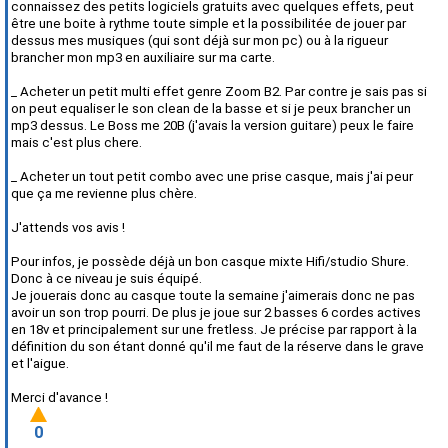
connaissez des petits logiciels gratuits avec quelques effets, peut
être une boite à rythme toute simple et la possibilitée de jouer par
dessus mes musiques (qui sont déjà sur mon pc) ou à la rigueur
brancher mon mp3 en auxiliaire sur ma carte.
_ Acheter un petit multi effet genre Zoom B2. Par contre je sais pas si
on peut equaliser le son clean de la basse et si je peux brancher un
mp3 dessus. Le Boss me 20B (j'avais la version guitare) peux le faire
mais c'est plus chere.
_ Acheter un tout petit combo avec une prise casque, mais j'ai peur
que ça me revienne plus chère.
J'attends vos avis !
Pour infos, je possède déjà un bon casque mixte Hifi/studio Shure.
Donc à ce niveau je suis équipé.
Je jouerais donc au casque toute la semaine j'aimerais donc ne pas
avoir un son trop pourri. De plus je joue sur 2 basses 6 cordes actives
en 18v et principalement sur une fretless. Je précise par rapport à la
définition du son étant donné qu'il me faut de la réserve dans le grave
et l'aigue.
Merci d'avance !
0