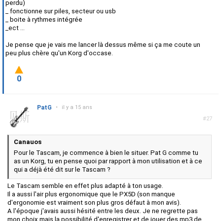
perdu)
_ fonctionne sur piles, secteur ou usb
_ boite à rythmes intégrée
_ect ...
Je pense que je vais me lancer là dessus même si ça me coute un
peu plus chère qu'un Korg d'occase.
0
PatG
•
il y a 15 ans
#27
Canauos
Pour le Tascam, je commence à bien le situer. Pat G comme tu
as un Korg, tu en pense quoi par rapport à mon utilisation et à ce
qui a déjà été dit sur le Tascam ?
Le Tascam semble en effet plus adapté à ton usage.
Il a aussi l'air plus ergonomique que le PX5D (son manque
d'ergonomie est vraiment son plus gros défaut à mon avis).
A l'époque j'avais aussi hésité entre les deux. Je ne regrette pas
mon choix mais la possibilité d'enregistrer et de jouer des mp3 de