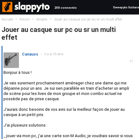
Sweepyto Guitare
208 connectés
>
>
>
Accueil
Forum
Amplis
Jouer au casque sur pc ou sr un multi effet
Jouer au casque sur pc ou sr un multi
effet
Canauos
•
il y a 15 ans
#1
Bonjour à tous !
Je vais surement prochainement aménager chez une dame qui me
dépanne pour un ans. Je sui sen parallèle en train d'acheter un ampli
de scène pour les lives de mon groupe et mon combo actuel ne
possède pas de prise casque.
J'aurais donc besoins de vos avis sur la meilleur façon de jouer au
casque à un petit prix.
J'ai plusieurs solutions :
_ jouer via mon pc, j'ai une carte son M Audio, je voudrais savoir si vous