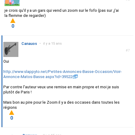
je crois qu'il y a un gars qui vend un zoom sur le fofo (pas sur ,j'ai
la flemme de regarder)
0
Canauos
•
il y a 15 ans
#7
Oui
http://www.slappyto.net/Petites-Annonces-Basse-Occasion/Voir-
Annonce-Matos-Basse.aspx?id=39522
Par contre l'auteur veux une remise en main propre et moi je suis
plutôt de Paris !
Mais bon au pire pour le Zoom il y a des occases dans toutes les
régions
0