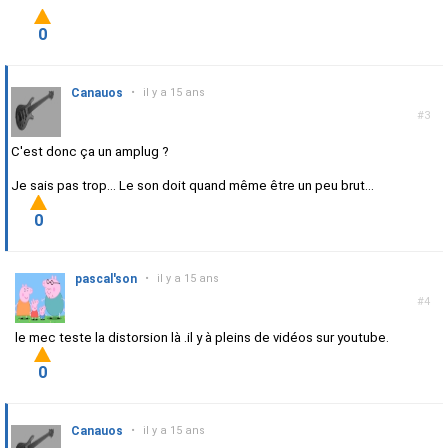
0
Canauos
•
il y a 15 ans
#3
C'est donc ça un amplug ?
Je sais pas trop... Le son doit quand même être un peu brut...
0
pascal'son
•
il y a 15 ans
#4
le mec teste la distorsion là .il y à pleins de vidéos sur youtube.
0
Canauos
•
il y a 15 ans