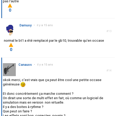
pas l'autre
0
Damuoy
•
il y a 15 ans
#13
normal le bt1 a été remplacé par le gb10, trouvable qu'en occase
0
Canauos
•
il y a 15 ans
#14
okok merci, c'est vrais que ça peut être cool une petite occase
généreuse
Et donc concrètement ça marche comment ?
On dirait une sorte de multi effet en fait, où comme un logiciel de
simulation mais en version non virtuelle.
Il y a des boites à rythme ?
Que peut on faire ?
Les effets sont bon, correctes, pourris ?