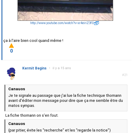
http://www.youtube.com/watch?v=xr4eiriZ3f0
ça à l'aire bien cool quand même !
0
Kermit Begins
•
il y a 15 ans
#21
Canauos
Je te signale au passage que j'ai lue la fiche technique thomann
avant d'éditer mon message pour dire que ça me semble être du
matos sympas.
La fiche thomann on s'en fout.
Canauos
(par pitier, évite les "recherche" et les "regarde la notice")