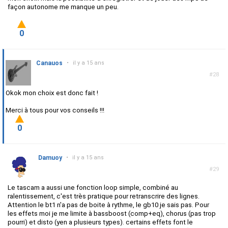
façon autonome me manque un peu.
0
Canauos
•
il y a 15 ans
#28
Okok mon choix est donc fait !
Merci à tous pour vos conseils !!!
0
Damuoy
•
il y a 15 ans
#29
Le tascam a aussi une fonction loop simple, combiné au
ralentissement, c'est très pratique pour retranscrire des lignes.
Attention le bt1 n'a pas de boite à rythme, le gb10 je sais pas. Pour
les effets moi je me limite à bassboost (comp+eq), chorus (pas trop
pourri) et disto (yen a plusieurs types). certains effets font le