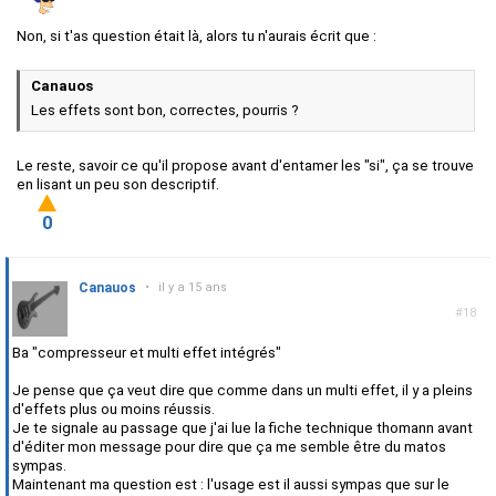
Non, si t'as question était là, alors tu n'aurais écrit que :
Canauos
Les effets sont bon, correctes, pourris ?
Le reste, savoir ce qu'il propose avant d'entamer les "si", ça se trouve
en lisant un peu son descriptif.
0
Canauos
•
il y a 15 ans
#18
Ba "compresseur et multi effet intégrés"
Je pense que ça veut dire que comme dans un multi effet, il y a pleins
d'effets plus ou moins réussis.
Je te signale au passage que j'ai lue la fiche technique thomann avant
d'éditer mon message pour dire que ça me semble être du matos
sympas.
Maintenant ma question est : l'usage est il aussi sympas que sur le