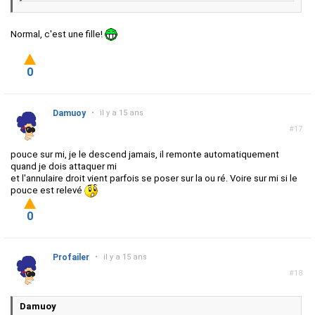
Normal, c'est une fille!
0
Damuoy
•
il y a 15 ans
#17
pouce sur mi, je le descend jamais, il remonte automatiquement
quand je dois attaquer mi
et l'annulaire droit vient parfois se poser sur la ou ré. Voire sur mi si le
pouce est relevé
0
Profailer
•
il y a 15 ans
#18
Damuoy