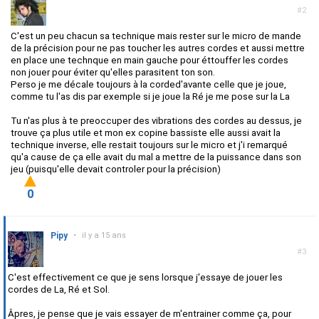
#2
C'est un peu chacun sa technique mais rester sur le micro de mande
de la précision pour ne pas toucher les autres cordes et aussi mettre
en place une technque en main gauche pour éttouffer les cordes
non jouer pour éviter qu'elles parasitent ton son.
Perso je me décale toujours à la corded'avante celle que je joue,
comme tu l'as dis par exemple si je joue la Ré je me pose sur la La
Tu n'as plus à te preoccuper des vibrations des cordes au dessus, je
trouve ça plus utile et mon ex copine bassiste elle aussi avait la
technique inverse, elle restait toujours sur le micro et j'i remarqué
qu'a cause de ça elle avait du mal a mettre de la puissance dans son
jeu (puisqu'elle devait controler pour la précision)
0
Pipy
•
il y a 15 ans
#3
C'est effectivement ce que je sens lorsque j'essaye de jouer les
cordes de La, Ré et Sol.
Âpres, je pense que je vais essayer de m'entrainer comme ça, pour