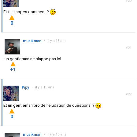
#20
Et tu slappes comment ?
0
musikman
•
il y a 15 ans
#21
un gentleman ne slappe pas lol
+1
Pipy
•
il y a 15 ans
#22
Et un gentleman pro de l'eludation de questions ?
0
musikman
•
il y a 15 ans