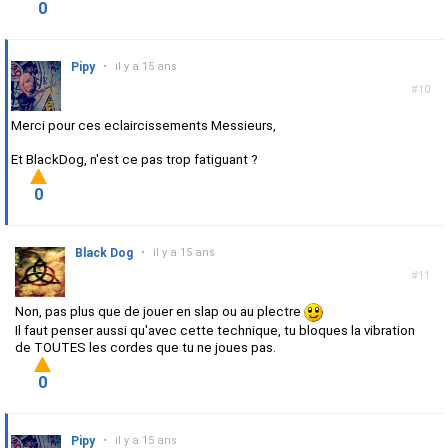
0
Pipy
•
il y a 15 ans
#10
Merci pour ces eclaircissements Messieurs,
Et BlackDog, n'est ce pas trop fatiguant ?
0
Black Dog
•
il y a 15 ans
#11
Non, pas plus que de jouer en slap ou au plectre
Il faut penser aussi qu'avec cette technique, tu bloques la vibration
de TOUTES les cordes que tu ne joues pas.
0
Pipy
•
il y a 15 ans