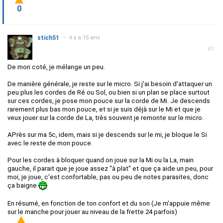
0
stich51
•
il y a 15 ans
#7
De mon coté, je mélange un peu.
De manière générale, je reste sur le micro. Si j'ai besoin d'attaquer un
peu plus les cordes de Ré ou Sol, ou bien si un plan se place surtout
sur ces cordes, je pose mon pouce sur la corde de Mi. Je descends
rarement plus bas mon pouce, et si je suis déjà sur le Mi et que je
veux jouer sur la corde de La, très souvent je remonte sur le micro.
APrès sur ma 5c, idem, mais si je descends sur le mi, je bloque le Si
avec le reste de mon pouce.
Pour les cordes à bloquer quand on joue sur la Mi ou la La, main
gauche, il parait que je joue assez "à plat" et que ça aide un peu, pour
moi, je joue, c'est confortable, pas ou peu de notes parasites, donc
ça baigne
En résumé, en fonction de ton confort et du son (Je m'appuie même
sur le manche pour jouer au niveau de la frette 24 parfois)