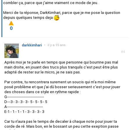
combler ça, parce que j'aime vraiment ce mode de jeu.
Merci de ta réponse, DarkKimhari, parce que je me pose la question
depuis quelques temps deja
0
darkkimhari
•
il y a 15 ans
#4
Après moi je te parle en temps que personne qui bourrine pas mal
main droite, en jouant des trucs plus tranquils c'est peut être plus
adapté de rester sur le micro, je ne sais pas.
Par contre, tu rencontrera surement un soucis qui m'a moi même
posé problème et que j'ai dû bosser serieusement c'est pour jouer
des choses dans ce style en rythme rapide :
G--------------------------------
D---3 - 3 - 3 - 3 - 5 - 5 - 5 - 5
A-------------------------------
E-1 - 1 - 1 - 1 - 3 - 3 - 3 - 3
Car tu n'aura pas le temps de decaler à chaque note pour jouer ta
corde de ré. Mais bon, en le bossant un peu cette exeption passe