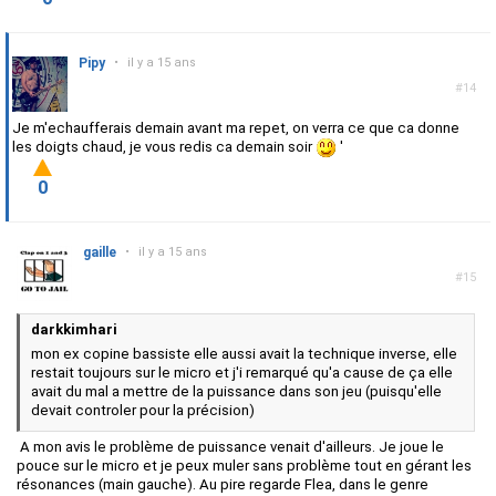
Pipy
•
il y a 15 ans
#14
Je m'echaufferais demain avant ma repet, on verra ce que ca donne
les doigts chaud, je vous redis ca demain soir
'
0
gaille
•
il y a 15 ans
#15
darkkimhari
mon ex copine bassiste elle aussi avait la technique inverse, elle
restait toujours sur le micro et j'i remarqué qu'a cause de ça elle
avait du mal a mettre de la puissance dans son jeu (puisqu'elle
devait controler pour la précision)
A mon avis le problème de puissance venait d'ailleurs. Je joue le
pouce sur le micro et je peux muler sans problème tout en gérant les
résonances (main gauche). Au pire regarde Flea, dans le genre