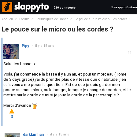
Sweepyto Guitare
210 connectés
>
>
>
Accueil
Forum
Techniques de Basse
Le pouce sur le micro ou les cordes ?
Le pouce sur le micro ou les cordes ?
Pipy
•
il y a 15 ans
#1
Salut les basseux !
Voila, j'ai commencé la basse il y a un an, et pour un morceau (Home
de 3 days grace) j'ai du prendre plus de vitesse que d'habitude, j'en
suis venu a me poser la question : Est ce que je dois garder mon
pouce sur mon micro, ou le bouger, lorsque je change de cordes, et le
mettre sur la corde de mi si je joue la corde de la par exemple ?
Merci d'avance
0
darkkimhari
•
il y a 15 ans