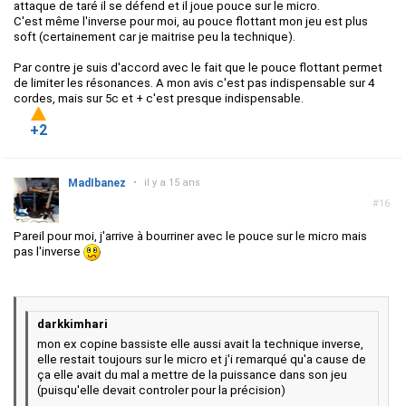
attaque de taré il se défend et il joue pouce sur le micro.
C'est même l'inverse pour moi, au pouce flottant mon jeu est plus
soft (certainement car je maitrise peu la technique).
Par contre je suis d'accord avec le fait que le pouce flottant permet
de limiter les résonances. A mon avis c'est pas indispensable sur 4
cordes, mais sur 5c et + c'est presque indispensable.
+2
MadIbanez
•
il y a 15 ans
#16
Pareil pour moi, j'arrive à bourriner avec le pouce sur le micro mais
pas l'inverse
darkkimhari
mon ex copine bassiste elle aussi avait la technique inverse,
elle restait toujours sur le micro et j'i remarqué qu'a cause de
ça elle avait du mal a mettre de la puissance dans son jeu
(puisqu'elle devait controler pour la précision)