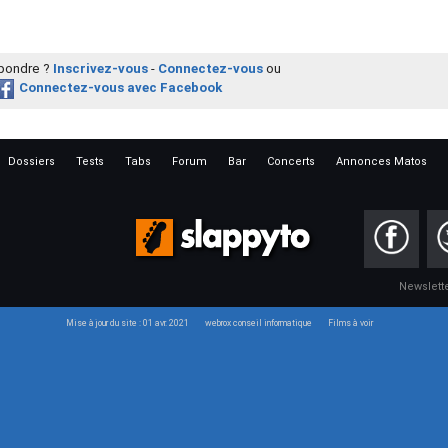
épondre ?
Inscrivez-vous
-
Connectez-vous
ou
Connectez-vous avec Facebook
Dossiers
Tests
Tabs
Forum
Bar
Concerts
Annonces Matos
Newslett
Mise à jour du site : 01 avr. 2021
webrox conseil informatique
Films à voir