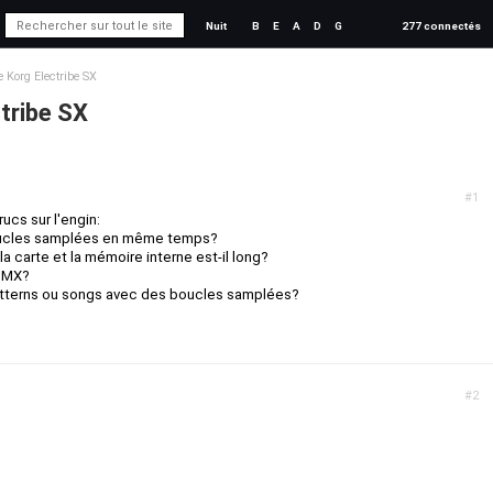
Nuit
B
E
A
D
G
277 connectés
e Korg Electribe SX
ctribe SX
#1
ucs sur l'engin:
boucles samplées en même temps?
a carte et la mémoire interne est-il long?
a MX?
tterns ou songs avec des boucles samplées?
#2