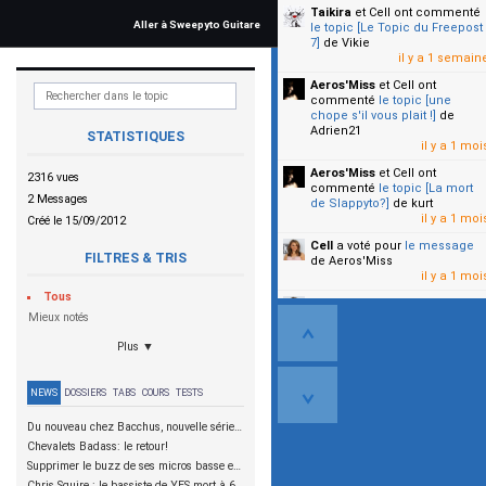
Taikira
et Cell
ont commenté
Aller à Sweepyto Guitare
le topic [Le Topic du Freepost
7]
de Vikie
il y a 1 semain
Aeros'Miss
et Cell
ont
commenté
le topic [une
chope s'il vous plait !]
de
Adrien21
STATISTIQUES
il y a 1 moi
Aeros'Miss
et Cell
ont
2316 vues
commenté
le topic [La mort
2 Messages
de Slappyto?]
de kurt
il y a 1 moi
Créé le 15/09/2012
Cell
a voté pour
le message
FILTRES & TRIS
de Aeros'Miss
il y a 1 moi
Tous
Cell
a voté pour
le message
Mieux notés
de Malicia
il y a 1 moi
Plus ▼
▼
NEWS
DOSSIERS
TABS
COURS
TESTS
Du nouveau chez Bacchus, nouvelle série SCD
Chevalets Badass: le retour!
Supprimer le buzz de ses micros basse en reliant les aimants à la masse
Chris Squire : le bassiste de YES mort à 67 ans