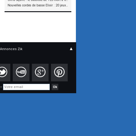
Nouvelles cordes de basse Elixir : 20 jeux à tester !
▲
Annonces Zik
er