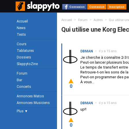
Connexion
Connexion
Inscription
>
>
>
Accueil
Forum
Autres
Qui utilise un
Accueil
News
Qui utilise une Korg Ele
Tests
Cours
Tablatures
DBMAN
•
il y a 15 ans
Dossiers
Je cherche à connaître 2-3 tr
Peut-on lancer plusieurs 
SlappytoZine
Le temps de transfert entre l
Retrouve-t-on les sons de l
Forum
Peut-on programmer des pa
Bar
À vous...
0
Concerts
Annonces Matos
Annonces Musiciens
DBMAN
•
il y a 15 ans
up!!
Plus ▼
0