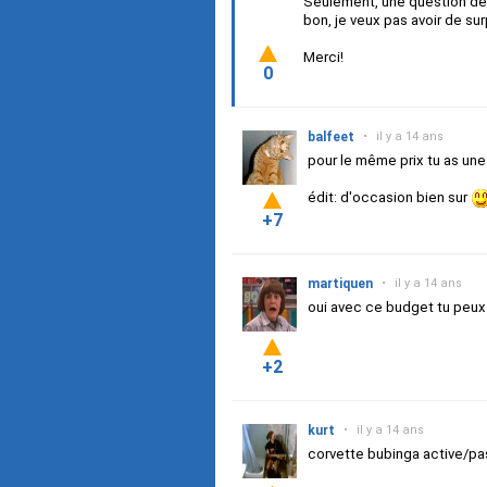
Seulement, une question de
bon, je veux pas avoir de sur
Merci!
0
balfeet
•
il y a 14 ans
pour le même prix tu as une
édit: d'occasion bien sur
+7
martiquen
•
il y a 14 ans
oui avec ce budget tu peux
+2
kurt
•
il y a 14 ans
corvette bubinga active/pas