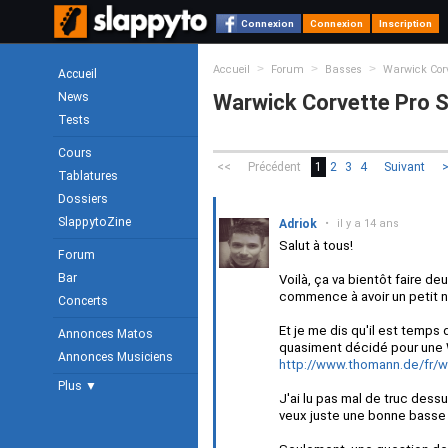
Connexion
Connexion
Inscription
>
>
>
Accueil
Forum
Basses
Warwick Corve
Accueil
News
Warwick Corvette Pro Se
Tests
Cours
<<
Précédent
1
2
3
4
Suivant
Tablatures
Dossiers
SlappytoZine
Adriok
•
il y a 14 ans
Salut à tous!
Forum
Bar
Voilà, ça va bientôt faire d
commence à avoir un petit ni
Concerts
Et je me dis qu'il est temps
Annonces Matos
quasiment décidé pour une W
Annonces Musiciens
http://www.thomann.de/fr/w
Plus ▼
J'ai lu pas mal de truc dessu
veux juste une bonne basse q