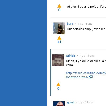
et plus 1 pour le poids : j'
0
kurt
•
il y a 14 ans
Sur certains ampli, avec les 
+1
Adriok
•
il y a 14 ans
Sinon, il y a celle-ci qui a l'
verra:
http://fr.audiofanzine.com/b
rosewood/avis/
0
guyal
•
il y a 14 ans