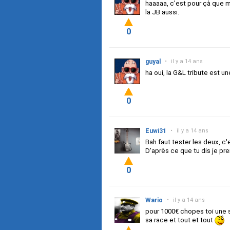
haaaaa, c'est pour çà que m
la JB aussi.
0
guyal
•
il y a 14 ans
ha oui, la G&L tribute est un
0
Euwi31
•
il y a 14 ans
Bah faut tester les deux, c
D'après ce que tu dis je pre
0
Wario
•
il y a 14 ans
pour 1000€ chopes toi une 
sa race et tout et tout