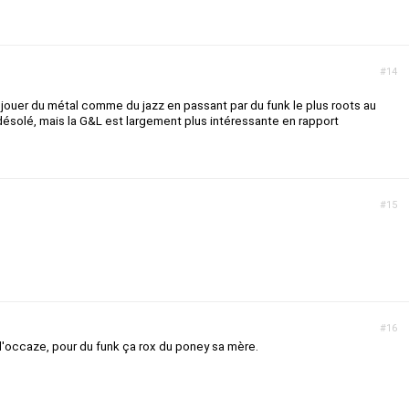
#14
t jouer du métal comme du jazz en passant par du funk le plus roots au
 désolé, mais la G&L est largement plus intéressante en rapport
#15
#16
d'occaze, pour du funk ça rox du poney sa mère.