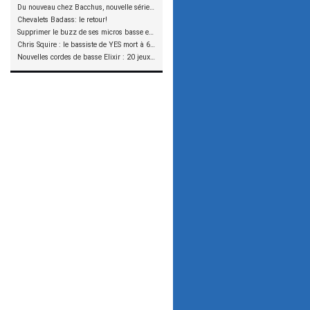
Du nouveau chez Bacchus, nouvelle série SCD
Chevalets Badass: le retour!
Supprimer le buzz de ses micros basse en reliant les aimants à la masse
Chris Squire : le bassiste de YES mort à 67 ans
Nouvelles cordes de basse Elixir : 20 jeux à tester !