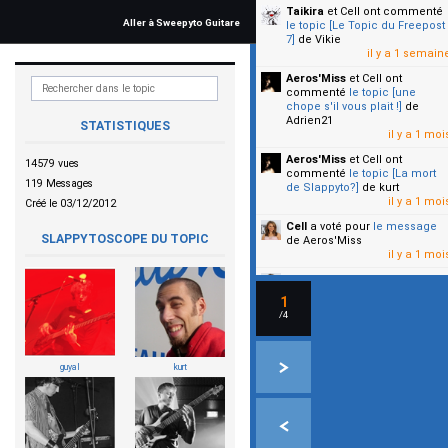
Taikira
et Cell
ont commenté
Aller à Sweepyto Guitare
le topic [Le Topic du Freepost
7]
de Vikie
il y a 1 semain
Aeros'Miss
et Cell
ont
commenté
le topic [une
chope s'il vous plait !]
de
Adrien21
STATISTIQUES
il y a 1 moi
Aeros'Miss
et Cell
ont
14579 vues
commenté
le topic [La mort
119 Messages
de Slappyto?]
de kurt
il y a 1 moi
Créé le 03/12/2012
Cell
a voté pour
le message
SLAPPYTOSCOPE DU TOPIC
de Aeros'Miss
il y a 1 moi
Cell
a voté pour
le message
de Malicia
1
il y a 1 moi
/4
▼
guyal
kurt