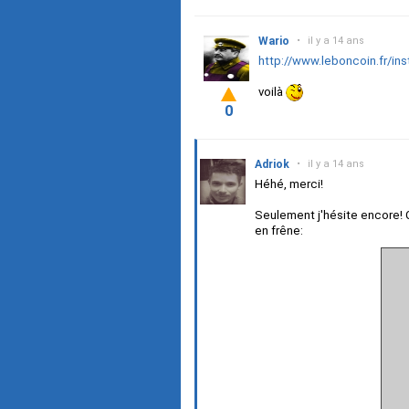
Wario
•
il y a 14 ans
http://www.leboncoin.fr/i
voilà
0
Adriok
•
il y a 14 ans
Héhé, merci!
Seulement j'hésite encore! C
en frêne: