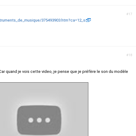
#17
nstruments_de_musique/375493903.htm?ca=12_s
#18
ar quand je vois cette video, je pense que je préfère le son du modèle