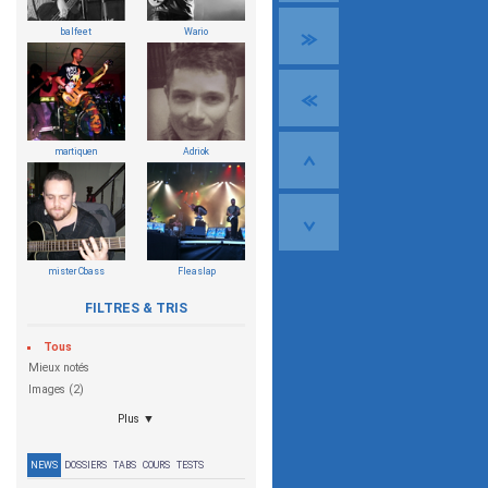
balfeet
Wario
martiquen
Adriok
mister Cbass
Fleaslap
FILTRES & TRIS
Tous
Mieux notés
Images (2)
Plus ▼
NEWS
DOSSIERS
TABS
COURS
TESTS