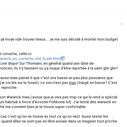
#5
 il ya moye nde trouver mieux... Je me suis décidé à monter mon budget
 corvette, celle-ci:
warwick_ps_corvette_std_4_ash.htm
core dispo! Sur Thomann, en général quand une date de
cée, ils s'y tiennent ou ça risque d'être reportée à la saint glin glin?
é aussi mais parrait-il que c'est une basse un peu plus puissante que
'ai cru lire sur le forum). Le son n'est pas
trop
chargé en basse? C'est
i reproche.
n Warwick mais j'avoue que je vois pas trop ce qui le rend si spécial
uis habitué à force d'écouter Fishbone lol). J'ai testé des warwick en
he me convient bien je le trouve super confortable.
ccaz c'est qu'on ne trouve as tout ce qu'on veut. Aussi tester les
le quand elles ne sont pas en libre essaie dans un magasin tout proche.