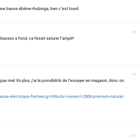
ai une basse ébène+bubinga, ben c'est lourd.
#8
basses a fond, ca fesait saturer l'ampli!!
#9
air pas mal. En plus, j'ai la possibilité de l'essayer en magasin, donc on
asse-electrique-frettee/g-l/tribute-l-series-l-2000-premium-natural-
#10