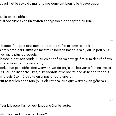
gasin, et le style de manche me convient bien je le trouve super
ur la basse idéale:
s si possible avec un switch actif/passif, et adaptée au funk!
#6
n basse, faut pas tout mettre a fond, sauf si tu aime le punk lol
 probleme car il suffit de mettre le bouton basse a midi, ou un peu plus.
ive, yaura plus de soucis.
 basse c'est son poids. Si tu es chetif ca va etre galère si ta des répètes
as de soucis de dos no soucy.
lui que je préfére des warwick. Je dit ca j'ai du les voir 8 fois en live et
et j'ai une infinette. Bref, si le confort et le son te conviennent, fonce. Si
en je suis étonné que tu en ai pas encore une lol.
peut tester les spectors (plus clair/metalique que warwick en général)
#7
 sur la basse. l'ampli est là pour gérer le reste.
plutot les mediums à fond, non?