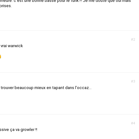
meure: c'est une bonne basse pour le funk?! Je me doute que oui mais
prises.
#2
 vrai warwick
#3
 trouver beaucoup mieux en tapant dans l'occaz...
#4
sive ça va growler !!