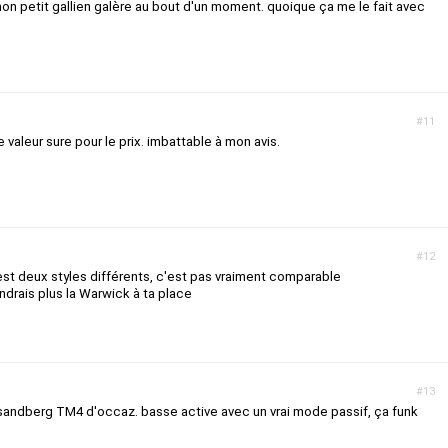
on petit gallien galère au bout d'un moment. quoique ça me le fait avec
#11
e valeur sure pour le prix. imbattable à mon avis.
#12
'est deux styles différents, c'est pas vraiment comparable
ndrais plus la Warwick à ta place
#13
sandberg TM4 d'occaz. basse active avec un vrai mode passif, ça funk