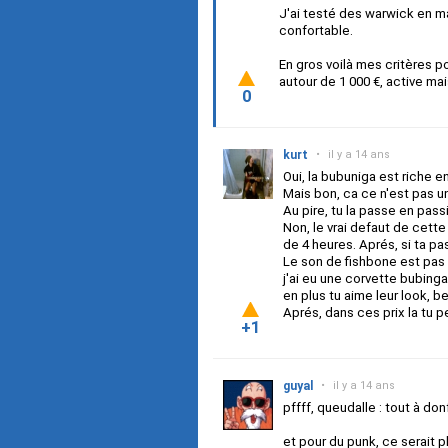
J'ai testé des warwick en ma
confortable.
En gros voilà mes critères po
autour de 1 000 €, active mai
0
kurt
•
il y a 14 ans
Oui, la bubuniga est riche e
Mais bon, ca ce n'est pas un
Au pire, tu la passe en pass
Non, le vrai defaut de cette
de 4 heures. Aprés, si ta p
Le son de fishbone est pas ce
j'ai eu une corvette bubinga 
en plus tu aime leur look, b
Aprés, dans ces prix la tu 
+1
guyal
•
il y a 14 ans
pffff, queudalle : tout à donf
et pour du punk, ce serait 