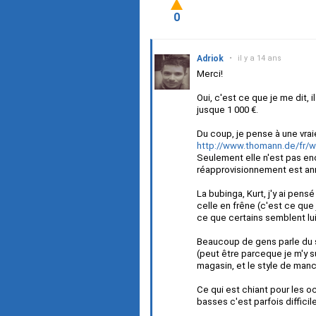
0
Adriok
•
il y a 14 ans
Merci!
Oui, c'est ce que je me dit,
jusque 1 000 €.
Du coup, je pense à une vraie
http://www.thomann.de/fr/
Seulement elle n'est pas en
réapprovisionnement est annon
La bubinga, Kurt, j'y ai pens
celle en frêne (c'est ce que j
ce que certains semblent lu
Beaucoup de gens parle du so
(peut être parceque je m'y s
magasin, et le style de manc
Ce qui est chiant pour les o
basses c'est parfois diffici