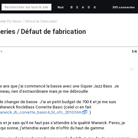
Nuit
B
E
A
D
G
305 connectés
tte Pro Series / Défaut de fabrication
ries / Défaut de fabrication
>>
1/4
#1
eux ans que j'ai commencé la basse avec une Squier Jazz Bass. Je
veau, rien d'extraordinaire mais je me débrouille.
 de changer de basse. J'ai un petit budget de 700 € et je me suis
arwick RockBass Corvette Basic (celel ci en fait:
arwick_rb_corvette_basic4_bl_ofc_2010.htm
)
s et je sais qu'il ne faut pas s'attendre à la qualité Warwick. Perso, je
ui sonne, j'attendrai avant de m'offrir du haut de gamme.