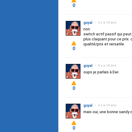
0
guyal
•
il y a 14 ans
non.
switch actif passif qui peu
plus claquant pour ce prix.
qualité/prix et versatile.
0
guyal
•
il y a 14 ans
oups je parlais à Ewi
0
guyal
•
il y a 14 ans
mais oui, une bonne sandy 
0