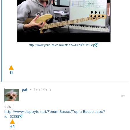
http://www.youtube.com/watch?v=XueSfYBYI3c
0
pat
•
il y a 14 ans
#2
salut,
http://www.slappyto.net/Forum-Basse/Topic-Basse.aspx?
id=5238
+1