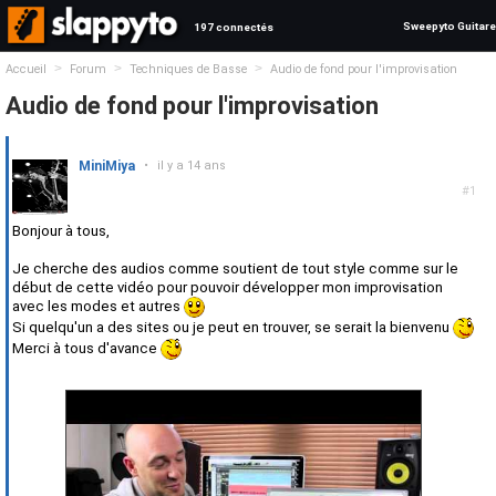
Sweepyto Guitare
197 connectés
>
>
>
Accueil
Forum
Techniques de Basse
Audio de fond pour l'improvisation
Audio de fond pour l'improvisation
MiniMiya
•
il y a 14 ans
#1
Bonjour à tous,
Je cherche des audios comme soutient de tout style comme sur le
début de cette vidéo pour pouvoir développer mon improvisation
avec les modes et autres
Si quelqu'un a des sites ou je peut en trouver, se serait la bienvenu
Merci à tous d'avance