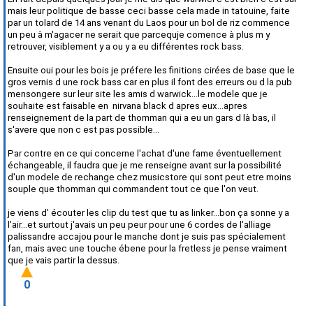
mais leur politique de basse ceci basse cela made in tatouine, faite
par un tolard de 14 ans venant du Laos pour un bol de riz commence
un peu à m'agacer ne serait que parcequje comence à plus m y
retrouver, visiblement y a ou y a eu différentes rock bass.
Ensuite oui pour les bois je préfere les finitions cirées de base que le
gros vernis d une rock bass car en plus il font des erreurs ou d la pub
mensongere sur leur site les amis d warwick...le modele que je
souhaite est faisable en nirvana black d apres eux...apres
renseignement de la part de thomman qui a eu un gars d là bas, il
s'avere que non c est pas possible...
Par contre en ce qui concerne l'achat d'une fame éventuellement
échangeable, il faudra que je me renseigne avant sur la possibilité
d'un modele de rechange chez musicstore qui sont peut etre moins
souple que thomman qui commandent tout ce que l'on veut.
je viens d' écouter les clip du test que tu as linker...bon ça sonne y a
l'air...et surtout j'avais un peu peur pour une 6 cordes de l'alliage
palissandre accajou pour le manche dont je suis pas spécialement
fan, mais avec une touche ébene pour la fretless je pense vraiment
que je vais partir la dessus.
0