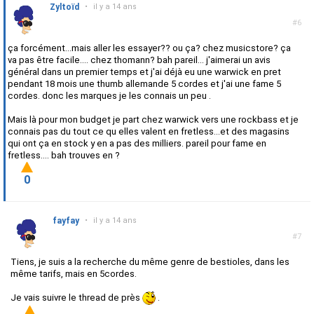
Zyltoïd
•
il y a 14 ans
#6
ça forcément...mais aller les essayer?? ou ça? chez musicstore? ça
va pas être facile.... chez thomann? bah pareil... j'aimerai un avis
général dans un premier temps et j'ai déjà eu une warwick en pret
pendant 18 mois une thumb allemande 5 cordes et j'ai une fame 5
cordes. donc les marques je les connais un peu .
Mais là pour mon budget je part chez warwick vers une rockbass et je
connais pas du tout ce qu elles valent en fretless...et des magasins
qui ont ça en stock y en a pas des milliers. pareil pour fame en
fretless.... bah trouves en ?
0
fayfay
•
il y a 14 ans
#7
Tiens, je suis a la recherche du même genre de bestioles, dans les
même tarifs, mais en 5cordes.
Je vais suivre le thread de près
.