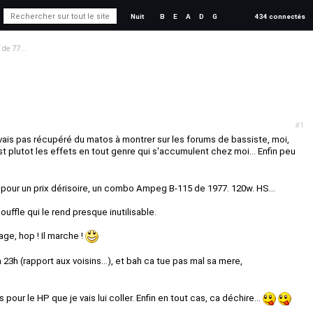
Nuit
B
E
A
D
G
434 connectés
de 77...
#1
vais pas récupéré du matos à montrer sur les forums de bassiste, moi,
 plutot les effets en tout genre qui s'accumulent chez moi... Enfin peu
 pour un prix dérisoire, un combo Ampeg B-115 de 1977. 120w. HS...
ouffle qui le rend presque inutilisable.
ge, hop ! Il marche !
a 23h (rapport aux voisins...), et bah ca tue pas mal sa mere,
 pour le HP que je vais lui coller. Enfin en tout cas, ca déchire...