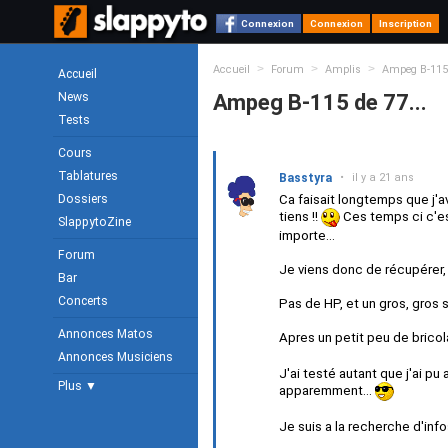
Connexion
Connexion
Inscription
>
>
>
Accueil
Forum
Amplis
Ampeg B-115 
Accueil
News
Ampeg B-115 de 77...
Tests
Cours
Tablatures
Basstyra
•
il y a 21 ans
Dossiers
Ca faisait longtemps que j'a
tiens !!
Ces temps ci c'est
SlappytoZine
importe...
Forum
Je viens donc de récupérer,
Bar
Concerts
Pas de HP, et un gros, gros s
Annonces Matos
Apres un petit peu de bricola
Annonces Musiciens
J'ai testé autant que j'ai pu 
Plus ▼
apparemment...
Je suis a la recherche d'infos