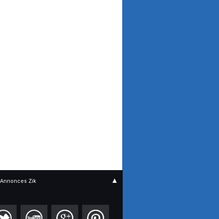
▲
Annonces Zik