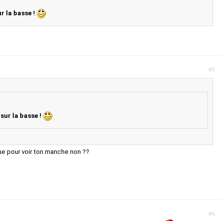
r la basse !
#5
sur la basse !
que pour voir ton manche non ??
#6