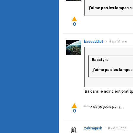
j'aime pas les lampes su
0
bassaddict
•
il y a 21 ans
Basstyra
j'aime pas les lampes 
Ba dans le noir c'est prati
-----> ça yé jsuis pu là .
0
zekragash
•
il y a 21 ans