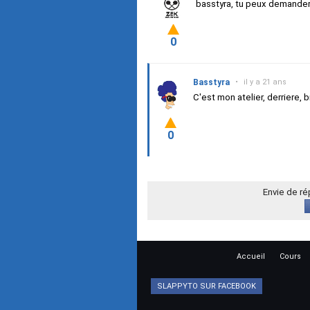
basstyra, tu peux demander
0
Basstyra
•
il y a 21 ans
C'est mon atelier, derriere, 
0
Envie de r
Accueil
Cours
SLAPPYTO SUR FACEBOOK