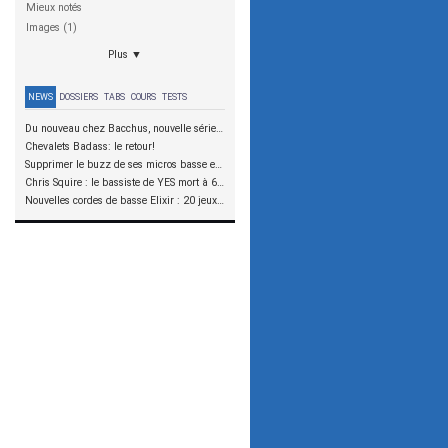
Mieux notés
Images (1)
Plus ▼
NEWS
DOSSIERS
TABS
COURS
TESTS
Du nouveau chez Bacchus, nouvelle série SCD
Chevalets Badass: le retour!
Supprimer le buzz de ses micros basse en reliant les aimants à la masse
Chris Squire : le bassiste de YES mort à 67 ans
Nouvelles cordes de basse Elixir : 20 jeux à tester !