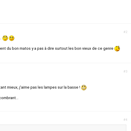
#2
..
nt du bon matos y a pas à dire surtout les bon vieux de ce genre
#3
tant mieux, j'aime pas les lampes sur la basse !
combrant...
#4