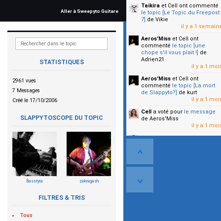
Taikira
et Cell
ont commenté
Aller à Sweepyto Guitare
le topic [Le Topic du Freepost
7]
de Vikie
il y a 1 semain
Aeros'Miss
et Cell
ont
commenté
le topic [une
chope s'il vous plait !]
de
Adrien21
STATISTIQUES
il y a 1 moi
Aeros'Miss
et Cell
ont
2961 vues
commenté
le topic [La mort
7 Messages
de Slappyto?]
de kurt
il y a 1 moi
Créé le 17/10/2006
Cell
a voté pour
le message
SLAPPYTOSCOPE DU TOPIC
de Aeros'Miss
il y a 1 moi
Cell
a voté pour
le message
de Malicia
il y a 1 moi
▼
Basstyra
zekragash
FILTRES & TRIS
Tous