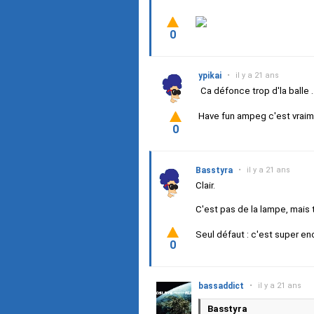
0
ypikai
•
il y a 21 ans
Ca défonce trop d'la balle .
Have fun ampeg c'est vraime
0
Basstyra
•
il y a 21 ans
Clair.
C'est pas de la lampe, mais 
Seul défaut : c'est super en
0
bassaddict
•
il y a 21 ans
Basstyra