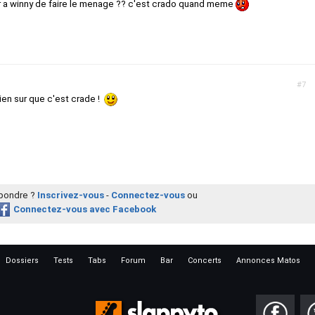
 a winny de faire le menage ?? c'est crado quand meme
#7
bien sur que c'est crade !
épondre ?
Inscrivez-vous
-
Connectez-vous
ou
Connectez-vous avec Facebook
Dossiers
Tests
Tabs
Forum
Bar
Concerts
Annonces Matos