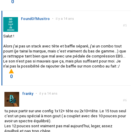
0
FoundOfMusitro
•
il y a 14 ans
#5
Salut !
Alors j'ai pas un stack avec tête et baffle séparé, j'ai un combo tout
pourri (je tairai la marque, mais c'est vraiment du bas de gamme...) que
je rattrappe tant bien que mal avec une pédale de compréssion EBS...
Le son n'est pas si mauvais que ça, mais plus suffisant pour moi. Je
n'ai pas la possibilité de rajouter de baffle sur mon combo au fait :/
0
franky
•
il y a 14 ans
#6
tu peux partir sur une config 1x12+ tête ou 2x10+tête. Le 15 tous seul
c'est un peu spécial à mon gout ( a couplet avec des 10 pouces pour
avoir un spectre équilibré).
Les 12 pouces sont vraiment pas mal aujourd'hui, leger, assez
équilbré et pas trop chère.