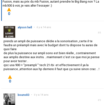
Fusion, mais au prix du mb Fusion, autant prendre le Big Bang non ? La
mb500 à voir, je vais aller l'essayer :)
0
alyson hell
•
il y a 14 ans
#8
prends un ampli de puissance dédie a la sonorisation ,certe il te
faudra un préampli mais avec le budget dont tu dispose tu auras de
quoi faire
de plus la puissance sur ampli sono est bien réelle , contrairement
aux amplis destine aux instru ...maintenant c'est ce que moi je pense
pour avoir tester ..
qsc usa 900 + ''preampli '' tech 21 rbi et effectivement il ya la
puissance ,attention aux hp derriere il faut que ça suive sinon crac ...!
0
bouns83
•
il y a 14 ans
#9