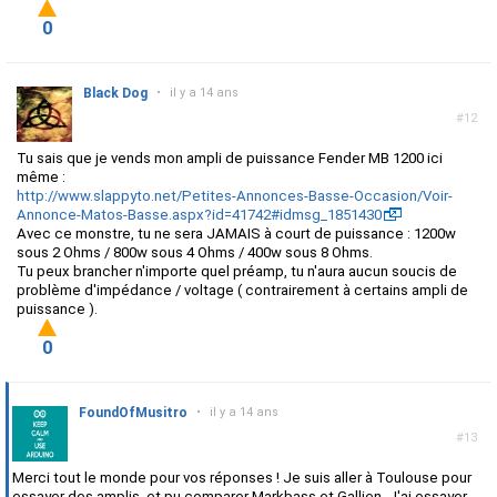
0
Black Dog
•
il y a 14 ans
#12
Tu sais que je vends mon ampli de puissance Fender MB 1200 ici
même :
http://www.slappyto.net/Petites-Annonces-Basse-Occasion/Voir-
Annonce-Matos-Basse.aspx?id=41742#idmsg_1851430
Avec ce monstre, tu ne sera JAMAIS à court de puissance : 1200w
sous 2 Ohms / 800w sous 4 Ohms / 400w sous 8 Ohms.
Tu peux brancher n'importe quel préamp, tu n'aura aucun soucis de
problème d'impédance / voltage ( contrairement à certains ampli de
puissance ).
0
FoundOfMusitro
•
il y a 14 ans
#13
Merci tout le monde pour vos réponses ! Je suis aller à Toulouse pour
essayer des amplis, et pu comparer Markbass et Gallien. J'ai essayer