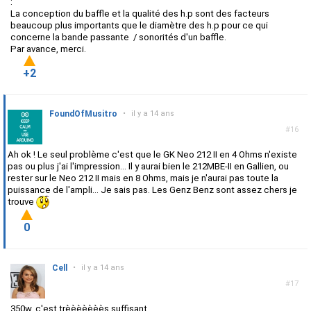
:
La conception du baffle et la qualité des h.p sont des facteurs
beaucoup plus importants que le diamètre des h.p pour ce qui
concerne la bande passante / sonorités d'un baffle.
Par avance, merci.
+2
FoundOfMusitro
•
il y a 14 ans
#16
Ah ok ! Le seul problème c'est que le GK Neo 212 II en 4 Ohms n'existe
pas ou plus j'ai l'impression... Il y aurai bien le 212MBE-II en Gallien, ou
rester sur le Neo 212 II mais en 8 Ohms, mais je n'aurai pas toute la
puissance de l'ampli... Je sais pas. Les Genz Benz sont assez chers je
trouve
0
Cell
•
il y a 14 ans
#17
350w, c'est trèèèèèèès suffisant...