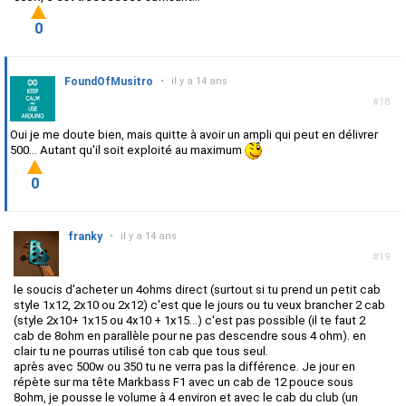
0
FoundOfMusitro
•
il y a 14 ans
#18
Oui je me doute bien, mais quitte à avoir un ampli qui peut en délivrer
500... Autant qu'il soit exploité au maximum
0
franky
•
il y a 14 ans
#19
le soucis d'acheter un 4ohms direct (surtout si tu prend un petit cab
style 1x12, 2x10 ou 2x12) c'est que le jours ou tu veux brancher 2 cab
(style 2x10+ 1x15 ou 4x10 + 1x15...) c'est pas possible (il te faut 2
cab de 8ohm en parallèle pour ne pas descendre sous 4 ohm). en
clair tu ne pourras utilisé ton cab que tous seul.
après avec 500w ou 350 tu ne verra pas la différence. Je jour en
répète sur ma tête Markbass F1 avec un cab de 12 pouce sous
8ohm, je pousse le volume à 4 environ et avec le cab du club (un