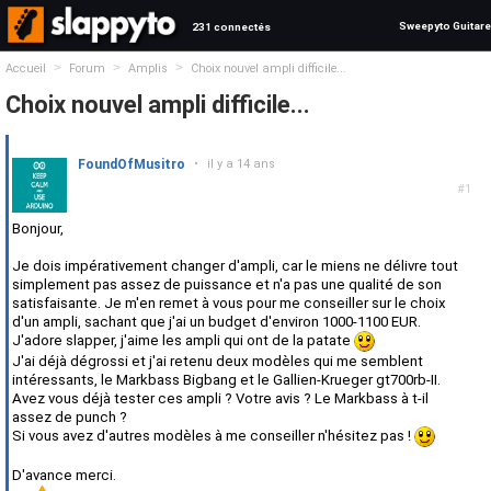
Sweepyto Guitare
231 connectés
>
>
>
Accueil
Forum
Amplis
Choix nouvel ampli difficile...
Choix nouvel ampli difficile...
FoundOfMusitro
•
il y a 14 ans
#1
Bonjour,
Je dois impérativement changer d'ampli, car le miens ne délivre tout
simplement pas assez de puissance et n'a pas une qualité de son
satisfaisante. Je m'en remet à vous pour me conseiller sur le choix
d'un ampli, sachant que j'ai un budget d'environ 1000-1100 EUR.
J'adore slapper, j'aime les ampli qui ont de la patate
J'ai déjà dégrossi et j'ai retenu deux modèles qui me semblent
intéressants, le Markbass Bigbang et le Gallien-Krueger gt700rb-II.
Avez vous déjà tester ces ampli ? Votre avis ? Le Markbass à t-il
assez de punch ?
Si vous avez d'autres modèles à me conseiller n'hésitez pas !
D'avance merci.