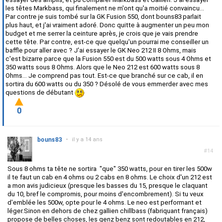
les têtes Markbass, qui finalement ne m'ont qu'a moitié convaincu...
Par contre je suis tombé sur la GK Fusion 550, dont bouns83 parlait
plus haut, et j'ai vraiment adoré. Donc quitte à augmenter un peu mon
budget et me serrer la ceinture après, je crois que je vais prendre
cette tête. Par contre, est-ce que quelqu'un pourrai me conseiller un
baffle pour aller avec ? J'ai essayer le GK Neo 212 II 8 Ohms, mais
c'est bizarre parce que la Fusion 550 est du 500 watts sous 4 Ohms et
350 watts sous 8 Ohms. Alors que le Neo 212 est 600 watts sous 8
Ohms... Je comprend pas tout. Est-ce que branché sur ce cab, il en
sortira du 600 watts ou du 350 ? Désolé de vous emmerder avec mes
questions de débutant
0
bouns83
•
il y a 14 ans
#14
Sous 8 ohms ta tête ne sortira "que" 350 watts, pour en tirer les 500w
il te faut un cab en 4 ohms ou 2 cabs en 8 ohms. Le choix d'un 212 est
a mon avis judicieux (presque les basses du 15, presque le claquant
du 10, bref le compromis, pour moins d'encombrement). Si tu veux
d'emblée les 500w, opte pour le 4 ohms. Le neo est performant et
léger.Sinon en dehors de chez gallien chillbass (fabriquant français)
propose de belles choses, les genz benz sont redoutables en 212,