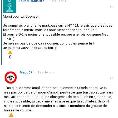
FoundOfMusitro
•
il y a 14 ans
#3
Merci pour ta réponse !
Je comptais brancher le markbass sur le NY 121, je sais que c'est pas
forcément le mieux, mais les sous viennent pas tout seul ! :/
Et pour le GK, le moins cher possible encore une fois, du genre Neo
115 III :)
Je ne sais pas ce que ça va donner, donc qu'en pense tu ?
Je joue sur Jazz Bass US au fait :)
0
Mago67
•
il y a 14 ans
#4
T'as quoi comme ampli et cab actuellement ? Si cela se trouve tu
n'es pas obligé de changer d'ampli, peut-etre que ton cab actuel a un
mauvais rendement, et qu'en changeant de cab ou en en ajoutant un,
si c'est possible, tu peux arriver au niveau que tu souhaites. Sinon il
n'est pas interdit de demander aux autres membres du groupe de
baisser le volume.