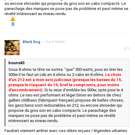
ou encore shroeder qui propose du gros son en cabs compacts. Le
panachage des marques ne pose pas de problème et peut même se
révélé intéressant au niveau rendu.
0
Black Dog
•
il y a 14 ans
#15
bouns83
Sous 8 ohms ta tête ne sortira "que" 350 watts, pour en tirer les
500w il te faut un cab en 4 ohms ou 2 cabs en 8 ohms.
Le choix
d'un 212 est a mon avis judicieux (presque les basses du 15,
presque le claquant du 10, bref le compromis, pour moins
d'encombrement)
. Si tu veux d'emblée les 500w, opte pour le 4
ohms. Le neo est performant et léger.Sinon en dehors de chez
gallien chillbass (fabriquant français) propose de belles choses,
les genz benz sont redoutables en 212, ou encore shroeder qui
propose du gros son en cabs compacts. Le panachage des
marques ne pose pas de problème et peut même se révélé
intéressant au niveau rendu.
Faudrait vraiment arrêter avec ces idées reçues / légendes urbaines