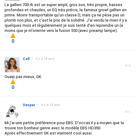
La gallien 700 rb est un super ampli, gros son, très propre, basses
profondes et chaudes, un EQ très précis, le fameux growl gallien en
prime. Moins transportable qu'un classe D, mais ça ne pèse pas un
plomb non plus, et c'est le prix de la solidité. J'ai vendu le mien il y a
quelques mois et régulièrement je suis tenté d'en reprendre un (a
moins que je m'oriente vers la fusion 550 (avec preamp lampe).
0
Cell
•
il y a 14 ans
#10
Ouaip pas mieux, GK.
0
Vesper
•
il y a 14 ans
#11
Mi j'ai une petite préférence pour EBS. D'occas il y a moyen que tu
trouve ton bonheur genre avec le modèle
EBS HD350.
Après effectivement GK est vraiment cool aussi.