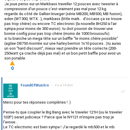
Je joue perso sur un Markbass traveller 12 pouces avec tweeter à
compression d'un pouce c'est vraiment pas mal pour 12 kg.
regarde du côté de Gallien krueger (série MB200, MB500, MB fusion),
eden (WT300, WTX...), markbass (little mark... d'occase ça se trouve
pas trop chère) ou encore TC electronic (la nouvelle BH250 à l'air
sympa pour moins de 300 euros). tu doit pouvoir de trouver une
bonne config pour pas trop chère (moins de 1000 brousoufs).
si tu branche un mega tête sur un baffle "le moins chère possible"
(agilae DB750 montée sur une harley benton 1x10 pouces...)tu auras
un son "hard discount", mieux vaut prendre un tête correcte (200-
250watt ça crache déjà pas mal) et un bon petit baffle pour avoir un
son potable.
0
FoundOfMusitro
•
il y a 14 ans
#7
Merci pour tes réponses complètes ! :)
Pense-tu que coupler le Big Bang avec le traveler 121H (ou le traveler
102P) serait judicieux ? Parce que le NY121 m'inspire pas trop je
l'avoue...
Le TC electronic est bien sympa ! J'ai regardé le mb500 et le mb