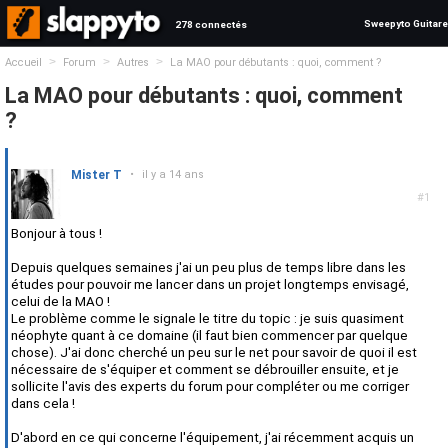
Sweepyto Guitare
278 connectés
>
>
>
Accueil
Forum
Autres
La MAO pour débutants : quoi, comment ?
La MAO pour débutants : quoi, comment
?
Mister T
•
il y a 14 ans
#1
Bonjour à tous !
Depuis quelques semaines j'ai un peu plus de temps libre dans les
études pour pouvoir me lancer dans un projet longtemps envisagé,
celui de la MAO !
Le problème comme le signale le titre du topic : je suis quasiment
néophyte quant à ce domaine (il faut bien commencer par quelque
chose). J'ai donc cherché un peu sur le net pour savoir de quoi il est
nécessaire de s'équiper et comment se débrouiller ensuite, et je
sollicite l'avis des experts du forum pour compléter ou me corriger
dans cela !
D'abord en ce qui concerne l'équipement, j'ai récemment acquis un