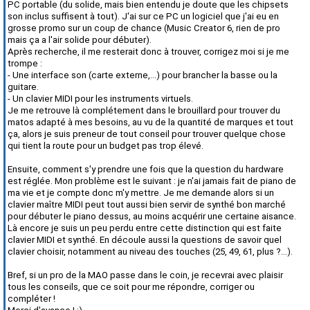
PC portable (du solide, mais bien entendu je doute que les chipsets
son inclus suffisent à tout). J'ai sur ce PC un logiciel que j'ai eu en
grosse promo sur un coup de chance (Music Creator 6, rien de pro
mais ça a l'air solide pour débuter).
Après recherche, il me resterait donc à trouver, corrigez moi si je me
trompe :
- Une interface son (carte externe,...) pour brancher la basse ou la
guitare.
- Un clavier MIDI pour les instruments virtuels.
Je me retrouve là complétement dans le brouillard pour trouver du
matos adapté à mes besoins, au vu de la quantité de marques et tout
ça, alors je suis preneur de tout conseil pour trouver quelque chose
qui tient la route pour un budget pas trop élevé.
Ensuite, comment s'y prendre une fois que la question du hardware
est réglée. Mon problème est le suivant : je n'ai jamais fait de piano de
ma vie et je compte donc m'y mettre. Je me demande alors si un
clavier maître MIDI peut tout aussi bien servir de synthé bon marché
pour débuter le piano dessus, au moins acquérir une certaine aisance.
Là encore je suis un peu perdu entre cette distinction qui est faite
clavier MIDI et synthé. En découle aussi la questions de savoir quel
clavier choisir, notamment au niveau des touches (25, 49, 61, plus ?...).
Bref, si un pro de la MAO passe dans le coin, je recevrai avec plaisir
tous les conseils, que ce soit pour me répondre, corriger ou
compléter !