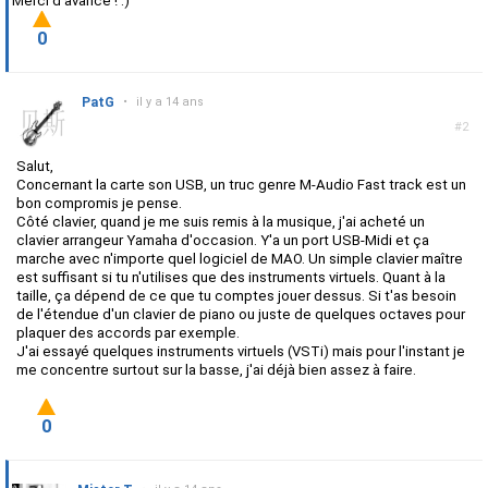
Merci d'avance ! :)
0
PatG
•
il y a 14 ans
#2
Salut,
Concernant la carte son USB, un truc genre M-Audio Fast track est un
bon compromis je pense.
Côté clavier, quand je me suis remis à la musique, j'ai acheté un
clavier arrangeur Yamaha d'occasion. Y'a un port USB-Midi et ça
marche avec n'importe quel logiciel de MAO. Un simple clavier maître
est suffisant si tu n'utilises que des instruments virtuels. Quant à la
taille, ça dépend de ce que tu comptes jouer dessus. Si t'as besoin
de l'étendue d'un clavier de piano ou juste de quelques octaves pour
plaquer des accords par exemple.
J'ai essayé quelques instruments virtuels (VSTi) mais pour l'instant je
me concentre surtout sur la basse, j'ai déjà bien assez à faire.
0