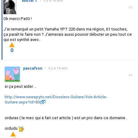
Mister T
•
il y a 14 ans
#3
Ok merci PatG !
J'ai remarqué un petit Yamaha YPT 220 dans ma région, 61 touches,
ça paraît le faire non ? J'aimerais aussi pouvoir débuter un peu tout ce
qui est synthé avec.
0
pascal'son
•
il y a 14 ans
#4
si ça peut aider ...
http://www.sweepyto.net/Dossiers-Guitare/Voir-Article-
Guitare.aspx?id=83
orduras ( le mec qui à fait cet article ) est un pro dans ce domaine .
ordudu