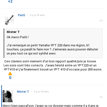
+2
PatG
•
il y a 14 ans
#5
Mister T
Ok merci PatG !
J'ai remarqué un petit Yamaha YPT 220 dans ma région, 61
touches, ça paraît le faire non ? J'aimerais aussi pouvoir débuter
un peu tout ce qui est synthé avec.
Ces claviers sont vraiment d'un bon rapport qualité/prix je trouve.
Les sons sont très corrects. J'avais hésité entre un YPT220 et un
YPT410 et j'ai finalement trouvé un YPT 410 d'occase pour 200 euros.
0
Mister T
•
il y a 14 ans
#6
Merci bien pascal'son, j'avais vu ce dossier mais comme il a 4 ans je