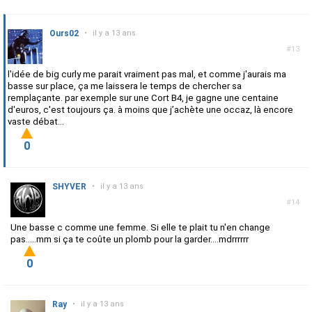
Ours02
•
il y a 13 ans
#13
l'idée de big curly me parait vraiment pas mal, et comme j'aurais ma
basse sur place, ça me laissera le temps de chercher sa
remplaçante. par exemple sur une Cort B4, je gagne une centaine
d'euros, c'est toujours ça. à moins que j’achète une occaz, là encore
vaste débat...
0
SHYVER
•
il y a 13 ans
#14
Une basse c comme une femme. Si elle te plait tu n'en change
pas.....mm si ça te coûte un plomb pour la garder....mdrrrrrr
0
Ray
•
il y a 13 ans