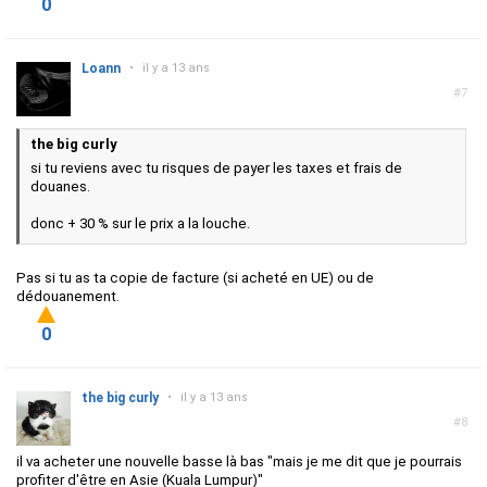
0
Loann
•
il y a 13 ans
#7
the big curly
si tu reviens avec tu risques de payer les taxes et frais de
douanes.
donc + 30 % sur le prix a la louche.
Pas si tu as ta copie de facture (si acheté en UE) ou de
dédouanement.
0
the big curly
•
il y a 13 ans
#8
il va acheter une nouvelle basse là bas "
mais je me dit que je pourrais
profiter d'être en Asie (Kuala Lumpur)"