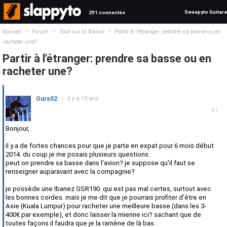
Sweepyto Guitare
291 connectés
>
>
>
Accueil
Forum
Tout sur la Basse
Partir à l'étranger: prendre sa basse ou en
racheter une?
Partir à l'étranger: prendre sa basse ou en
racheter une?
Ours02
•
il y a 13 ans
#1
Bonjour,
il y a de fortes chances pour que je parte en expat pour 6 mois début
2014. du coup je me posais plusieurs questions:
peut on prendre sa basse dans l'avion? je suppose qu'il faut se
renseigner auparavant avec la compagnie?
je possède une Ibanez GSR190. qui est pas mal certes, surtout avec
les bonnes cordes. mais je me dit que je pourrais profiter d'être en
Asie (Kuala Lumpur) pour racheter une meilleure basse (dans les 3-
400€ par exemple), et donc laisser la mienne ici? sachant que de
toutes façons il faudra que je la ramène de là bas.