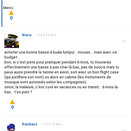
Merci.
0
Wario
•
il y a 13 ans
#2
acheter une bonne basse à kuala lumpur... mouais... mais avec ce
budget...
bon, si c'est juste pour pratiquer pendant 6 mois, tu trouveras
effectivement une basse à pas cher là-bas, pas de soucis mais tu
peux aussi prendre la tienne en avion, soit avec un bon flight case
(qui justifiera son nom) ou alors en cabine (les instruments de
musique sont autorisés selon les compagnies).
sinon, la malaisie, c'est cool en vacances ou en transit... 6 mois là-
bas... t'es puni ?
0
Rainbass
•
il y a 13 ans
#3