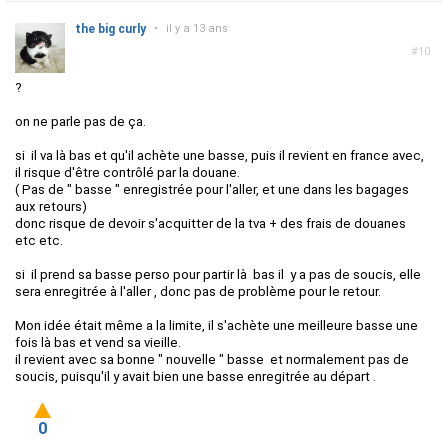
the big curly
•
il y a 13 ans
#10
?
on ne parle pas de ça.
si il va là bas et qu'il achète une basse, puis il revient en france avec,
il risque d'être contrôlé par la douane.
( Pas de " basse " enregistrée pour l'aller, et une dans les bagages
aux retours)
donc risque de devoir s'acquitter de la tva + des frais de douanes
etc etc.
si il prend sa basse perso pour partir là bas il y a pas de soucis, elle
sera enregitrée à l'aller , donc pas de problème pour le retour.
Mon idée était même a la limite, il s'achète une meilleure basse une
fois là bas et vend sa vieille.
il revient avec sa bonne " nouvelle " basse et normalement pas de
soucis, puisqu'il y avait bien une basse enregitrée au départ .
0