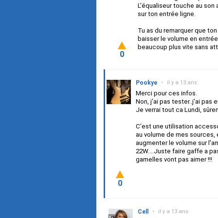
L'équaliseur touche au son a
sur ton entrée ligne.
Tu as du remarquer que ton 
baisser le volume en entrée 
beaucoup plus vite sans att
0
Pookye
•
il y a 13 ans
Merci pour ces infos.
Non, j'ai pas tester..j'ai pas
Je verrai tout ca Lundi, sûrem
C'est une utilisation accesso
au volume de mes sources, e
augmenter le volume sur l'am
22W....Juste faire gaffe a pa
gamelles vont pas aimer !!!
0
Cell
•
il y a 13 ans