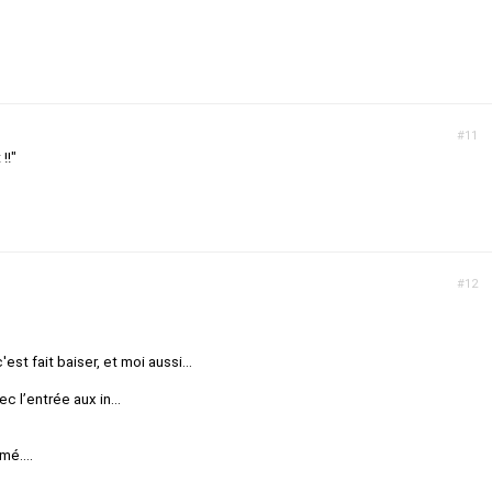
#11
!!"
#12
est fait baiser, et moi aussi...
ec l’entrée aux in...
mé....