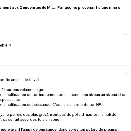
ément aux 2 enceintes de M..... Panasonic provenant d'une micro
#7
ble !!!
#8
petits amplis de travail.
s 2 boutons volume en gros :
e l'amplification de ton instrument pour amener son niveau au niveau Line
le puissance.
e l'amplification de puissance. C'est lui qui alimente ton HP.
(voire parfois des plus gros), n'ont pas de potard master : l'ampli de
. ça se fait aussi des fois en sono.
 juste avant l'ampli de puissance, donc après ton potard de préampli.