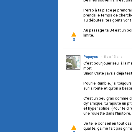
De mes souvenirs, il est pas
Perso à ta place je prendrais 
prends le temps de chercher 
Tu débutes, tes goûts vont 
Au passage ta B4 est un bon
limite.
0
Papayou
•
il y a 13 ans
C'est pour jouer seul à la m
mort.
Sinon Crate j'avais déjà t
Pour le Rumble, j'ai toujou
sur la route et qu'on a beso
C'est un peu gras comme di
dynamique, tu rajoute un p't
et hyper solide. (Pour te di
une roulette dans l'histoire, 
Je te le conseil en tout ca
qualité, ça me fait pas grim