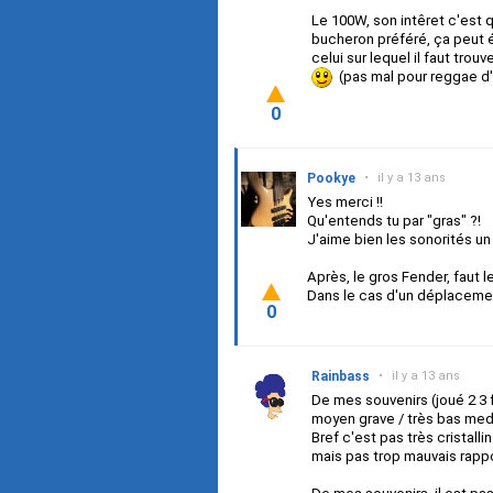
Le 100W, son intêret c'est qu
bucheron préféré, ça peut é
celui sur lequel il faut trou
(pas mal pour reggae d'a
0
Pookye
•
il y a 13 ans
Yes merci !!
Qu'entends tu par "gras" ?!
J'aime bien les sonorités un 
Après, le gros Fender, faut l
Dans le cas d'un déplacemen
0
Rainbass
•
il y a 13 ans
De mes souvenirs (joué 2 3 
moyen grave / très bas med
Bref c'est pas très crista
mais pas trop mauvais rappor