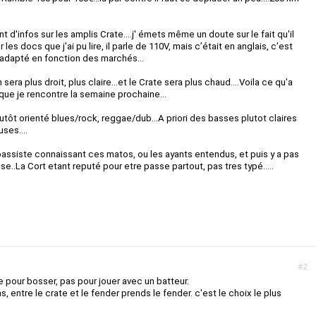
d'infos sur les amplis Crate....j' émets même un doute sur le fait qu'il
 les docs que j'ai pu lire, il parle de 110V, mais c’était en anglais, c'est
 adapté en fonction des marchés...
n sera plus droit, plus claire...et le Crate sera plus chaud....Voila ce qu'a
que je rencontre la semaine prochaine...
ôt orienté blues/rock, reggae/dub...A priori des basses plutot claires
ses....
e bassiste connaissant ces matos, ou les ayants entendus, et puis y a pas
asse..La Cort etant reputé pour etre passe partout, pas tres typé.....
#2
e pour bosser, pas pour jouer avec un batteur.
 entre le crate et le fender prends le fender. c'est le choix le plus