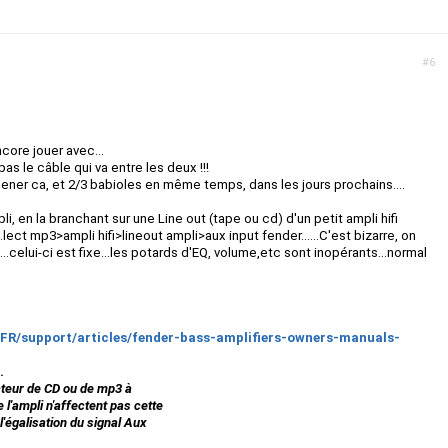
#6
core jouer avec...
s pas le câble qui va entre les deux !!!
ner ca, et 2/3 babioles en même temps, dans les jours prochains....
pli, en la branchant sur une Line out (tape ou cd) d'un petit ampli hifi
.lect mp3>ampli hifi>lineout ampli>aux input fender......C'est bizarre, on
..celui-ci est fixe...les potards d'EQ, volume,etc sont inopérants...normal
-FR/support/articles/fender-bass-amplifiers-owners-manuals-
.
teur de CD ou de mp3 à
l'ampli n'affectent pas cette
'égalisation du signal Aux