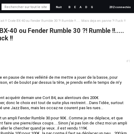
Nuit
B
E
A
D
G
202 connectés
ait !! Crate BX-40 ou Fender Rumble 30 ?! Rumble !!..... Mais deja en panne ?! Fuck !!
e BX-40 ou Fender Rumble 30 ?! Rumble !!.....
ck !!
#1
e en pause de mes velléité de me mettre a jouer de la basse, pour
son, et de boulot par dessus la tête, je prends enfin le temps de m'y
ent acquérir demain une Cort B4, aux alentours des 200€.
r, donc le choix est tout de suite plus restreint....Dans l’idée, surtout
éré une Jazz Bass, mais les occaz ne courent pas les rues...
 un ampli Fender Rumble 30 pour 90€...Comme je me déplace, et que
 faire une pierre/deux coups.....Sinon j'ai pas loin de chez moi un ampli
aller le chercher quand je veux...il est vendu 119€.
 Rumble 100 pour 100€...la par contre il faut se déplacer un peu....200 km