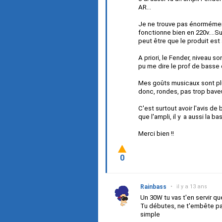
AR...
Je ne trouve pas énormément 
fonctionne bien en 220v....Sur
peut être que le produit est
A priori, le Fender, niveau so
pu me dire le prof de basse 
Mes goûts musicaux sont plut
donc, rondes, pas trop baveu
C'est surtout avoir l'avis d
que l'ampli, il y a aussi la b
Merci bien !!
0
Rainbass
•
il y a 13 ans
Un 30W tu vas t'en servir qu
Tu débutes, ne t'embête pas,
simple