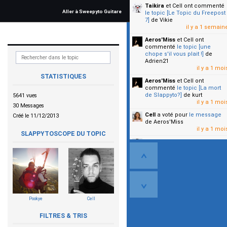
Taikira
et Cell
ont commenté
Aller à Sweepyto Guitare
le topic [Le Topic du Freepost
7]
de Vikie
il y a 1 semain
Aeros'Miss
et Cell
ont
commenté
le topic [une
chope s'il vous plait !]
de
Adrien21
il y a 1 moi
STATISTIQUES
Aeros'Miss
et Cell
ont
commenté
le topic [La mort
de Slappyto?]
de kurt
5641 vues
il y a 1 moi
30 Messages
Cell
a voté pour
le message
Créé le 11/12/2013
de Aeros'Miss
il y a 1 moi
SLAPPYTOSCOPE DU TOPIC
Cell
a voté pour
le message
de Malicia
il y a 1 moi
▼
Pookye
Cell
FILTRES & TRIS