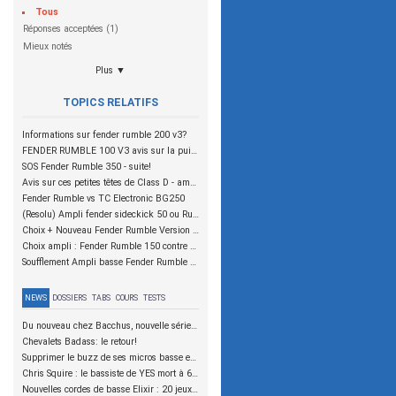
Tous
Réponses acceptées (1)
Mieux notés
Plus ▼
TOPICS RELATIFS
Informations sur fender rumble 200 v3?
FENDER RUMBLE 100 V3 avis sur la puissance
SOS Fender Rumble 350 - suite!
Avis sur ces petites têtes de Class D - ampeg pf 350 - fender rumble 350 ( 2010-2013 ) - markbass LM 250 black line
Fender Rumble vs TC Electronic BG250
(Resolu) Ampli fender sideckick 50 ou Rumble 75
Choix + Nouveau Fender Rumble Version 2014
Choix ampli : Fender Rumble 150 contre Gallien Kruger MB115.
Soufflement Ampli basse Fender Rumble 15
NEWS
DOSSIERS
TABS
COURS
TESTS
Du nouveau chez Bacchus, nouvelle série SCD
Chevalets Badass: le retour!
Supprimer le buzz de ses micros basse en reliant les aimants à la masse
Chris Squire : le bassiste de YES mort à 67 ans
Nouvelles cordes de basse Elixir : 20 jeux à tester !