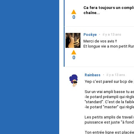
Ca fera toujours un compl
chaîne...
0
Pookye
•
il y a 13 ans
Merci de vos avis !!
Et longue vie a mon petit Rum
0
Rainbass
•
il y a 13 ans
Yep c'est pareil sur bcp de 
Sur un vrai ampli basse tu a
-le potard préampli qui règl
"standard". C'est de la faib
-le potard "master" qui règl
Les petits amplis de travail 
puissance est juste "à fond"
Ton entrée ligne est placée