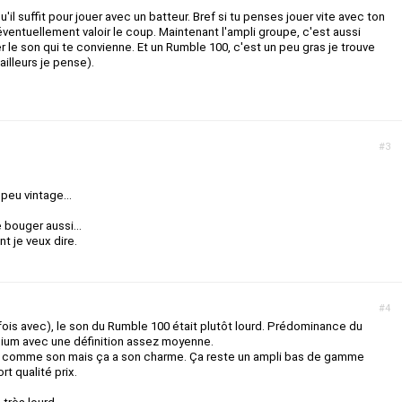
'il suffit pour jouer avec un batteur. Bref si tu penses jouer vite avec ton
ventuellement valoir le coup. Maintenant l'ampli groupe, c'est aussi
ver le son qui te convienne. Et un Rumble 100, c'est un peu gras je trouve
illeurs je pense).
#3
peu vintage...
e bouger aussi...
t je veux dire.
#4
fois avec), le son du Rumble 100 était plutôt lourd. Prédominance du
ium avec une définition assez moyenne.
llin comme son mais ça a son charme. Ça reste un ampli bas de gamme
t qualité prix.