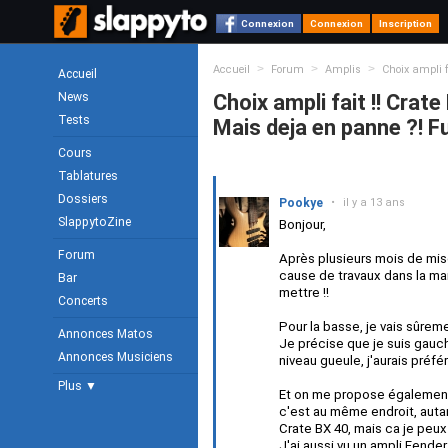
Connexion
Connexion
Inscription
>
>
>
Accueil
Forum
Amplis
Choix ampli f
Accueil
News
Choix ampli fait !! Crat
Tests
Mais deja en panne ?! Fu
Cours
Tablatures
Dossiers
Pookye
•
il y a 13 ans
SlappytoZine
Bonjour,
Forum
Après plusieurs mois de mis
cause de travaux dans la mai
Bar
mettre !!
Concerts
Pour la basse, je vais sûrem
Annonces Matos
Je précise que je suis gauche
Annonces Musiciens
niveau gueule, j'aurais préf
Plus ▼
Et on me propose également
c'est au même endroit, autant
Crate BX 40, mais ca je peux 
J'ai aussi vu un ampli Fender