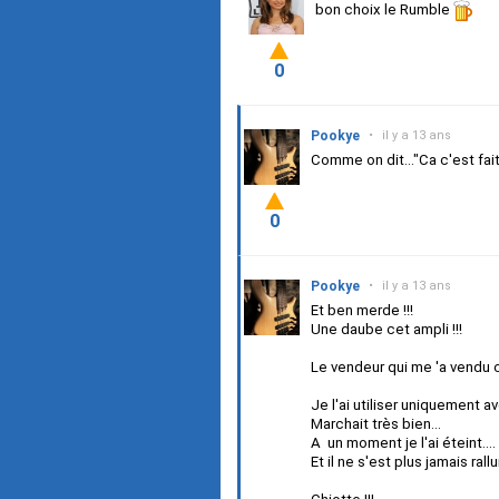
bon choix le Rumble
0
Pookye
•
il y a 13 ans
Comme on dit..."Ca c'est fait 
0
Pookye
•
il y a 13 ans
Et ben merde !!!
Une daube cet ampli !!!
Le vendeur qui me 'a vendu c'
Je l'ai utiliser uniquement av
Marchait très bien...
A un moment je l'ai éteint....
Et il ne s'est plus jamais rallu