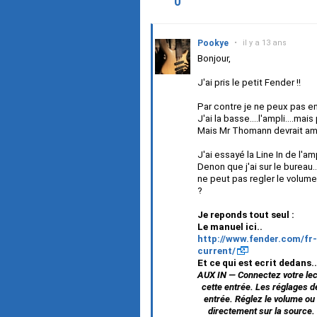
0
Pookye
•
il y a 13 ans
Bonjour,
J'ai pris le petit Fender !!
Par contre je ne peux pas en
J'ai la basse....l'ampli....mai
Mais Mr Thomann devrait ame
J'ai essayé la Line In de l'am
Denon que j'ai sur le bureau..
ne peut pas regler le volume.
?
Je reponds tout seul :
Le manuel ici..
http://www.fender.com/fr
current/
Et ce qui est ecrit dedans..
AUX IN — Connectez votre lec
cette entrée. Les réglages de 
entrée. Réglez le volume ou l
directement sur la source.