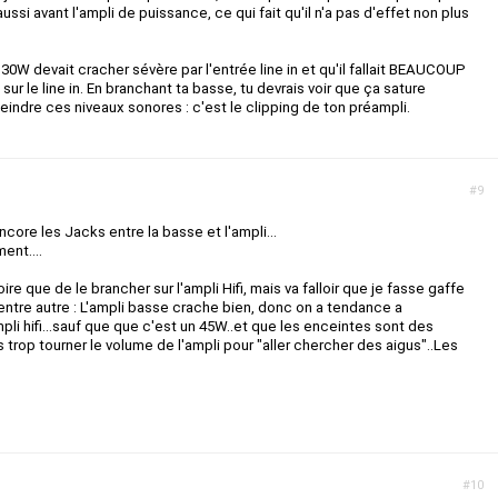
ussi avant l'ampli de puissance, ce qui fait qu'il n'a pas d'effet non plus
30W devait cracher sévère par l'entrée line in et qu'il fallait BEAUCOUP
sur le line in. En branchant ta basse, tu devrais voir que ça sature
eindre ces niveaux sonores : c'est le clipping de ton préampli.
#9
 encore les Jacks entre la basse et l'ampli...
ent....
ire que de le brancher sur l'ampli Hifi, mais va falloir que je fasse gaffe
ntre autre : L'ampli basse crache bien, donc on a tendance a
pli hifi...sauf que que c'est un 45W..et que les enceintes sont des
s trop tourner le volume de l'ampli pour "aller chercher des aigus"..Les
#10