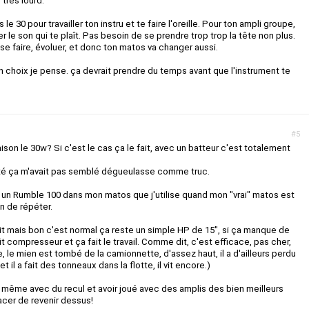
 très lourd.
le 30 pour travailler ton instru et te faire l'oreille. Pour ton ampli groupe,
le son qui te plaît. Pas besoin de se prendre trop trop la tête non plus.
se faire, évoluer, et donc ton matos va changer aussi.
 choix je pense. ça devrait prendre du temps avant que l'instrument te
#5
aison le 30w? Si c'est le cas ça le fait, avec un batteur c'est totalement
esté ça m'avait pas semblé dégueulasse comme truc.
rs un Rumble 100 dans mon matos que j'utilise quand mon "vrai" matos est
in de répéter.
t mais bon c'est normal ça reste un simple HP de 15", si ça manque de
it compresseur et ça fait le travail. Comme dit, c'est efficace, pas cher,
re, le mien est tombé de la camionnette, d'assez haut, il a d'ailleurs perdu
et il a fait des tonneaux dans la flotte, il vit encore.)
s même avec du recul et avoir joué avec des amplis des bien meilleurs
acer de revenir dessus!