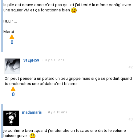
la pile est neuve donc c'est pas ça...et j'ai testé la même config' avec
une squier VM et ça fonctionne bien
HELP ...
Merci.
0
StEpH59
•
il y a 13 ans
#2
On peut penser à un potard un peu grippé mais si ça se produit quand
tu enclenches une pédale c'est bizarre.
0
madamaris
•
il y a 13 ans
#3
je confirme bien ..quand j'enclenche un fuzz ou une disto le volume
baisse grave...