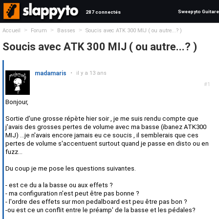
Sweepyto Guitare
287 connectés
>
>
>
Accueil
Forum
Basses
Soucis avec ATK 300 MIJ ( ou autre...? )
Soucis avec ATK 300 MIJ ( ou autre...? )
madamaris
•
il y a 13 ans
#1
Bonjour,
Sortie d'une grosse répète hier soir , je me suis rendu compte que
j'avais des grosses pertes de volume avec ma basse (ibanez ATK300
MIJ) ...je n'avais encore jamais eu ce soucis , il semblerais que ces
pertes de volume s'accentuent surtout quand je passe en disto ou en
fuzz...
Du coup je me pose les questions suivantes.
- est ce du a la basse ou aux effets ?
- ma configuration n'est peut être pas bonne ?
- l'ordre des effets sur mon pedalboard est peu être pas bon ?
-ou est ce un conflit entre le préamp' de la basse et les pédales?