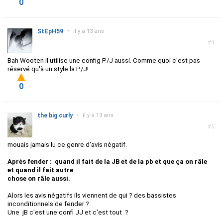
0
StEpH59
•
il y a 13 ans
#4
Bah Wooten il utilise une config P/J aussi. Comme quoi c'est pas
réservé qu'à un style la P/J!
0
the big curly
•
il y a 13 ans
#5
mouais jamais lu ce genre d'avis négatif.
Après fender : quand il fait de la JB et de la pb et que ça on râle
et quand il fait autre
chose on râle aussi.
Alors les avis négatifs ils viennent de qui ? des bassistes
inconditionnels de fender ?
Une jB c'est une confi JJ et c'est tout ?