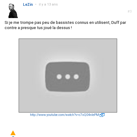
LeZin
•
il y a 13 ans
#3
Si je me trompe pas peu de bassistes connus en utilisent, Duff par
contre a presque tus joué la dessus !
http://www.youtube.com/watch?v=c7xQ04nlePM