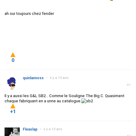
ah oui toujours chez fender
0
quinlanvoss
•
il y a 13 ans
#6
Il y a aussi les G&L SB2... Comme le Souligne The Big C. Quasiment
chaque fabriquant en a unne au catalogue.
+1
Fleaslap
•
il y a 13 ans