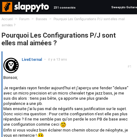
Sweepyto Guitare
231 connectés
>
>
>
Accueil
Forum
Basses
Pourquoi Les Configurations P/J sont elles mal
aimées ?
Pourquoi Les Configurations P/J sont
elles mal aimées ?
LiveEternal
•
il y a 13 ans
#1
Bonsoir,
Je regardais rayon fender aujourd'hui et j'aperçu une fender "deluxe"
avec un micro precision et un micro chevalet type jazz bass, je me
suis dis alors : tiens pas bête, ça apporte une plus grande
polyvalence a une pb.
Mais ensuite j'ai lu pas mal de négatifs sans justification sur le sujet.
Donc voici ma question : Pour cette configuration n'est elle pas plus
répandue ? Il ne me semble pas qu'on perde le son PB de base avec
une configuration comme ceci
Enfin si vous voulez bien éclairer mon chemin obscur de néophyte, je
vous en remercie !