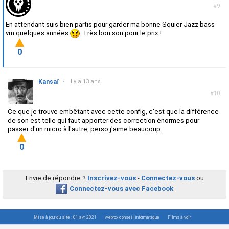
#9
En attendant suis bien partis pour garder ma bonne Squier Jazz bass
vm quelques années
Très bon son pour le prix !
0
Kansaï
•
il y a 13 ans
#10
Ce que je trouve embêtant avec cette config, c'est que la différence
de son est telle qui faut apporter des correction énormes pour
passer d'un micro à l'autre, perso j'aime beaucoup.
0
Envie de répondre ?
Inscrivez-vous
-
Connectez-vous
ou
Connectez-vous avec Facebook
Mise à jour du site : 01 avr. 2021
webrox conseil informatique
Films à voir