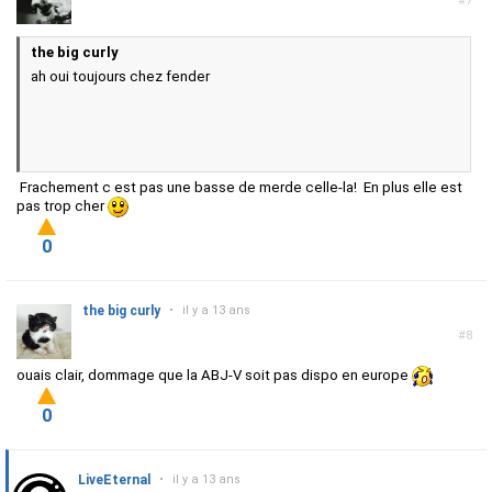
#7
the big curly
ah oui toujours chez fender
Frachement c est pas une basse de merde celle-la! En plus elle est
pas trop cher
0
the big curly
•
il y a 13 ans
#8
ouais clair, dommage que la ABJ-V soit pas dispo en europe
0
LiveEternal
•
il y a 13 ans