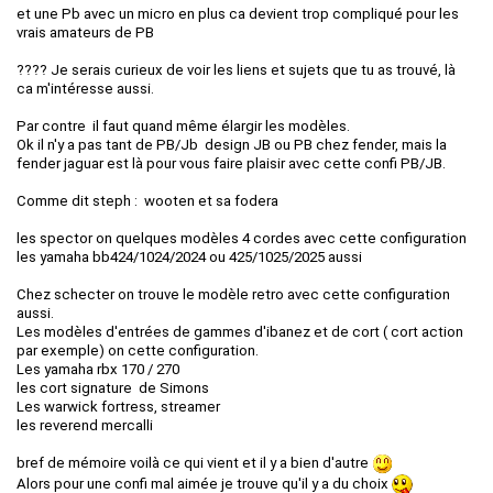
et une Pb avec un micro en plus ca devient trop compliqué pour les
vrais amateurs de PB
???? Je serais curieux de voir les liens et sujets que tu as trouvé, là
ca m'intéresse aussi.
Par contre il faut quand même élargir les modèles.
Ok il n'y a pas tant de PB/Jb design JB ou PB chez fender, mais la
fender jaguar est là pour vous faire plaisir avec cette confi PB/JB.
Comme dit steph : wooten et sa fodera
les spector on quelques modèles 4 cordes avec cette configuration
les yamaha bb424/1024/2024 ou 425/1025/2025 aussi
Chez schecter on trouve le modèle retro avec cette configuration
aussi.
Les modèles d'entrées de gammes d'ibanez et de cort ( cort action
par exemple) on cette configuration.
Les yamaha rbx 170 / 270
les cort signature de Simons
Les warwick fortress, streamer
les reverend mercalli
bref de mémoire voilà ce qui vient et il y a bien d'autre
Alors pour une confi mal aimée je trouve qu'il y a du choix