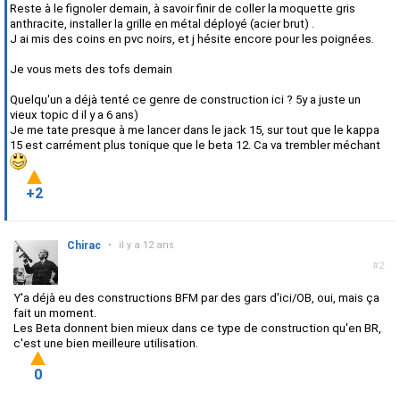
Reste à le fignoler demain, à savoir finir de coller la moquette gris
anthracite, installer la grille en métal déployé (acier brut) .
J ai mis des coins en pvc noirs, et j hésite encore pour les poignées.
Je vous mets des tofs demain
Quelqu'un a déjà tenté ce genre de construction ici ? 5y a juste un
vieux topic d il y a 6 ans)
Je me tate presque à me lancer dans le jack 15, sur tout que le kappa
15 est carrément plus tonique que le beta 12. Ca va trembler méchant
+2
Chirac
•
il y a 12 ans
#2
Y'a déjà eu des constructions BFM par des gars d'ici/OB, oui, mais ça
fait un moment.
Les Beta donnent bien mieux dans ce type de construction qu'en BR,
c'est une bien meilleure utilisation.
0