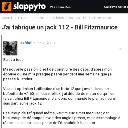
Sweepyto Guitare
266 connectés
>
>
>
Accueil
Forum
Amplis
J'ai fabriqué un jack 112 - Bill Fitzmaurice
J'ai fabriqué un jack 112 - Bill Fitzmaurice
dafdaf
•
il y a 12 ans
#1
Salut à tous.
Ma nouvelle passion, c'est de construire des cabs, d'après mon
épouse qui ne m 'a presque pas vu pendant une semaine que j ai
passée à l atelier ....
Voulant optimiser l utilisation d'un beta 12 que j avais dans une
boîboite de +/- 60 l en bass reflex, j ai décidé de mater ce qu il se
faisait chez Bill Fitzmaurice. J ai donc commandé le plan ad hoc et
suis parti sur le jack 12.
Beaucoup de taf quand même, vaut mieux aimer menuiser, car
beaucoup de découpes avec des angles précis, et un assemblage à
réaliser au mieux, sans parler de l'étanchéité à assurer.