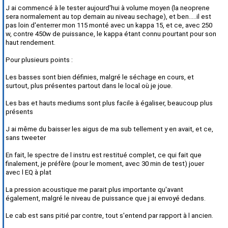
J ai commencé à le tester aujourd'hui à volume moyen (la neoprene
sera normalement au top demain au niveau sechage), et ben.....il est
pas loin d'enterrer mon 115 monté avec un kappa 15, et ce, avec 250
w, contre 450w de puissance, le kappa étant connu pourtant pour son
haut rendement.
Pour plusieurs points :
Les basses sont bien définies, malgré le séchage en cours, et
surtout, plus présentes partout dans le local où je joue.
Les bas et hauts mediums sont plus facile à égaliser, beaucoup plus
présents
J ai même du baisser les aigus de ma sub tellement y en avait, et ce,
sans tweeter
En fait, le spectre de l instru est restitué complet, ce qui fait que
finalement, je préfère (pour le moment, avec 30 min de test) jouer
avec l EQ à plat
La pression acoustique me parait plus importante qu'avant
également, malgré le niveau de puissance que j ai envoyé dedans.
Le cab est sans pitié par contre, tout s'entend par rapport à l ancien.