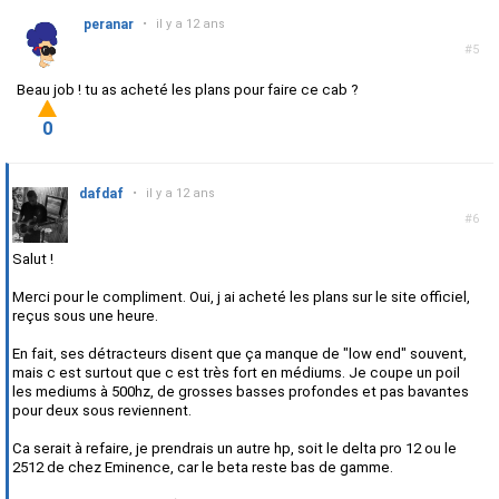
peranar
•
il y a 12 ans
#5
Beau job ! tu as acheté les plans pour faire ce cab ?
0
dafdaf
•
il y a 12 ans
#6
Salut !
Merci pour le compliment. Oui, j ai acheté les plans sur le site officiel,
reçus sous une heure.
En fait, ses détracteurs disent que ça manque de "low end" souvent,
mais c est surtout que c est très fort en médiums. Je coupe un poil
les mediums à 500hz, de grosses basses profondes et pas bavantes
pour deux sous reviennent.
Ca serait à refaire, je prendrais un autre hp, soit le delta pro 12 ou le
2512 de chez Eminence, car le beta reste bas de gamme.