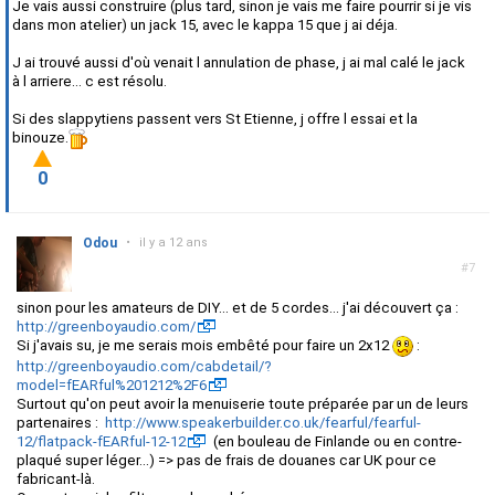
Je vais aussi construire (plus tard, sinon je vais me faire pourrir si je vis
dans mon atelier) un jack 15, avec le kappa 15 que j ai déja.
J ai trouvé aussi d'où venait l annulation de phase, j ai mal calé le jack
à l arriere... c est résolu.
Si des slappytiens passent vers St Etienne, j offre l essai et la
binouze.
0
Odou
•
il y a 12 ans
#7
sinon pour les amateurs de DIY... et de 5 cordes... j'ai découvert ça :
http://greenboyaudio.com/
Si j'avais su, je me serais mois embêté pour faire un 2x12
:
http://greenboyaudio.com/cabdetail/?
model=fEARful%201212%2F6
Surtout qu'on peut avoir la menuiserie toute préparée par un de leurs
partenaires :
http://www.speakerbuilder.co.uk/fearful/fearful-
12/flatpack-fEARful-12-12
(en bouleau de Finlande ou en contre-
plaqué super léger...) => pas de frais de douanes car UK pour ce
fabricant-là.