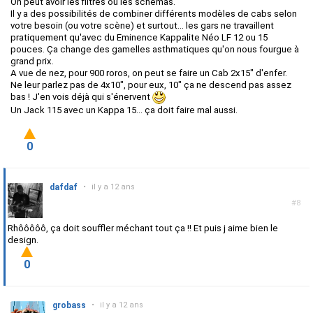
On peut avoir les filtres ou les schémas.
Il y a des possibilités de combiner différents modèles de cabs selon
votre besoin (ou votre scène) et surtout... les gars ne travaillent
pratiquement qu'avec du Eminence Kappalite Néo LF 12 ou 15
pouces. Ça change des gamelles asthmatiques qu'on nous fourgue à
grand prix.
A vue de nez, pour 900 roros, on peut se faire un Cab 2x15" d'enfer.
Ne leur parlez pas de 4x10", pour eux, 10" ça ne descend pas assez
bas ! J'en vois déjà qui s'énervent
Un Jack 115 avec un Kappa 15... ça doit faire mal aussi.
0
dafdaf
•
il y a 12 ans
#8
Rhôôôôô, ça doit souffler méchant tout ça !! Et puis j aime bien le
design.
0
grobass
•
il y a 12 ans