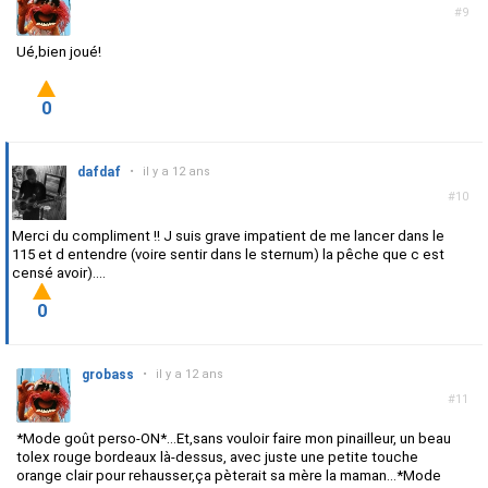
#9
Ué,bien joué!
0
dafdaf
•
il y a 12 ans
#10
Merci du compliment !! J suis grave impatient de me lancer dans le
115 et d entendre (voire sentir dans le sternum) la pêche que c est
censé avoir)....
0
grobass
•
il y a 12 ans
#11
*Mode goût perso-ON*...Et,sans vouloir faire mon pinailleur, un beau
tolex rouge bordeaux là-dessus, avec juste une petite touche
orange clair pour rehausser,ça pèterait sa mère la maman...*Mode