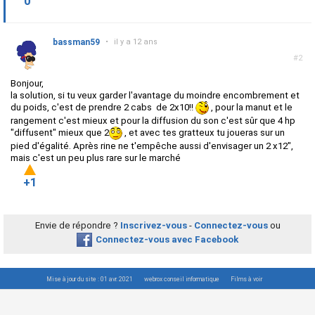
0
bassman59
•
il y a 12 ans
#2
Bonjour,
la solution, si tu veux garder l'avantage du moindre encombrement et
du poids, c'est de prendre 2 cabs de 2x10!!
, pour la manut et le
rangement c'est mieux et pour la diffusion du son c'est sûr que 4 hp
"diffusent" mieux que 2
, et avec tes gratteux tu joueras sur un
pied d'égalité. Après rine ne t'empêche aussi d'envisager un 2 x12",
mais c'est un peu plus rare sur le marché
+1
Envie de répondre ?
Inscrivez-vous
-
Connectez-vous
ou
Connectez-vous avec Facebook
Mise à jour du site : 01 avr. 2021
webrox conseil informatique
Films à voir