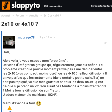
Sweepyto Guitare
252 connectés
>
>
>
Accueil
Forum
Amplis
2x10 or 4x10 ?
2x10 or 4x10 ?
modrego78
•
il y a 12 ans
#1
Hola,
Alors voila je vous expose mon "problème" :
Je viens d'intégrer un groupe qui, régulièrement, joue sur scène. Le
problème c'est que pour le moment j'arrive pas a me décider entre
les 2x10 (plus compact, moins lourd) ou les 4x10 (meilleur diffusion). Il
arrive parfois que les instruments (dans certaine petite salle/Bar) ne
soit pas repiqué, vu que mes gratteux on tous les deux un 4x10, est
ce que si je prend un 2x10 on aurait pas tendance a moins m'entendre
? Moins bonne diffusion du son ? etc...
J'adore vraiment le markbass 102HF...
Merci d'avance a tous