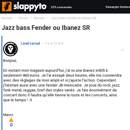
Sweepyto Guitare
273 connectés
>
>
>
Accueil
Forum
Basses
Jazz bass Fender ou Ibanez SR
Jazz bass Fender ou Ibanez SR
LiveEternal
•
il y a 12 ans
#1
Bonjour,
En visitant mon magasin aujourd'hui, j'ai vu une ibanez sr605 à
seulement 460 euros. Je l'ai essayé deux heures, elle me conviendra
avec des réglages de mon ampli et si j'ajuste l'action. Cependant
j'hésitais aussi avec une fender JB mexicaine. Je joue du rock, jazz,
funk metal, reggae, bref des styles variés. Je fais énormément de
concert donc il faudra qu'elle tienne la route et les concerts, ainsi
que le temps ! :3
Merci.
0