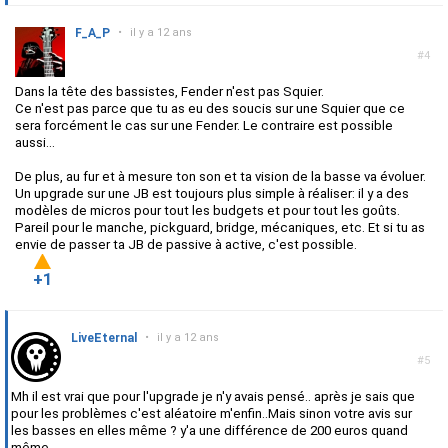
F_A_P
•
il y a 12 ans
#4
Dans la tête des bassistes, Fender n'est pas Squier.
Ce n'est pas parce que tu as eu des soucis sur une Squier que ce
sera forcément le cas sur une Fender. Le contraire est possible
aussi...
De plus, au fur et à mesure ton son et ta vision de la basse va évoluer.
Un upgrade sur une JB est toujours plus simple à réaliser: il y a des
modèles de micros pour tout les budgets et pour tout les goûts.
Pareil pour le manche, pickguard, bridge, mécaniques, etc. Et si tu as
envie de passer ta JB de passive à active, c'est possible.
+1
LiveEternal
•
il y a 12 ans
#5
Mh il est vrai que pour l'upgrade je n'y avais pensé.. après je sais que
pour les problèmes c'est aléatoire m'enfin..Mais sinon votre avis sur
les basses en elles même ? y'a une différence de 200 euros quand
même..