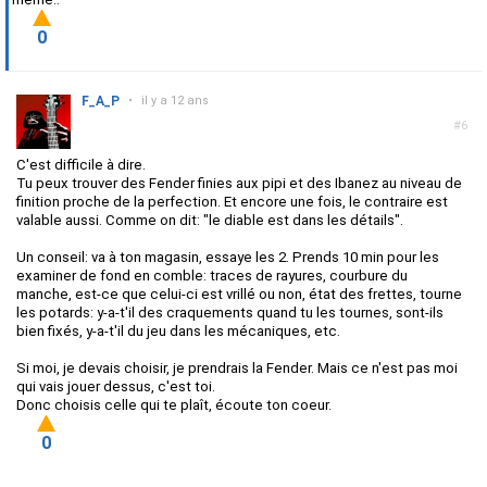
0
F_A_P
•
il y a 12 ans
#6
C'est difficile à dire.
Tu peux trouver des Fender finies aux pipi et des Ibanez au niveau de
finition proche de la perfection. Et encore une fois, le contraire est
valable aussi. Comme on dit: "le diable est dans les détails".
Un conseil: va à ton magasin, essaye les 2. Prends 10 min pour les
examiner de fond en comble: traces de rayures, courbure du
manche, est-ce que celui-ci est vrillé ou non, état des frettes, tourne
les potards: y-a-t'il des craquements quand tu les tournes, sont-ils
bien fixés, y-a-t'il du jeu dans les mécaniques, etc.
Si moi, je devais choisir, je prendrais la Fender. Mais ce n'est pas moi
qui vais jouer dessus, c'est toi.
Donc choisis celle qui te plaît, écoute ton coeur.
0