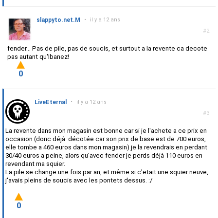
slappyto.net.M
•
il y a 12 ans
#2
fender... Pas de pile, pas de soucis, et surtout a la revente ca decote
pas autant qu'Ibanez!
0
LiveEternal
•
il y a 12 ans
#3
La revente dans mon magasin est bonne car si je l'achete a ce prix en
occasion (donc déjà décotée car son prix de base est de 700 euros,
elle tombe a 460 euros dans mon magasin) je la revendrais en perdant
30/40 euros a peine, alors qu'avec fender je perds déjà 110 euros en
revendant ma squier.
La pile se change une fois par an, et même si c'etait une squier neuve,
j'avais pleins de soucis avec les pontets dessus. :/
0