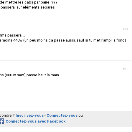
 de mettre les cabs par paire ???
e passerai sur éléments séparés
#14
hms passerai...
 au moins 440w (un peu moins ca passe aussi, sauf si tu met l'ampli a fond)
#15
ms (800 w max) passe haut la main
épondre ?
Inscrivez-vous
-
Connectez-vous
ou
Connectez-vous avec Facebook