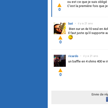
ou est ce que je suis obligé
C'est la première fois que j
0
bat
•
il y a 21 ans
Bien sur un 4x10 seul en 4o
Il faut juste qu'il supporte
0
ricardo
•
il y a 21 ans
un baffle en 4 ohms 400 w r
0
Envie de r