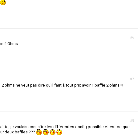
#6
 en 4 Ohms
#7
 2 ohms ne veut pas dire qu'il faut à tout prix avoir 1 baffle 2 ohms !!!
#8
xiste, je voulais connaitre les différentes config possible et est ce que
sur deux baffles ???