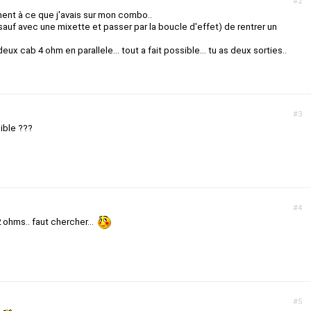
#2
ent à ce que j'avais sur mon combo..
sauf avec une mixette et passer par la boucle d'effet) de rentrer un
ux cab 4 ohm en parallele... tout a fait possible... tu as deux sorties..
#3
ible ???
#4
 ohms.. faut chercher...
#5