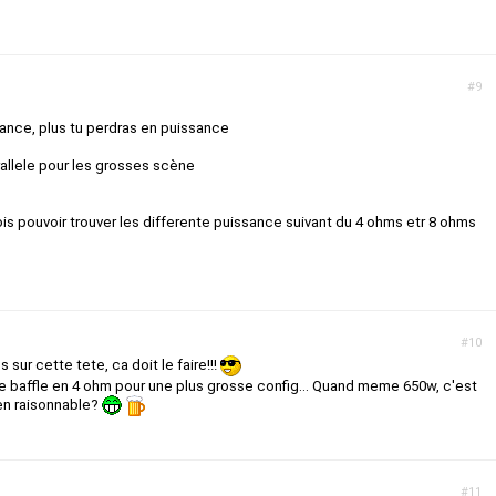
#9
ance, plus tu perdras en puissance
allele pour les grosses scène
dois pouvoir trouver les differente puissance suivant du 4 ohms etr 8 ohms
#10
sur cette tete, ca doit le faire!!!
e baffle en 4 ohm pour une plus grosse config... Quand meme 650w, c'est
ien raisonnable?
#11