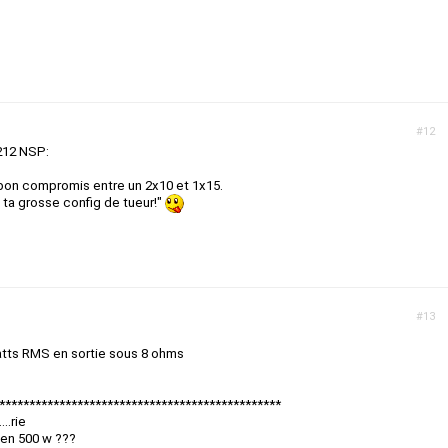
#12
 212 NSP:
n bon compromis entre un 2x10 et 1x15.
 ta grosse config de tueur!"
#13
atts RMS en sortie sous 8 ohms
***********************************************
..rie
 en 500 w ???