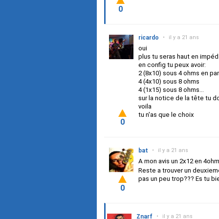
0
ricardo
•
il y a 21 ans
oui
plus tu seras haut en impéd
en config tu peux avoir:
2 (8x10) sous 4 ohms en par
4 (4x10) sous 8 ohms
4 (1x15) sous 8 ohms...
sur la notice de la tête tu 
voila
tu n'as que le choix
0
bat
•
il y a 21 ans
A mon avis un 2x12 en 4ohms 
Reste a trouver un deuxiem
pas un peu trop??? Es tu b
0
Znarf
•
il y a 21 ans