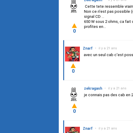
zekragash
Cette tete ressemble vraim
Non ce n'est pas possible (
signal CD ...
650 W sous 2 ohms, ca fait de
profites en...
0
Znarf
•
il y a 21 ans
avec un seul cab c'est poss
0
zekragash
•
il y a 21 ans
je connais pas des cab en 2
0
Znarf
•
il y a 21 ans