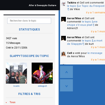
Taikira
et Cell
ont commenté
Aller à Sweepyto Guitare
le topic [Le Topic du Freepost
7]
de Vikie
il y a 1 semain
Aeros'Miss
et Cell
ont
commenté
le topic [une
chope s'il vous plait !]
de
Adrien21
STATISTIQUES
il y a 1 moi
Aeros'Miss
et Cell
ont
3427 vues
commenté
le topic [La mort
15 Messages
de Slappyto?]
de kurt
il y a 1 moi
Créé le 23/11/2006
Cell
a voté pour
le message
SLAPPYTOSCOPE DU TOPIC
de Aeros'Miss
il y a 1 moi
Cell
a voté pour
le message
de Malicia
il y a 1 moi
▼
ricardo
zekragash
FILTRES & TRIS
Tous