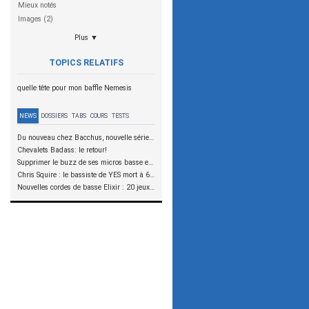
Mieux notés
Images (2)
Plus ▼
TOPICS RELATIFS
quelle tête pour mon baffle Nemesis
NEWS
DOSSIERS
TABS
COURS
TESTS
Du nouveau chez Bacchus, nouvelle série SCD
Chevalets Badass: le retour!
Supprimer le buzz de ses micros basse en reliant les aimants à la masse
Chris Squire : le bassiste de YES mort à 67 ans
Nouvelles cordes de basse Elixir : 20 jeux à tester !