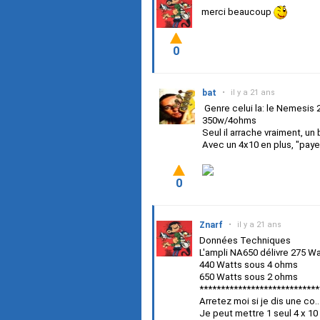
merci beaucoup
0
bat
•
il y a 21 ans
Genre celui la: le Nemesis
350w/4ohms
Seul il arrache vraiment, u
Avec un 4x10 en plus, "paye
0
Znarf
•
il y a 21 ans
Données Techniques
L'ampli NA650 délivre 275 W
440 Watts sous 4 ohms
650 Watts sous 2 ohms
****************************
Arretez moi si je dis une co....
Je peut mettre 1 seul 4 x 10