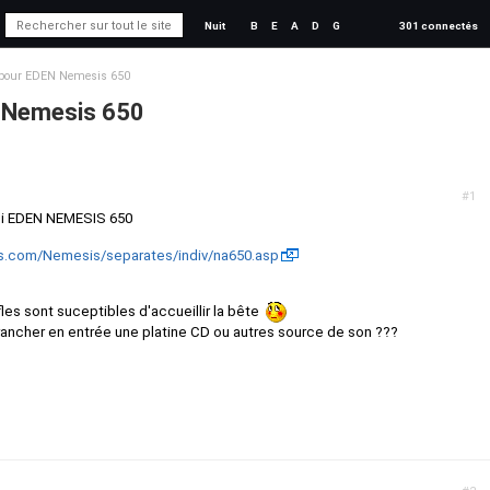
Nuit
B
E
A
D
G
301 connectés
e pour EDEN Nemesis 650
N Nemesis 650
#1
pli EDEN NEMESIS 650
cs.com/Nemesis/separates/indiv/na650.asp
es sont suceptibles d'accueillir la bête
e brancher en entrée une platine CD ou autres source de son ???