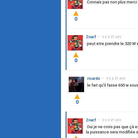
Connais pas non plus merci
0
Znarf
•
il y a 21 ans
peut etre prendre le 320 W
0
ricardo
•
il y a 21 ans
le fait qu'il fasse 650 w sous
0
Znarf
•
il y a 21 ans
Oui je ne crois pas que çà e
la puissance sera modifiée 