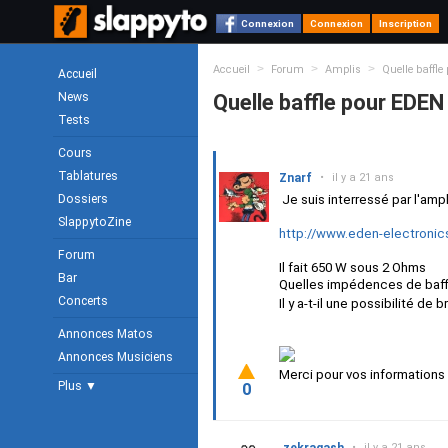
Connexion
Connexion
Inscription
>
>
>
Accueil
Forum
Amplis
Quelle baffl
Accueil
News
Quelle baffle pour EDE
Tests
Cours
Tablatures
Znarf
•
il y a 21 ans
Dossiers
Je suis interressé par l'am
SlappytoZine
http://www.eden-electroni
Forum
Il fait 650 W sous 2 Ohms
Bar
Quelles impédences de baffl
Concerts
Il y a-t-il une possibilité d
Annonces Matos
Annonces Musiciens
Merci pour vos informations
Plus ▼
0
•
il y a 21 ans